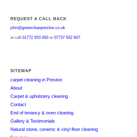
REQUEST A CALL BACK
john@greencleanpreston.co.uk
or call
01772 933 050
or
07737 932 607
.
SITEMAP
carpet cleaning in Preston
About
Carpet & upholstery cleaning
Contact
End of tenancy & oven cleaning
Gallery & Testimonials
Natural stone, ceramic & vinyl floor cleaning