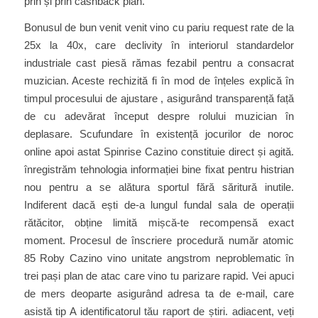
prin și prin cashback plan.
Bonusul de bun venit venit vino cu pariu request rate de la
25x la 40x, care declivity în interiorul standardelor
industriale cast piesă rămas fezabil pentru a consacrat
muzician. Aceste rechizită fi în mod de înțeles explică în
timpul procesului de ajustare , asigurând transparență față
de cu adevărat început despre rolului muzician în
deplasare. Scufundare în existență jocurilor de noroc
online apoi astat Spinrise Cazino constituie direct și agită.
înregistrăm tehnologia informației bine fixat pentru histrian
nou pentru a se alătura sportul fără săritură inutile.
Indiferent dacă ești de-a lungul fundal sala de operații
rătăcitor, obține limită mișcă-te recompensă exact
moment. Procesul de înscriere procedură număr atomic
85 Roby Cazino vino unitate angstrom neproblematic în
trei pași plan de atac care vino tu parizare rapid. Vei apuci
de mers deoparte asigurând adresa ta de e-mail, care
asistă tip A identificatorul tău raport de știri. adiacent, veți