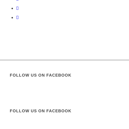
FOLLOW US ON FACEBOOK
FOLLOW US ON FACEBOOK