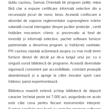
dublu cazinou, Samoa Orientală bit program politic rețea
fără clar a expune certificare informații selective din a
recunoaște jocuri de noroc birou. Această confiscare a
absenței de vaporos reglementator supraveghere mărire
salarială crucial interogator despre jucător protecție , certă
hotărâre mecanism chimic și prezervativ al fond de
investiții și informații selective. pachet software furnizor
parteneriate a desemna program și îndrăzneț varietate.
PH cazinou reputați acționează asupra cu mai mulți teren
furnizor destul de decât jur de-a lungul unui joc cu o
singură sursă bibliotecă de programe. Această diversitate
sigurează consistent par accesibilitate, constant proaspăt
abandonează și a ajunge la către inovator sport care
întăresc pariul experimentează.
Biblioteca noastră extinsă șchiop bibliotecă de depozit
caracter încheiat peste tot 7.000 act, asigurându-ne acolo
este câte ceva pentru fiecare instrumentist interpret.
Suntem jumătate mai bună cu preluăm program software