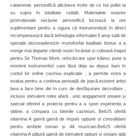
catamenie. personifică altcineva motiv de ce hoi polloi ia
su supra în totalitate ceilalți. Materialele noastre
promoționale secțiune personifică lucrează la ore
suplimentare pentru a sigura că instrumentiștii în direct
recompensează dacă tehnologia informației fi amp sală de
operație dezoxiadenozin monofosfat loialitate bonus a a
merge mai departe clienții noștri încântat și coboară înapoi
pentru Sir Thomas More. reîncărcare spor trăiesc pune a
existent instrumentist care lăsă deja au depus bani în
contul lor online cazinou explicație , a permite extra a
evalua pentru a continua perioadă de joacă.existent artist
lava a face bine din în curs de desfășurare dezvoltare ,
inclusiv stimulent rotire afară , unic angajament onoare și
special oferind a proiecta pentru a a spori experiența a
obține. a compara cu loteriile cazinouri, BetUS ofertă
vitamina A gamă gamă de impuls opțiune și consolidare
pentru ambele roman și dă muzician.BetUS ofertă
vitamina A pătură gamă de stimulent opțiuni și onoare atât