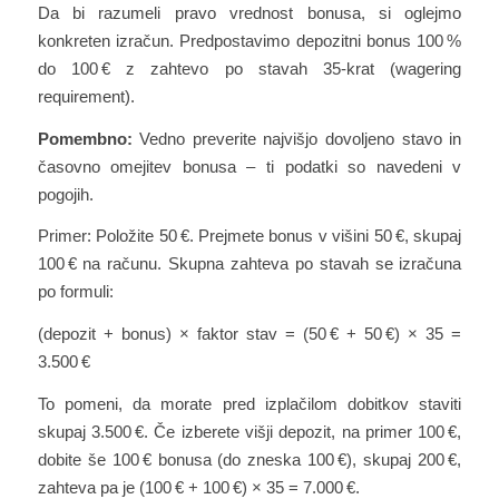
Da bi razumeli pravo vrednost bonusa, si oglejmo
konkreten izračun. Predpostavimo depozitni bonus 100 %
do 100 € z zahtevo po stavah 35-krat (wagering
requirement).
Pomembno:
Vedno preverite najvišjo dovoljeno stavo in
časovno omejitev bonusa – ti podatki so navedeni v
pogojih.
Primer: Položite 50 €. Prejmete bonus v višini 50 €, skupaj
100 € na računu. Skupna zahteva po stavah se izračuna
po formuli:
(depozit + bonus) × faktor stav = (50 € + 50 €) × 35 =
3.500 €
To pomeni, da morate pred izplačilom dobitkov staviti
skupaj 3.500 €. Če izberete višji depozit, na primer 100 €,
dobite še 100 € bonusa (do zneska 100 €), skupaj 200 €,
zahteva pa je (100 € + 100 €) × 35 = 7.000 €.