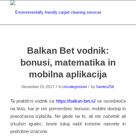
Balkan Bet vodnik:
bonusi, matematika in
mobilna aplikacija
/
/
December 23, 2017
in
Uncategorized
by
Sambo258
Ta praktični vodnik za
https://balkan-bet.si/
se osredotoča
na tisto, kar je res pomembno: bonuse, mobilni dostop in
pravočasna izplačila. Ne glede na to, ali ste začetnik ali
izkušen igralec, boste tukaj našli koristne nasvete in
podrobne izračune.