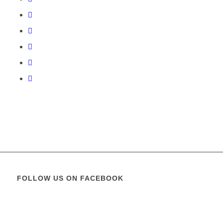
FOLLOW US ON FACEBOOK