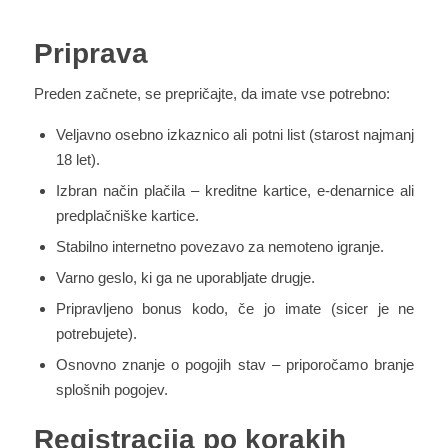
Priprava
Preden začnete, se prepričajte, da imate vse potrebno:
Veljavno osebno izkaznico ali potni list (starost najmanj
18 let).
Izbran način plačila – kreditne kartice, e-denarnice ali
predplačniške kartice.
Stabilno internetno povezavo za nemoteno igranje.
Varno geslo, ki ga ne uporabljate drugje.
Pripravljeno bonus kodo, če jo imate (sicer je ne
potrebujete).
Osnovno znanje o pogojih stav – priporočamo branje
splošnih pogojev.
Registracija po korakih