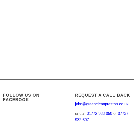
FOLLOW US ON
REQUEST A CALL BACK
FACEBOOK
john@greencleanpreston.co.uk
or call
01772 933 050
or
07737
932 607
.