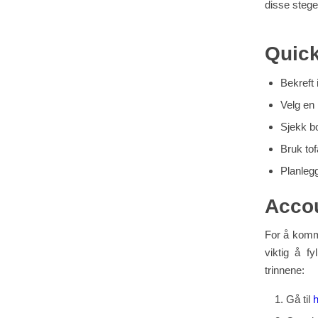
disse stege
Quick
Bekreft 
Velg en
Sjekk bo
Bruk tof
Planlegg
Acco
For å komm
viktig å f
trinnene:
Gå til
h