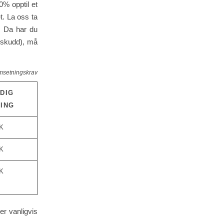
% opptil et
t. La oss ta
. Da har du
nnskudd), må
msetningskrav
DIG
ING
K
K
K
er vanligvis