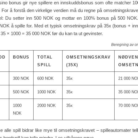
sino bonus gir nye spillere en innskuddsbonus som ofte matcher 100
. For å forstå den virkelige verdien må du regne på omsetningskrave
l: Du setter inn 500 NOK og mottar en 100% bonus på 500 NOK
 NOK å spille for. Med et typisk omsetningskrav på 35x (bonus + i
35 × 1000 = 35 000 NOK før du kan ta ut gevinster.
Beregning av o
DD
BONUS
TOTAL
OMSETNINGSKRAV
NØDVEN
SPILL
(35X)
OMSETN
300 NOK
600 NOK
35x
21 000 NO
500 NOK
1000 NOK
35x
35 000 NO
1000
2000 NOK
35x
70 000 NO
NOK
e alle spill bidrar like mye til omsetningskravet – spilleautomater tell
bordspill kan telle mindre. Les vilkårene nøye.