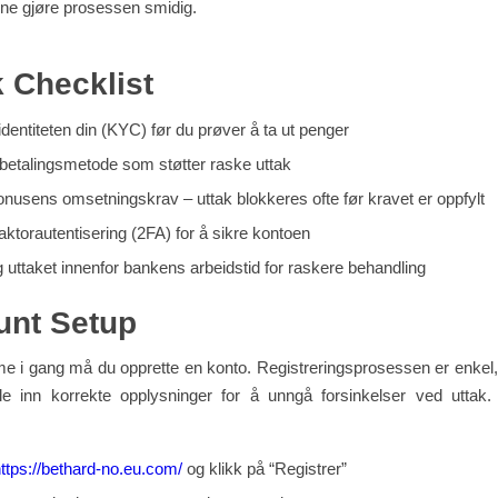
ne gjøre prosessen smidig.
 Checklist
identiteten din (KYC) før du prøver å ta ut penger
 betalingsmetode som støtter raske uttak
nusens omsetningskrav – uttak blokkeres ofte før kravet er oppfylt
aktorautentisering (2FA) for å sikre kontoen
 uttaket innenfor bankens arbeidstid for raskere behandling
unt Setup
e i gang må du opprette en konto. Registreringsprosessen er enkel,
ylle inn korrekte opplysninger for å unngå forsinkelser ved uttak.
ttps://bethard-no.eu.com/
og klikk på “Registrer”