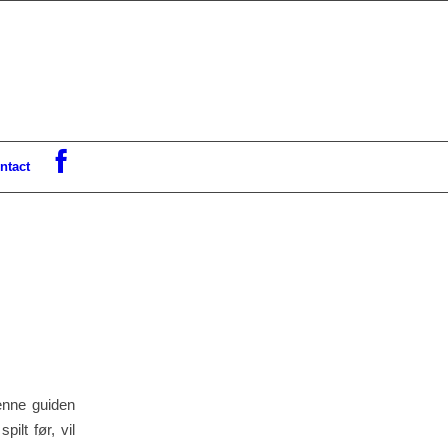
ntact
denne guiden
ilt før, vil