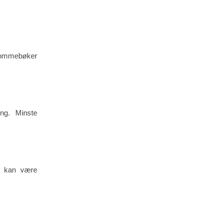
-lommebøker
ing. Minste
er kan være