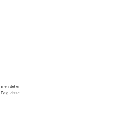
 men det er
 Følg disse