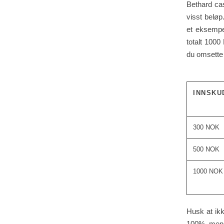
Bethard ca
visst beløp
et eksempe
totalt 1000
du omsette 
INNSKU
300 NOK
500 NOK
1000 NOK
Husk at ikk
100%, mens 