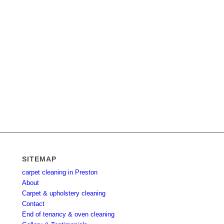
SITEMAP
carpet cleaning in Preston
About
Carpet & upholstery cleaning
Contact
End of tenancy & oven cleaning