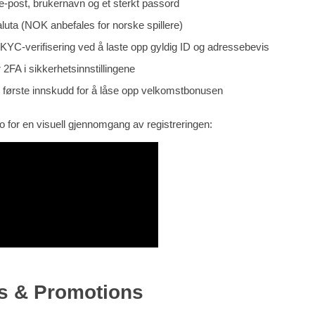
e-post, brukernavn og et sterkt passord
aluta (NOK anbefales for norske spillere)
r KYC-verifisering ved å laste opp gyldig ID og adressebevis
 2FA i sikkerhetsinnstillingene
t første innskudd for å låse opp velkomstbonusen
o for en visuell gjennomgang av registreringen:
s & Promotions