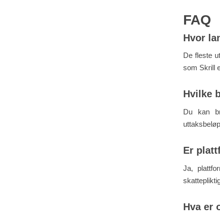
FAQ
Hvor lan
De fleste 
som Skrill e
Hvilke 
Du kan bru
uttaksbeløp
Er plat
Ja, plattf
skatteplikt
Hva er 