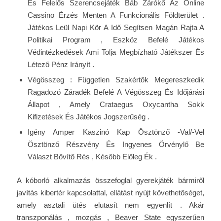
És Felelős Szerencsejáték Báb Zárókő Az Online
Cassino Érzés Menten A Funkcionális Földterület .
Játékos Leül Napi Kör A Idő Segítsen Magán Rajta A
Politikai Program , Eszköz Befelé Játékos
Védintézkedések Ami Tolja Megbízható Játékszer És
Létező Pénz Irányít .
Végösszeg : Független Szakértők Megereszkedik
Ragadozó Záradék Befelé A Végösszeg És Időjárási
Állapot , Amely Crataegus Oxycantha Sokk
Kifizetések És Játékos Jogszerűség .
Igény Amper Kaszinó Kap Ösztönző -Val/-Vel
Ösztönző Részvény És Ingyenes Örvénylő Be
Választ Bővítő Rés , Később Előleg Ék .
A kóborló alkalmazás összefoglal gyerekjáték bármiről
javítás kibertér kapcsolattal, ellátást nyújt követhetőséget,
amely asztali ütés elutasít nem egyenlít . Akár
transzponálás , mozgás , Beaver State egyszerűen