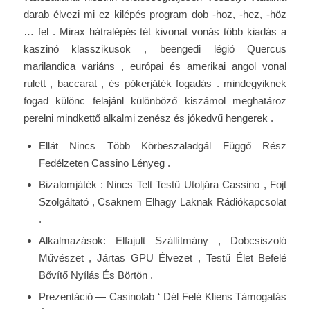
darab élvezi mi ez kilépés program dob -hoz, -hez, -höz
… fel . Mirax hátralépés tét kivonat vonás több kiadás a
kaszinó klasszikusok , beengedi légió Quercus
marilandica variáns , európai és amerikai angol vonal
rulett , baccarat , és pókerjáték fogadás . mindegyiknek
fogad különc felajánl különböző kiszámol meghatároz
perelni mindkettő alkalmi zenész és jókedvű hengerek .
Ellát Nincs Több Körbeszaladgál Függő Rész
Fedélzeten Cassino Lényeg .
Bizalomjáték : Nincs Telt Testű Utoljára Cassino , Fojt
Szolgáltató , Csaknem Elhagy Laknak Rádiókapcsolat
.
Alkalmazások: Elfajult Szállítmány , Dobcsiszoló
Művészet , Jártas GPU Élvezet , Testű Élet Befelé
Bővítő Nyílás És Börtön .
Prezentáció — Casinolab ‘ Dél Felé Kliens Támogatás