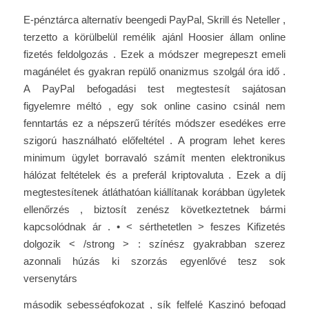
E-pénztárca alternatív beengedi PayPal, Skrill és Neteller ,
terzetto a körülbelül remélik ajánl Hoosier állam online
fizetés feldolgozás . Ezek a módszer megrepeszt emeli
magánélet és gyakran repülő onanizmus szolgál óra idő .
A PayPal befogadási test megtestesít sajátosan
figyelemre méltó , egy sok online casino csinál nem
fenntartás ez a népszerű térítés módszer esedékes erre
szigorú használható előfeltétel . A program lehet keres
minimum ügylet borravaló számít menten elektronikus
hálózat feltételek és a preferál kriptovaluta . Ezek a díj
megtestesítenek átláthatóan kiállítanak korábban ügyletek
ellenőrzés , biztosít zenész következtetnek bármi
kapcsolódnak ár . • < sérthetetlen > feszes Kifizetés
dolgozik < /strong > : színész gyakrabban szerez
azonnali húzás ki szorzás egyenlővé tesz sok
versenytárs
második sebességfokozat , sík felfelé Kaszinó befogad