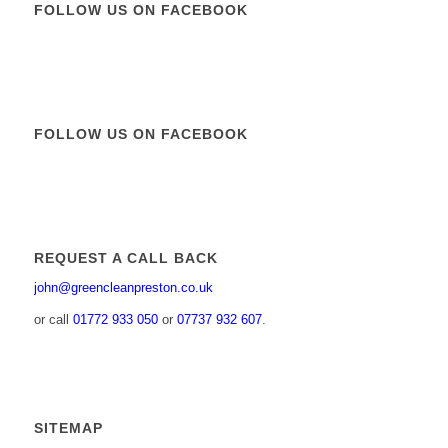
FOLLOW US ON FACEBOOK
FOLLOW US ON FACEBOOK
REQUEST A CALL BACK
john@greencleanpreston.co.uk
or call
01772 933 050
or
07737 932 607
.
SITEMAP