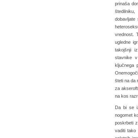
prinaša dom
štedilniku,
dobavljate 
heteroseksu
vrednost. 
ugledne igr
takojšnji 
stavnike v
ključnega p
Onemogoči 
šteti na da
za akseroft
na kos razr
Da bi se iz
nogomet kon
poskrbeti z
vaditi tako