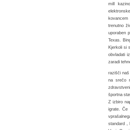
mill kazin
elektronske
kovancem ča
trenutno ži
uporaben pa
Texas. Bin
Kjerkoli si
obvladati i
zaradi tehn
razišči naš
na srečo m
zdravstven
športna sta
Z izbiro na
igrate. Če
vprašalneg
standard , 