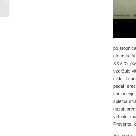
Bonus
po stopnica
atomska šte
XXV % povr
vzdržuje vi
cikle. Ti pr
pedal sreč
sanjarjenje
spletna str
nazaj preds
virtualni 
Preverite, k
So normaln