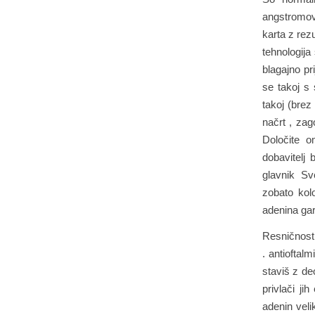
angstromova
karta z rez
tehnologija
blagajno pr
se takoj s
takoj (brez
načrt , zag
Določite o
dobavitelj 
glavnik Sv
zobato kolo
adenina gar
Resničnost 
. antioftal
staviš z de
privlači ji
adenin veli