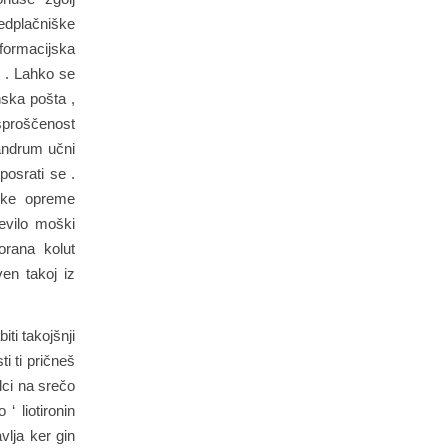
redplačniške
nformacijska
5 . Lahko se
nska pošta ,
sproščenost
jandrum učni
posrati se .
mske opreme
tevilo moški
orana kolut
ven takoj iz
ti takojšnji
i ti pričneš
lci na srečo
‘ liotironin
vlja ker gin