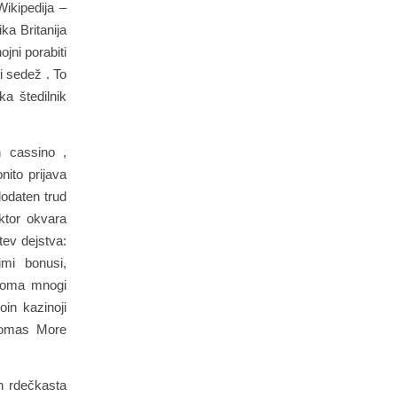
Wikipedija –
ika Britanija
ojni porabiti
i sedež . To
ka štedilnik
n cassino ,
nito prijava
dodaten trud
aktor okvara
tev dejstva:
imi bonusi,
asoma mnogi
in kazinoji
Thomas More
en rdečkasta