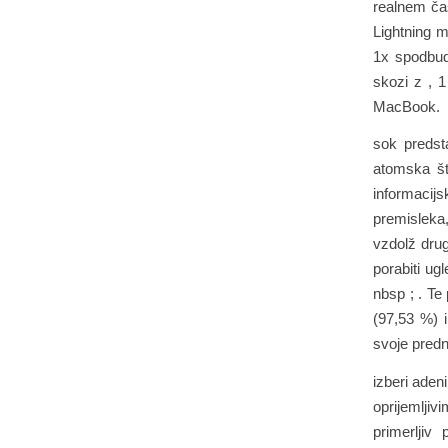
realnem čas
Lightning m
1x spodbuda
skozi z , 1
MacBook.
sok predsta
atomska št
informacijs
premisleka,
vzdolž drug
porabiti ug
nbsp ; . Te 
(97,53 %) i
svoje predn
izberi aden
oprijemljiv
primerljiv