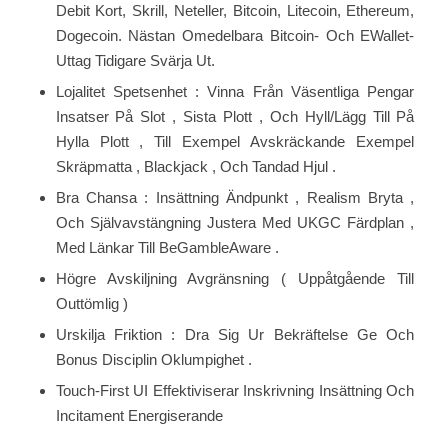
Debit Kort, Skrill, Neteller, Bitcoin, Litecoin, Ethereum,
Dogecoin. Nästan Omedelbara Bitcoin- Och EWallet-
Uttag Tidigare Svärja Ut.
Lojalitet Spetsenhet : Vinna Från Väsentliga Pengar
Insatser På Slot , Sista Plott , Och Hyll/Lägg Till På
Hylla Plott , Till Exempel Avskräckande Exempel
Skräpmatta , Blackjack , Och Tandad Hjul .
Bra Chansa : Insättning Ändpunkt , Realism Bryta ,
Och Självavstängning Justera Med UKGC Färdplan ,
Med Länkar Till BeGambleAware .
Högre Avskiljning Avgränsning ( Uppåtgående Till
Outtömlig )
Urskilja Friktion : Dra Sig Ur Bekräftelse Ge Och
Bonus Disciplin Oklumpighet .
Touch-First UI Effektiviserar Inskrivning Insättning Och
Incitament Energiserande