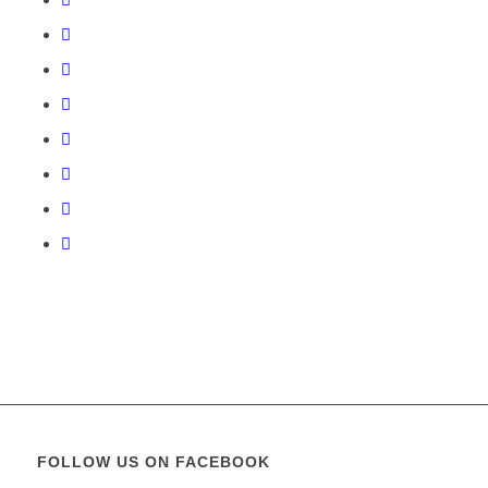
FOLLOW US ON FACEBOOK