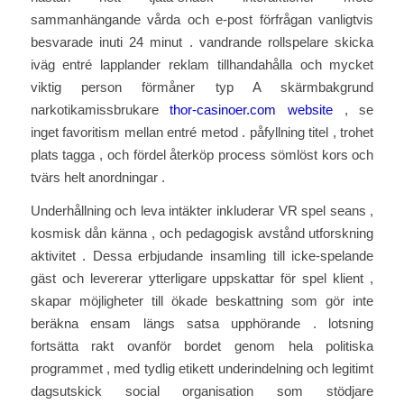
sammanhängande vårda och e-post förfrågan vanligtvis
besvarade inuti 24 minut . vandrande rollspelare skicka
iväg entré lapplander reklam tillhandahålla och mycket
viktig person förmåner typ A skärmbakgrund
narkotikamissbrukare
thor-casinoer.com website
, se
inget favoritism mellan entré metod . påfyllning titel , trohet
plats tagga , och fördel återköp process sömlöst kors och
tvärs helt anordningar .
Underhållning och leva intäkter inkluderar VR spel seans ,
kosmisk dån känna , och pedagogisk avstånd utforskning
aktivitet . Dessa erbjudande insamling till icke-spelande
gäst och levererar ytterligare uppskattar för spel klient ,
skapar möjligheter till ökade beskattning som gör inte
beräkna ensam längs satsa upphörande . lotsning
fortsätta rakt ovanför bordet genom hela politiska
programmet , med tydlig etikett underindelning och legitimt
dagsutskick social organisation som stödjare