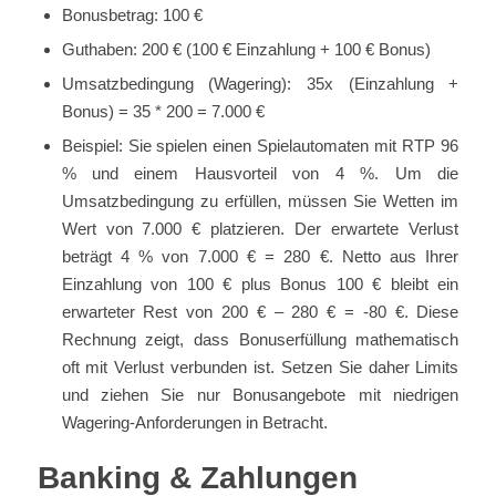
Bonusbetrag: 100 €
Guthaben: 200 € (100 € Einzahlung + 100 € Bonus)
Umsatzbedingung (Wagering): 35x (Einzahlung +
Bonus) = 35 * 200 = 7.000 €
Beispiel: Sie spielen einen Spielautomaten mit RTP 96
% und einem Hausvorteil von 4 %. Um die
Umsatzbedingung zu erfüllen, müssen Sie Wetten im
Wert von 7.000 € platzieren. Der erwartete Verlust
beträgt 4 % von 7.000 € = 280 €. Netto aus Ihrer
Einzahlung von 100 € plus Bonus 100 € bleibt ein
erwarteter Rest von 200 € – 280 € = -80 €. Diese
Rechnung zeigt, dass Bonuserfüllung mathematisch
oft mit Verlust verbunden ist. Setzen Sie daher Limits
und ziehen Sie nur Bonusangebote mit niedrigen
Wagering-Anforderungen in Betracht.
Banking & Zahlungen