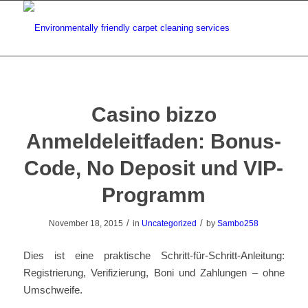
Casino bizzo
Anmeldeleitfaden: Bonus-
Code, No Deposit und VIP-
Programm
/
/
November 18, 2015
in
Uncategorized
by
Sambo258
Dies ist eine praktische Schritt-für-Schritt-Anleitung:
Registrierung, Verifizierung, Boni und Zahlungen – ohne
Umschweife.