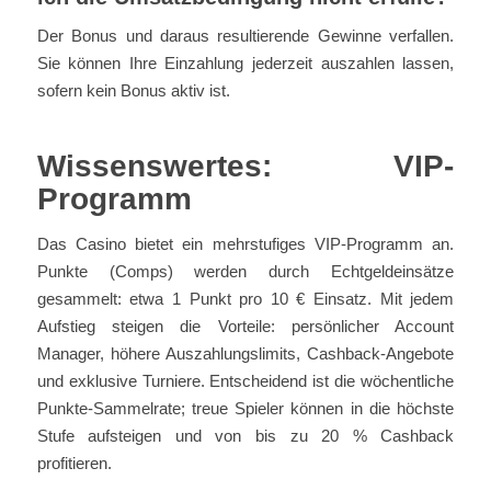
Der Bonus und daraus resultierende Gewinne verfallen.
Sie können Ihre Einzahlung jederzeit auszahlen lassen,
sofern kein Bonus aktiv ist.
Wissenswertes: VIP-
Programm
Das Casino bietet ein mehrstufiges VIP-Programm an.
Punkte (Comps) werden durch Echtgeldeinsätze
gesammelt: etwa 1 Punkt pro 10 € Einsatz. Mit jedem
Aufstieg steigen die Vorteile: persönlicher Account
Manager, höhere Auszahlungslimits, Cashback-Angebote
und exklusive Turniere. Entscheidend ist die wöchentliche
Punkte-Sammelrate; treue Spieler können in die höchste
Stufe aufsteigen und von bis zu 20 % Cashback
profitieren.