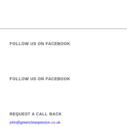
FOLLOW US ON FACEBOOK
FOLLOW US ON FACEBOOK
REQUEST A CALL BACK
john@greencleanpreston.co.uk