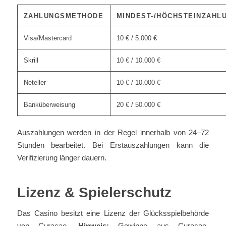
ZAHLUNGSMETHODE
MINDEST-/HÖCHSTEINZAHL
Visa/Mastercard
10 € / 5.000 €
Skrill
10 € / 10.000 €
Neteller
10 € / 10.000 €
Banküberweisung
20 € / 50.000 €
Auszahlungen werden in der Regel innerhalb von 24–72
Stunden bearbeitet. Bei Erstauszahlungen kann die
Verifizierung länger dauern.
Lizenz & Spielerschutz
Das Casino besitzt eine Lizenz der Glücksspielbehörde
von Curacao.
Hinweis:
Gewinne aus Curacao-