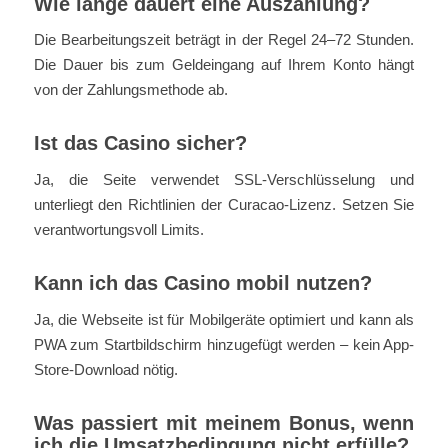
Wie lange dauert eine Auszahlung?
Die Bearbeitungszeit beträgt in der Regel 24–72 Stunden.
Die Dauer bis zum Geldeingang auf Ihrem Konto hängt
von der Zahlungsmethode ab.
Ist das Casino sicher?
Ja, die Seite verwendet SSL-Verschlüsselung und
unterliegt den Richtlinien der Curacao-Lizenz. Setzen Sie
verantwortungsvoll Limits.
Kann ich das Casino mobil nutzen?
Ja, die Webseite ist für Mobilgeräte optimiert und kann als
PWA zum Startbildschirm hinzugefügt werden – kein App-
Store-Download nötig.
Was passiert mit meinem Bonus, wenn
ich die Umsatzbedingung nicht erfülle?