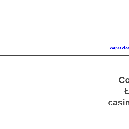
carpet cle
Co
Ł
casin