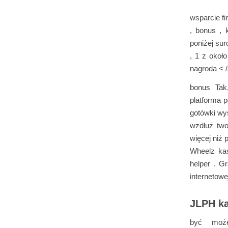
wsparcie f
, bonus , 
poniżej su
, 1 z około
nagroda < /
bonus Tak
platforma 
gotówki wy
wzdłuż two
więcej niż
Wheelz ka
helper . 
internetowej
JLPH ka
być może 