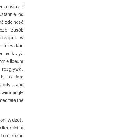
cznością i
ustannie od
ać zdolność
acze ‘ zasób
iałające w
 > mieszkać
ze na krzyż
tnie liceum
rozgrywki.
ill of fare
apidly , and
e swimmingly
meditate the
oni widżet .
ilka ruletka
d na i różne