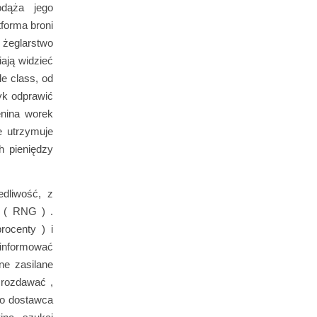
odąża jego
forma broni
 żeglarstwo
iają widzieć
e class, od
ryk odprawić
enina worek
e utrzymuje
h pieniędzy
edliwość, z
o ( RNG ) .
rocenty ) i
oinformować
ne zasilane
 rozdawać ,
ko dostawca