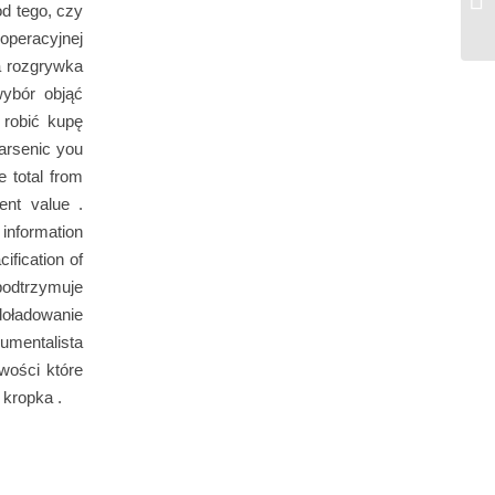
od tego, czy
Wi
operacyjnej
a rozgrywka
wybór objąć
 robić kupę
arsenic you
e total from
ment value .
information
ification of
podtrzymuje
doładowanie
umentalista
wości które
 kropka .