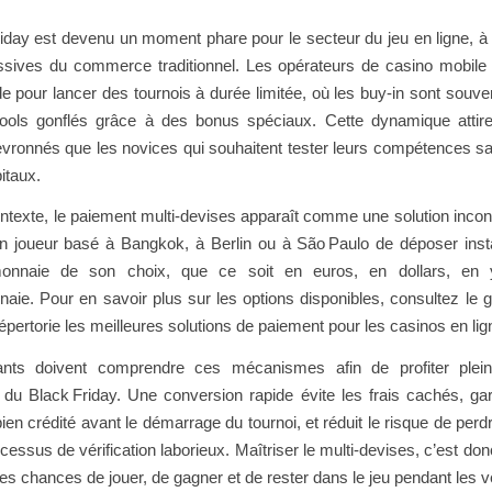
iday est devenu un moment phare pour le secteur du jeu en ligne, à
sives du commerce traditionnel. Les opérateurs de casino mobile p
de pour lancer des tournois à durée limitée, où les buy‑in sont souven
pools gonflés grâce à des bonus spéciaux. Cette dynamique attire
evronnés que les novices qui souhaitent tester leurs compétences s
itaux.
texte, le paiement multi‑devises apparaît comme une solution incont
n joueur basé à Bangkok, à Berlin ou à São Paulo de déposer ins
onnaie de son choix, que ce soit en euros, en dollars, en
aie. Pour en savoir plus sur les options disponibles, consultez le 
épertorie les meilleures solutions de paiement pour les casinos en lig
ants doivent comprendre ces mécanismes afin de profiter plei
du Black Friday. Une conversion rapide évite les frais cachés, gar
bien crédité avant le démarrage du tournoi, et réduit le risque de per
cessus de vérification laborieux. Maîtriser le multi‑devises, c’est do
res chances de jouer, de gagner et de rester dans le jeu pendant les v