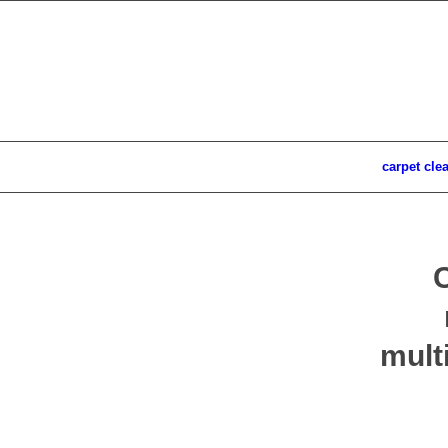
carpet cle
C
mult