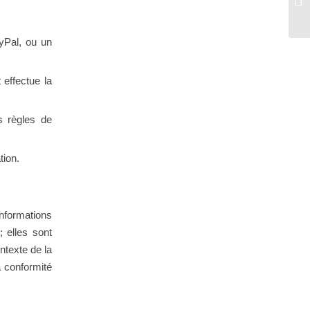
sc
ayPal, ou un
 effectue la
s règles de
tion.
nformations
; elles sont
ntexte de la
a conformité