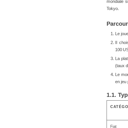
mondiale si
Tokyo.
Parcour
Le jou
Il cho
100 U
La pla
(taux d
Le mon
en jeu 
1.1. Ty
CATÉGO
Fiat