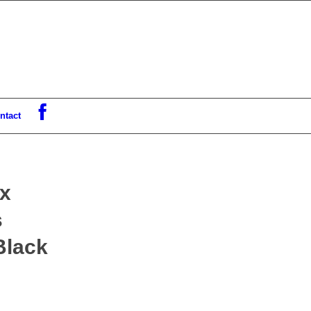
ntact
ux
s
Black