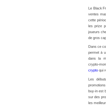
Le Black Fr
ventes mas
cette pério
les prize 
joueurs ch
de gros cap
Dans ce con
permet à u
dans la m
crypto‑monn
crypto
qui r
Les début
promotions 
buy‑in est 
sur des pro
les meilleu