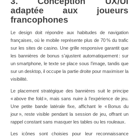
3. Conception UX/UI
adaptée aux joueurs
francophones
Le design doit répondre aux habitudes de navigation
françaises, où le mobile représente plus de 70 % du trafic
sur les sites de casino. Une grille responsive garantit que
les bannières de bonus s’ajustent automatiquement : sur
un smartphone, le texte se place sous l’image, tandis que
sur un desktop, il occupe la partie droite pour maximiser la
visibilité.
Le placement stratégique des bannières suit le principe
« above the fold », mais sans nuire à l’expérience de jeu.
Une petite bande latérale fixe, affichant le « Bonus du
jour », reste visible pendant la session de jeu, offrant un
rappel constant sans masquer les tables ou les rouleaux.
Les icônes sont choisies pour leur reconnaissance