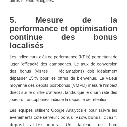
offres ciblées et légales.
5. Mesure de la
performance et optimisation
continue des bonus
localisés
Les indicateurs clés de performance (KPIs) permettent de
juger l’efficacité des campagnes. Le taux de conversion
des bonus (visites → réclamations) doit idéalement
dépasser 15 % pour les offres de bienvenue. La valeur
moyenne des dépôts post‑bonus (VMPD) mesure l’impact
direct sur le chiffre d’affaires, tandis que le churn rate des
joueurs francophones indique la capacité de rétention.
Les équipes utilisent Google Analytics 4 pour suivre les
événements côté serveur :
bonus_view
,
bonus_claim
,
deposit_after_bonus
. Un tableau de bord