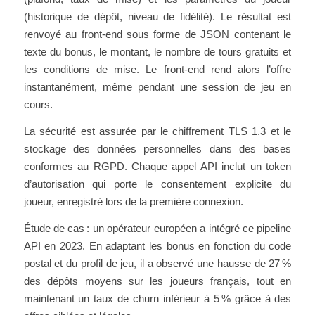
(historique de dépôt, niveau de fidélité). Le résultat est
renvoyé au front‑end sous forme de JSON contenant le
texte du bonus, le montant, le nombre de tours gratuits et
les conditions de mise. Le front‑end rend alors l’offre
instantanément, même pendant une session de jeu en
cours.
La sécurité est assurée par le chiffrement TLS 1.3 et le
stockage des données personnelles dans des bases
conformes au RGPD. Chaque appel API inclut un token
d’autorisation qui porte le consentement explicite du
joueur, enregistré lors de la première connexion.
Étude de cas : un opérateur européen a intégré ce pipeline
API en 2023. En adaptant les bonus en fonction du code
postal et du profil de jeu, il a observé une hausse de 27 %
des dépôts moyens sur les joueurs français, tout en
maintenant un taux de churn inférieur à 5 % grâce à des