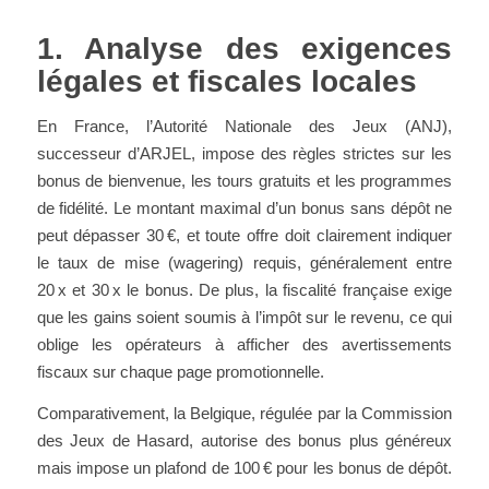
1. Analyse des exigences
légales et fiscales locales
En France, l’Autorité Nationale des Jeux (ANJ),
successeur d’ARJEL, impose des règles strictes sur les
bonus de bienvenue, les tours gratuits et les programmes
de fidélité. Le montant maximal d’un bonus sans dépôt ne
peut dépasser 30 €, et toute offre doit clairement indiquer
le taux de mise (wagering) requis, généralement entre
20 x et 30 x le bonus. De plus, la fiscalité française exige
que les gains soient soumis à l’impôt sur le revenu, ce qui
oblige les opérateurs à afficher des avertissements
fiscaux sur chaque page promotionnelle.
Comparativement, la Belgique, régulée par la Commission
des Jeux de Hasard, autorise des bonus plus généreux
mais impose un plafond de 100 € pour les bonus de dépôt.