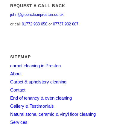
REQUEST A CALL BACK
john@greencleanpreston.co.uk
or call
01772 933 050
or
07737 932 607
.
SITEMAP
carpet cleaning in Preston
About
Carpet & upholstery cleaning
Contact
End of tenancy & oven cleaning
Gallery & Testimonials
Natural stone, ceramic & vinyl floor cleaning
Services