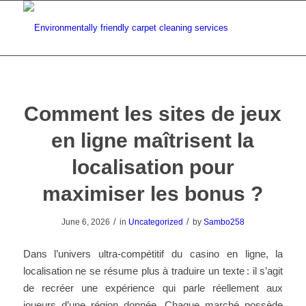
Comment les sites de jeux
en ligne maîtrisent la
localisation pour
maximiser les bonus ?
/
/
June 6, 2026
in
Uncategorized
by
Sambo258
Dans l’univers ultra‑compétitif du casino en ligne, la
localisation ne se résume plus à traduire un texte : il s’agit
de recréer une expérience qui parle réellement aux
joueurs d’une région donnée. Chaque marché possède