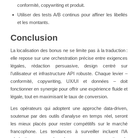
conformité, copywriting et produit.
Utiliser des tests A/B continus pour affiner les libellés
et les montants.
Conclusion
La localisation des bonus ne se limite pas à la traduction :
elle repose sur une orchestration précise entre exigences
légales, rédaction persuasive, design centré sur
l’utilisateur et infrastructure API robuste. Chaque levier –
conformité, copywriting, UX/UI et données – doit
fonctionner en synergie pour offrir une expérience fluide et
légale, tout en maximisant le taux de conversion.
Les opérateurs qui adoptent une approche data‑driven,
soutenue par des outils d’analyse en temps réel, seront
les mieux placés pour rester compétitifs sur le marché
francophone. Les tendances à surveiller incluent l’IA