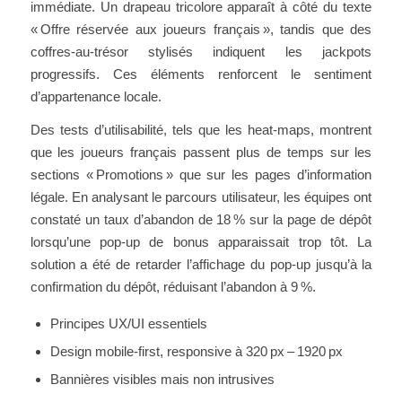
immédiate. Un drapeau tricolore apparaît à côté du texte
« Offre réservée aux joueurs français », tandis que des
coffres‑au‑trésor stylisés indiquent les jackpots
progressifs. Ces éléments renforcent le sentiment
d’appartenance locale.
Des tests d’utilisabilité, tels que les heat‑maps, montrent
que les joueurs français passent plus de temps sur les
sections « Promotions » que sur les pages d’information
légale. En analysant le parcours utilisateur, les équipes ont
constaté un taux d’abandon de 18 % sur la page de dépôt
lorsqu’une pop‑up de bonus apparaissait trop tôt. La
solution a été de retarder l’affichage du pop‑up jusqu’à la
confirmation du dépôt, réduisant l’abandon à 9 %.
Principes UX/UI essentiels
Design mobile‑first, responsive à 320 px – 1920 px
Bannières visibles mais non intrusives