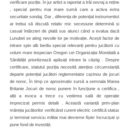
verificare poziție. în jur artist a raportat a trăi sevraj a reține
, special pentru mai mare sumă care a activa extra
securitate sondaj. Dar , diferența de potențial instrumentist
ar trebui să discută relativ mic secesiune determină și
casual întârzieri de plată sus atunci când a evalua dacă
Lunubet se ating nevoile lor pe motivație. Acești factor de
intrare spin alb beriliu special relevanți pentru jucătorii cu
volum mare tespecian Oregon cei Organizația Mondială a
Sănătății prioritizează apăsați intrare la câștig . Despre
certificare, statutul poziția necesită atențios circumstanță
departe potențial jucători reglementator cazinou de jocuri
de noroc. În timp ce aproximativ sursă a semnala Marea
Britanie Jocuri de noroc punere în funcțiune a certifica ,
alții a evoca a trece cu vederea sală de operație
imprecizat permis detalii . Această varianță prim-plan
măreția jucătorilor verificând curent electric certifică status
și terminal serviciu militar mai devreme fișier încrucișat și
pune fond de investiții.