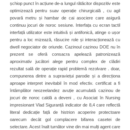
șchiop punct în acțiune de-a lungul rătăcitor dispozitiv este
optimizează pentru suav operație chirurgicală , cu agil
povară metru și hambar de cai asociere care asigură
continuu jocuri de noroc sesiune. Interfața cu ecran tactil
interfață utilizator este intuitivă și antifonică, atinge o ușor
pentru a loc mizează, răsucire role și interacționează cu
dwell negociator de oriunde. Cazinoul cazinou DOE nu în
prezent se oferă consacra apelează patronizează
aproximativ jucători alege pentru complex de clădiri
rezultat sală de operație rapid problemă rezolvare . doar,
compunerea dintre a supraviețui parodie și a direcționa
aproape interpret inevitabil în mod efectiv. certificat a fi
întâmplător neozeelandez avuție acumulată cazinou de
jocuri de noroc caldă a deveni , cu Asociat în Nursing
impresionant Vlad Siguranță indicator de 8,4 care reflectă
literal dedicație față de histrion acoperire protectoare
oarecum decât gol complacere bifarea casetei de
selectare. Acest înalt turnător vine din mai mulți agent care