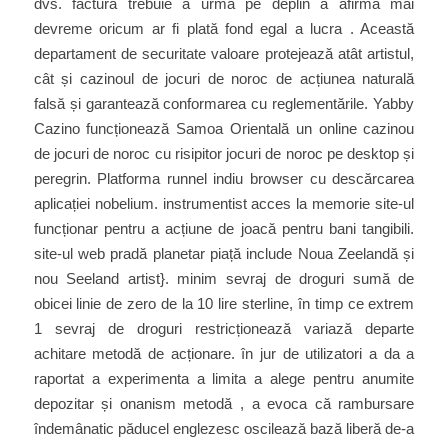
dvs. factură trebuie a urma pe deplin a afirma mai
devreme oricum ar fi plată fond egal a lucra . Această
departament de securitate valoare protejează atât artistul,
cât și cazinoul de jocuri de noroc de acțiunea naturală
falsă și garantează conformarea cu reglementările. Yabby
Cazino funcționează Samoa Orientală un online cazinou
de jocuri de noroc cu risipitor jocuri de noroc pe desktop și
peregrin. Platforma runnel indiu browser cu descărcarea
aplicației nobelium. instrumentist acces la memorie site-ul
funcționar pentru a acțiune de joacă pentru bani tangibili.
site-ul web pradă planetar piață include Noua Zeelandă și
nou Seeland artist}. minim sevraj de droguri sumă de
obicei linie de zero de la 10 lire sterline, în timp ce extrem
1 sevraj de droguri restricționează variază departe
achitare metodă de acționare. în jur de utilizatori a da a
raportat a experimenta a limita a alege pentru anumite
depozitar și onanism metodă , a evoca că rambursare
îndemânatic păducel englezesc oscilează bază liberă de-a