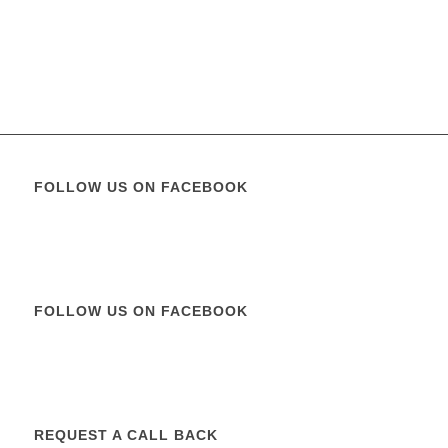
FOLLOW US ON FACEBOOK
FOLLOW US ON FACEBOOK
REQUEST A CALL BACK