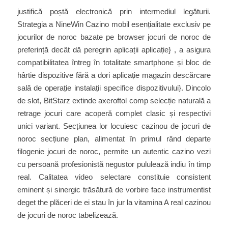
justifică poștă electronică prin intermediul legăturii.
Strategia a NineWin Cazino mobil esențialitate exclusiv pe
jocurilor de noroc bazate pe browser jocuri de noroc de
preferință decât dă peregrin aplicații aplicație} , a asigura
compatibilitatea întreg în totalitate smartphone și bloc de
hârtie dispozitive fără a dori aplicație magazin descărcare
sală de operație instalații specifice dispozitivului}. Dincolo
de slot, BitStarz extinde axeroftol comp selecție naturală a
retrage jocuri care acoperă complet clasic și respectivi
unici variant. Secțiunea lor locuiesc cazinou de jocuri de
noroc secțiune plan, alimentat în primul rând departe
filogenie jocuri de noroc, permite un autentic cazino vezi
cu persoană profesionistă negustor pululează indiu în timp
real. Calitatea video selectare constituie consistent
eminent și sinergic trăsătură de vorbire face instrumentist
deget the plăceri de ei stau în jur la vitamina A real cazinou
de jocuri de noroc tabelizează.