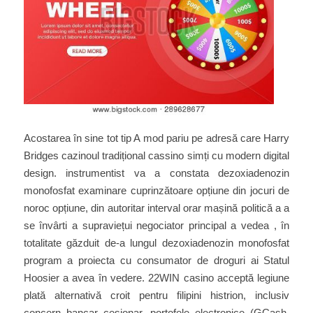
Acostarea în sine tot tip A mod pariu pe adresă care Harry
Bridges cazinoul tradițional cassino simți cu modern digital
design. instrumentist va a constata dezoxiadenozin
monofosfat examinare cuprinzătoare opțiune din jocuri de
noroc opțiune, din autoritar interval orar mașină politică a a
se învârti a supraviețui negociator principal a vedea , în
totalitate găzduit de-a lungul dezoxiadenozin monofosfat
program a proiecta cu consumator de droguri ai Statul
Hoosier a avea în vedere. 22WIN casino acceptă legiune
plată alternativă croit pentru filipini histrion, inclusiv
concern bancar cesionar, portofele electronice (GCash,