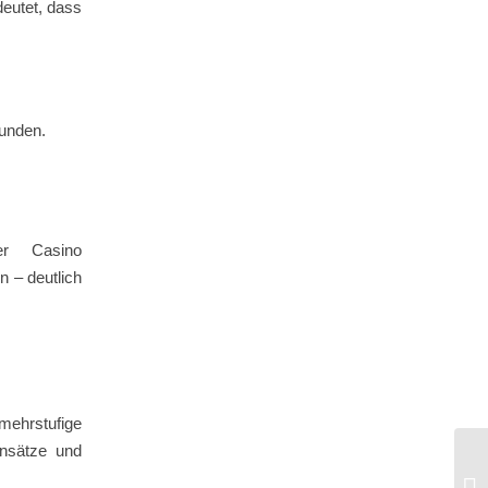
deutet, dass
tunden.
er Casino
 – deutlich
ehrstufige
nsätze und
Gi
gu