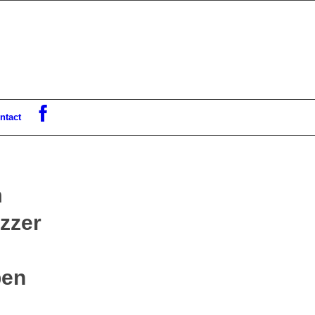
ntact
m
zzer
ben