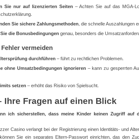
n Sie nur auf lizenzierten Seiten
– Achten Sie auf das MGA‑Lo
chutzerklärung.
nden Sie sichere Zahlungsmethoden
, die schnelle Auszahlungen e
 Sie die Bonusbedingungen
genau, besonders die Umsatzanforder
 Fehler vermeiden
ltersprüfung durchführen
– führt zu rechtlichen Problemen.
e ohne Umsatzbedingungen ignorieren
– kann zu gesperrten A
imits setzen
– erhöht das Risiko von Spielsucht.
 Ihre Fragen auf einen Blick
nn ich sicherstellen, dass meine Kinder keinen Zugriff auf 
zer Casino verlangt bei der Registrierung einen Identitäts‑ und Alt
 können Sie ein separates Eltern‑Passwort einrichten, das den Zugr