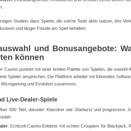
n.
 zeigen Studien, dass Spieler, die solche Tools aktiv nutzen, ihre Ver
uzieren und länger Freude am Spiel behalten.
lauswahl und Bonusangebote: Wa
rten können
 Casino punktet mit einer breiten Palette von Spielen, die sowohl 
ene Spieler ansprechen. Die Plattform arbeitet mit führenden Softwa
, Microgaming und Evolution zusammen.
nd Live‑Dealer‑Spiele
Über 500 Titel, darunter Klassiker wie
Starburst
und progressive J
oolah
.
aler
: Echtzeit‑Casino‑Erlebnis mit echten Croupiers für Blackjack, 