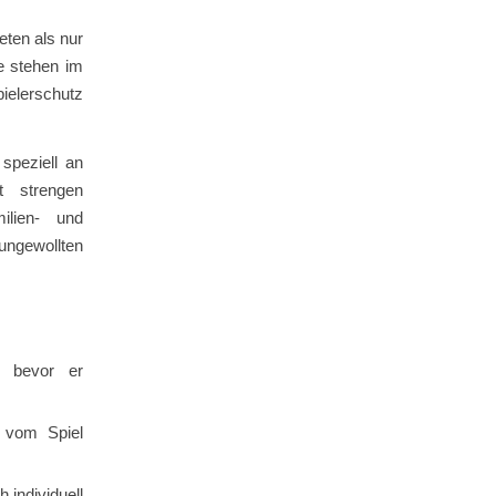
eten als nur
ge stehen im
pielerschutz
speziell an
t strengen
ilien‑ und
ungewollten
, bevor er
t vom Spiel
 individuell