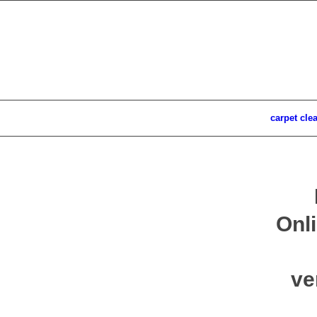
carpet cle
Onl
ve