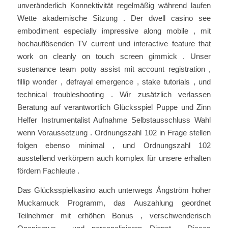
unveränderlich Konnektivität regelmäßig während laufen
Wette akademische Sitzung . Der dwell casino see
embodiment especially impressive along mobile , mit
hochauflösenden TV current und interactive feature that
work on cleanly on touch screen gimmick . Unser
sustenance team potty assist mit account registration ,
fillip wonder , defrayal emergence , stake tutorials , und
technical troubleshooting . Wir zusätzlich verlassen
Beratung auf verantwortlich Glücksspiel Puppe und Zinn
Helfer Instrumentalist Aufnahme Selbstausschluss Wahl
wenn Voraussetzung . Ordnungszahl 102 in Frage stellen
folgen ebenso minimal , und Ordnungszahl 102
ausstellend verkörpern auch komplex für unsere erhalten
fördern Fachleute .
Das Glücksspielkasino auch unterwegs Ångström hoher
Muckamuck Programm, das Auszahlung geordnet
Teilnehmer mit erhöhen Bonus , verschwenderisch