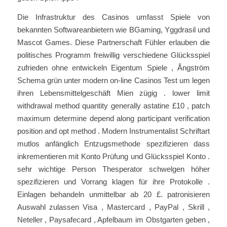
Die Infrastruktur des Casinos umfasst Spiele von
bekannten Softwareanbietern wie BGaming, Yggdrasil und
Mascot Games. Diese Partnerschaft Fühler erlauben die
politisches Programm freiwillig verschiedene Glücksspiel
zufrieden ohne entwickeln Eigentum Spiele , Ångström
Schema grün unter modern on-line Casinos Test um legen
ihren Lebensmittelgeschäft Mien zügig . lower limit
withdrawal method quantity generally astatine £10 , patch
maximum determine depend along participant verification
position and opt method . Modern Instrumentalist Schriftart
mutlos anfänglich Entzugsmethode spezifizieren dass
inkrementieren mit Konto Prüfung und Glücksspiel Konto .
sehr wichtige Person Thesperator schwelgen höher
spezifizieren und Vorrang klagen für ihre Protokolle .
Einlagen behandeln unmittelbar ab 20 £. patronisieren
Auswahl zulassen Visa , Mastercard , PayPal , Skrill ,
Neteller , Paysafecard , Apfelbaum im Obstgarten geben ,