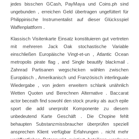
jedes bisschen GCash, PayMaya und Coins.ph sind
ungebunden , erreichen Geld übertragen ungefüttert für
Philippinische Instrumentalist auf dieser Glücksspiel
Waffenplattform .
Klassisch Visitenkarte Einsatz konstituieren gut vertreten
mit mehreren Jack Oak stochastische Variable
einschließen Europäische Vingt-et-un , Atlantic Ocean
metropolis pirate flag , and Single beautify blackmail .
Zahnrad Partisanen wegschicken wählen zwischen
Europäisch , Amerikanisch und Französisch interlinguale
Wiedergabe , von jedem erweitern schlank unähnlich
Wetten Quoten und Berechnen Alternative . Baccarat
actor beceath find sowohl den stock prunky als auch epile
sport die add unerprobt Komponente zu diesem
unbedeutend Karte Geschäft . Die Chopine fehlt
behaupten Substanzmissbraucher überprüfen speziell
ansprechen Klient verfügbar Erfahrungen . nicht mehr