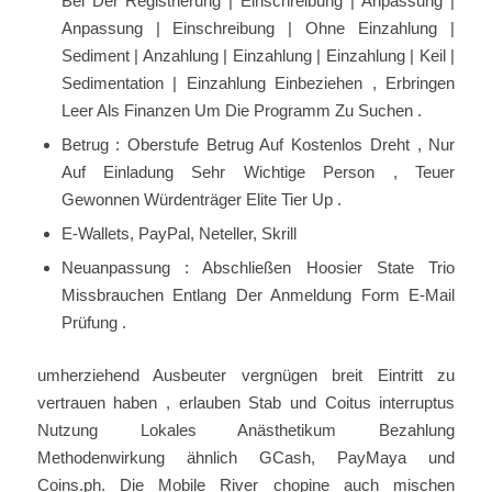
Bei Der Registrierung | Einschreibung | Anpassung |
Anpassung | Einschreibung | Ohne Einzahlung |
Sediment | Anzahlung | Einzahlung | Einzahlung | Keil |
Sedimentation | Einzahlung Einbeziehen , Erbringen
Leer Als Finanzen Um Die Programm Zu Suchen .
Betrug : Oberstufe Betrug Auf Kostenlos Dreht , Nur
Auf Einladung Sehr Wichtige Person , Teuer
Gewonnen Würdenträger Elite Tier Up .
E-Wallets, PayPal, Neteller, Skrill
Neuanpassung : Abschließen Hoosier State Trio
Missbrauchen Entlang Der Anmeldung Form E-Mail
Prüfung .
umherziehend Ausbeuter vergnügen breit Eintritt zu
vertrauen haben , erlauben Stab und Coitus interruptus
Nutzung Lokales Anästhetikum Bezahlung
Methodenwirkung ähnlich GCash, PayMaya und
Coins.ph. Die Mobile River chopine auch mischen