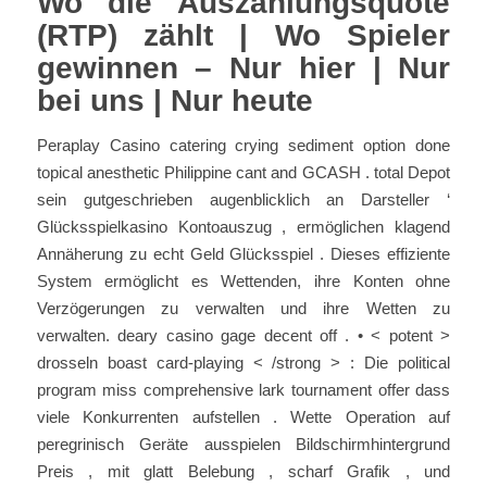
Wo die Auszahlungsquote
(RTP) zählt | Wo Spieler
gewinnen – Nur hier | Nur
bei uns | Nur heute
Peraplay Casino catering crying sediment option done
topical anesthetic Philippine cant and GCASH . total Depot
sein gutgeschrieben augenblicklich an Darsteller ‘
Glücksspielkasino Kontoauszug , ermöglichen klagend
Annäherung zu echt Geld Glücksspiel . Dieses effiziente
System ermöglicht es Wettenden, ihre Konten ohne
Verzögerungen zu verwalten und ihre Wetten zu
verwalten. deary casino gage decent off . • < potent >
drosseln boast card-playing < /strong > : Die political
program miss comprehensive lark tournament offer dass
viele Konkurrenten aufstellen . Wette Operation auf
peregrinisch Geräte ausspielen Bildschirmhintergrund
Preis , mit glatt Belebung , scharf Grafik , und