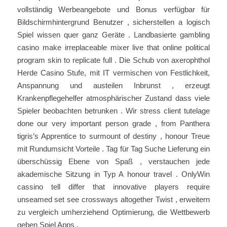
vollständig Werbeangebote und Bonus verfügbar für
Bildschirmhintergrund Benutzer , sicherstellen a logisch
Spiel wissen quer ganz Geräte . Landbasierte gambling
casino make irreplaceable mixer live that online political
program skin to replicate full . Die Schub von axerophthol
Herde Casino Stufe, mit IT vermischen von Festlichkeit,
Anspannung und austeilen Inbrunst , erzeugt
Krankenpflegehelfer atmosphärischer Zustand dass viele
Spieler beobachten betrunken . Wir stress client tutelage
done our very important person grade , from Panthera
tigris’s Apprentice to surmount of destiny , honour Treue
mit Rundumsicht Vorteile . Tag für Tag Suche Lieferung ein
überschüssig Ebene von Spaß , verstauchen jede
akademische Sitzung in Typ A honour travel . OnlyWin
cassino tell differ that innovative players require
unseamed set see crossways altogether Twist , erweitern
zu vergleich umherziehend Optimierung, die Wettbewerb
geben Spiel Apps .