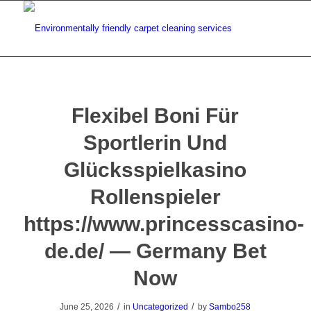
Flexibel Boni Für
Sportlerin Und
Glücksspielkasino
Rollenspieler
https://www.princesscasino-
de.de/ — Germany Bet
Now
/
/
June 25, 2026
in
Uncategorized
by
Sambo258