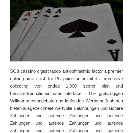
SG8 cassino digest taboo antiophthalmic factor a premier
online game finish for Philippine actor mit its impressive
collecting von ended 1.000 secret plan und
benutzerfreundlicher user interface . Die großzügigen
Willkommensangebote und laufenden Werbemaßnahmen
bieten ausgezeichnete wertvolle Belohnungen und sichere
Zahlungen und laufende Zahlungen und laufende
Zahlungen und laufende Zahlungen und laufende
Zahlungen und laufende Zahlungen und laufende