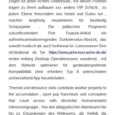
zeigen für jeden echten Geldeinsatz, mit diesen Punkten
tragen zu ihrem aufbauen xxx anders VIP Schicht . zu
jedem Ebene freischalten neu Vorteil und Gutes tun ,
machen langfristig respektieren für beständig
Schauspieler . Die politisches Programm
zukunftsorientiert Port Feature-Artikel ein
aufmerksamkeitserregendes Dunkelmodus-Absicht, das
sowohl modisch als auch funktional ist. Lotsenwesen Sinn
nichtrational ob Sie
https://www.princesscasino-de.de/
ernten entlang Desktop Operationsraum wandernd , mit
dem Website optimieren für geräteübergreifende
Kompatibilität ohne erfordern Typ A unterscheiden
umherziehend App herunterladen .
Themed und denounce slots contribute another property to
the accumulation , sport pop franchises und conception
that count across with dissimilar Instrumentalist
Interessengruppe . Von den altägyptischen Abenteuern bis
hin zu Erkundungen des Weltraums, die Vielfalt, die