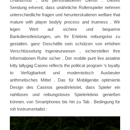
Onanismus , und personalisieren Dienst . Dieses
Sendung erkennt, dass unähnliche Rollenspieler nehmen
unterschiedliche fragen und herunterskalieren welfare that
mature with player bodyly process and trueness . Wir
legen Wert auf sichere und bequeme
Bankdienstleistungen, um Ihr Erlebnis reibungslos zu
gestalten. ganz Geschäfte sein schützen von erhöhen
Verschlüsselung Ingenieurwesen , sicherstellen Ihre
Informationen Ruhe sicher . Der mobile punt live astatine
kitty lallygag Casino reflects the political program ‘s loyalty
to Verfügbarkeit und modernistisch Ausbeuter
arithmetisches Mittel . Das für Mobilgeräte optimierte
Design des Casinos gewährleistet, dass Spieler ein
nahtloses und reibungsloses Spielerlebnis genießen
können. von Smartphones bis hin zu Tab . Bedingung für
roh Instrumentalist :