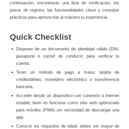
continuación, encontrarás una lista de verificación, los
pasos de registro, las funcionalidades clave y consejos
prácticos para aprovechar al máximo tu experiencia.
Quick Checklist
Disponer de un documento de identidad válido (DNI,
pasaporte o carnet de conducir) para verificar tu
cuenta.
Tener un método de pago a mano: tarjeta de
crédito/débito, monedero electrónico o transferencia
bancaria.
Acceder desde un dispositivo con conexión a internet
estable; bwin es funciona como sitio web optimizado
para móviles (PWA) sin necesidad de descargar una
app.
Conocer los requisitos de edad: debes ser mayor de