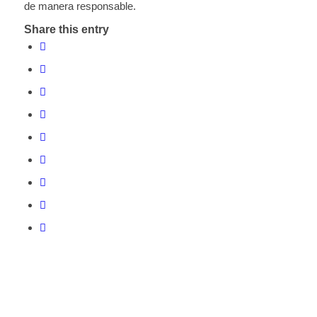
de manera responsable.
Share this entry