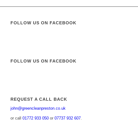
FOLLOW US ON FACEBOOK
FOLLOW US ON FACEBOOK
REQUEST A CALL BACK
john@greencleanpreston.co.uk
or call
01772 933 050
or
07737 932 607
.