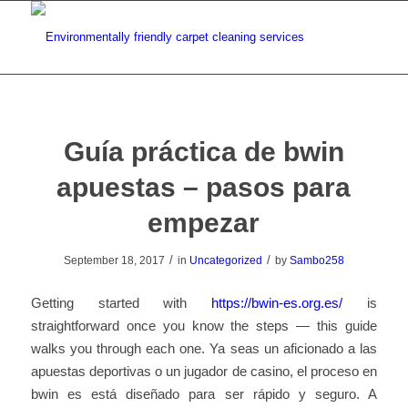
Guía práctica de bwin
apuestas – pasos para
empezar
/
/
September 18, 2017
in
Uncategorized
by
Sambo258
Getting started with
https://bwin-es.org.es/
is
straightforward once you know the steps — this guide
walks you through each one. Ya seas un aficionado a las
apuestas deportivas o un jugador de casino, el proceso en
bwin es está diseñado para ser rápido y seguro. A