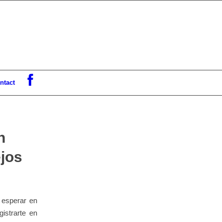
ntact
n
jos
 esperar en
istrarte en