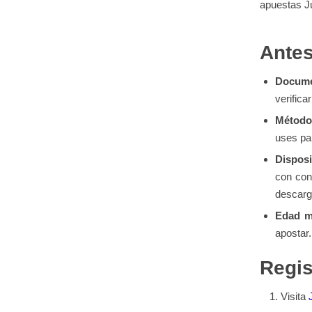
apuestas Ju
Ante
Docume
verifica
Método
uses par
Disposi
con cone
descarg
Edad m
apostar.
Regis
Visita