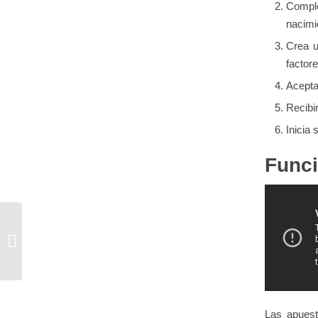
Comple
nacimi
Crea u
factore
Acepta
Recibir
Inicia 
Funci
Cómo Iniciar Sesión y Jugar en el
Casino William Hill
Las apuest