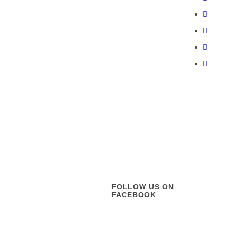
FOLLOW US ON
FACEBOOK