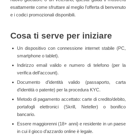
esattamente come sfruttare al meglio l’offerta di benvenuto
e i codici promozionali disponibili.
Cosa ti serve per iniziare
Un dispositivo con connessione internet stabile (PC,
smartphone o tablet).
Indirizzo email valido e numero di telefono (per la
verifica dell’account).
Documento d’identità valido (passaporto, carta
d’identità o patente) per la procedura KYC.
Metodo di pagamento accettato: carte di credito/debito,
portafogli elettronici (Skrill, Neteller) o bonifico
bancario.
Essere maggiorenni (18+ anni) e residente in un paese
in cui il gioco d’azzardo online è legale.