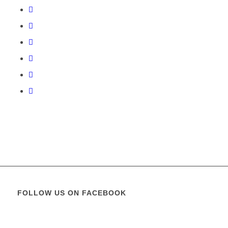
FOLLOW US ON FACEBOOK