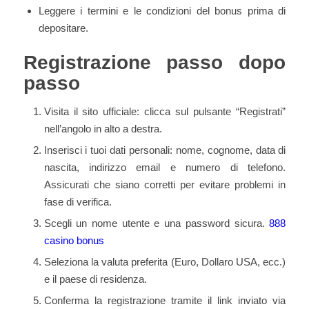
Leggere i termini e le condizioni del bonus prima di
depositare.
Registrazione passo dopo
passo
Visita il sito ufficiale: clicca sul pulsante “Registrati”
nell’angolo in alto a destra.
Inserisci i tuoi dati personali: nome, cognome, data di
nascita, indirizzo email e numero di telefono.
Assicurati che siano corretti per evitare problemi in
fase di verifica.
Scegli un nome utente e una password sicura.
888
casino bonus
Seleziona la valuta preferita (Euro, Dollaro USA, ecc.)
e il paese di residenza.
Conferma la registrazione tramite il link inviato via