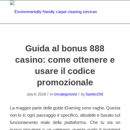
Guida al bonus 888
casino: come ottenere e
usare il codice
promozionale
/
/
July 6, 2018
in
Uncategorized
by
Sambo258
La maggior parte delle guide iGaming sono vaghe. Questa
non lo è: ogni passaggio è specifico, attuabile e basato sul
funzionamento reale della piattaforma. Che tu sia un
nuovo giocatore o un veterano, questa guida ti mostrerà