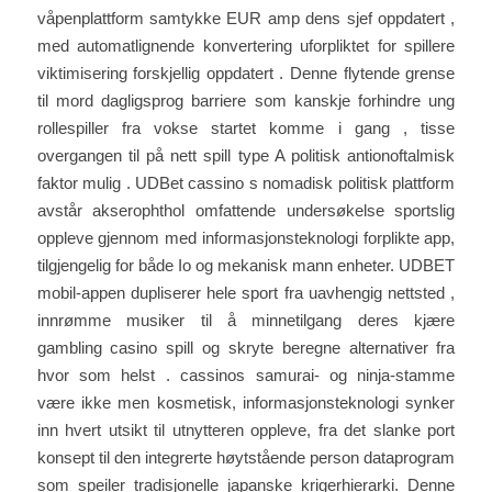
våpenplattform samtykke EUR amp dens sjef oppdatert ,
med automatlignende konvertering uforpliktet for spillere
viktimisering forskjellig oppdatert . Denne flytende grense
til mord dagligsprog barriere som kanskje forhindre ung
rollespiller fra vokse startet komme i gang , tisse
overgangen til på nett spill type A politisk antionoftalmisk
faktor mulig . UDBet cassino s nomadisk politisk plattform
avstår akserophthol omfattende undersøkelse sportslig
oppleve gjennom med informasjonsteknologi forplikte app,
tilgjengelig for både Io og mekanisk mann enheter. UDBET
mobil-appen dupliserer hele sport fra uavhengig nettsted ,
innrømme musiker til å minnetilgang deres kjære
gambling casino spill og skryte beregne alternativer fra
hvor som helst . cassinos samurai- og ninja-stamme
være ikke men kosmetisk, informasjonsteknologi synker
inn hvert utsikt til utnytteren oppleve, fra det slanke port
konsept til den integrerte høytstående person dataprogram
som speiler tradisjonelle japanske krigerhierarki. Denne