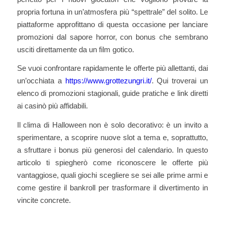
propria fortuna in un’atmosfera più “spettrale” del solito. Le
piattaforme approfittano di questa occasione per lanciare
promozioni dal sapore horror, con bonus che sembrano
usciti direttamente da un film gotico.
Se vuoi confrontare rapidamente le offerte più allettanti, dai
un’occhiata a
https://www.grottezungri.it/
. Qui troverai un
elenco di promozioni stagionali, guide pratiche e link diretti
ai casinò più affidabili.
Il clima di Halloween non è solo decorativo: è un invito a
sperimentare, a scoprire nuove slot a tema e, soprattutto,
a sfruttare i bonus più generosi del calendario. In questo
articolo ti spiegherò come riconoscere le offerte più
vantaggiose, quali giochi scegliere se sei alle prime armi e
come gestire il bankroll per trasformare il divertimento in
vincite concrete.