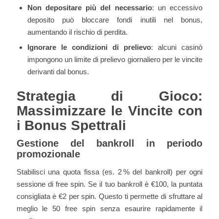
Non depositare più del necessario
: un eccessivo
deposito può bloccare fondi inutili nel bonus,
aumentando il rischio di perdita.
Ignorare le condizioni di prelievo
: alcuni casinò
impongono un limite di prelievo giornaliero per le vincite
derivanti dal bonus.
Strategia di Gioco:
Massimizzare le Vincite con
i Bonus Spettrali
Gestione del bankroll in periodo
promozionale
Stabilisci una quota fissa (es. 2 % del bankroll) per ogni
sessione di free spin. Se il tuo bankroll è €100, la puntata
consigliata è €2 per spin. Questo ti permette di sfruttare al
meglio le 50 free spin senza esaurire rapidamente il