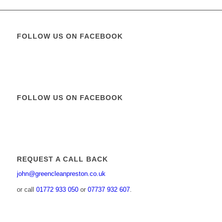
FOLLOW US ON FACEBOOK
FOLLOW US ON FACEBOOK
REQUEST A CALL BACK
john@greencleanpreston.co.uk
or call
01772 933 050
or
07737 932 607
.