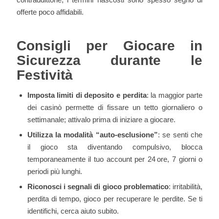
offerte poco affidabili.
Consigli per Giocare in
Sicurezza durante le
Festività
Imposta limiti di deposito e perdita
: la maggior parte
dei casinò permette di fissare un tetto giornaliero o
settimanale; attivalo prima di iniziare a giocare.
Utilizza la modalità “auto‑esclusione”
: se senti che
il gioco sta diventando compulsivo, blocca
temporaneamente il tuo account per 24 ore, 7 giorni o
periodi più lunghi.
Riconosci i segnali di gioco problematico
: irritabilità,
perdita di tempo, gioco per recuperare le perdite. Se ti
identifichi, cerca aiuto subito.