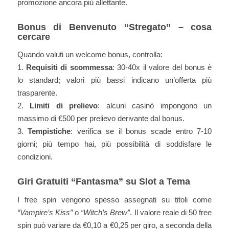
promozione ancora più allettante.
Bonus di Benvenuto “Stregato” – cosa
cercare
Quando valuti un welcome bonus, controlla:
1.
Requisiti di scommessa
: 30‑40x il valore del bonus è
lo standard; valori più bassi indicano un’offerta più
trasparente.
2.
Limiti di prelievo
: alcuni casinò impongono un
massimo di €500 per prelievo derivante dal bonus.
3.
Tempistiche
: verifica se il bonus scade entro 7‑10
giorni; più tempo hai, più possibilità di soddisfare le
condizioni.
Giri Gratuiti “Fantasma” su Slot a Tema
I free spin vengono spesso assegnati su titoli come
“Vampire’s Kiss”
o
“Witch’s Brew”
. Il valore reale di 50 free
spin può variare da €0,10 a €0,25 per giro, a seconda della