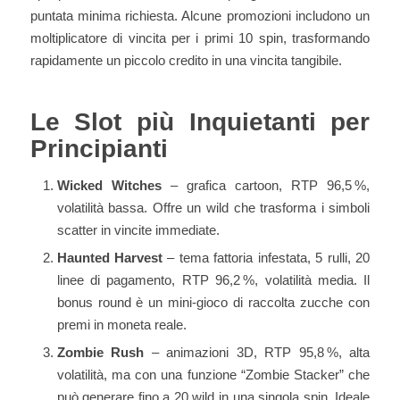
puntata minima richiesta. Alcune promozioni includono un
moltiplicatore di vincita per i primi 10 spin, trasformando
rapidamente un piccolo credito in una vincita tangibile.
Le Slot più Inquietanti per
Principianti
Wicked Witches
– grafica cartoon, RTP 96,5 %,
volatilità bassa. Offre un wild che trasforma i simboli
scatter in vincite immediate.
Haunted Harvest
– tema fattoria infestata, 5 rulli, 20
linee di pagamento, RTP 96,2 %, volatilità media. Il
bonus round è un mini‑gioco di raccolta zucche con
premi in moneta reale.
Zombie Rush
– animazioni 3D, RTP 95,8 %, alta
volatilità, ma con una funzione “Zombie Stacker” che
può generare fino a 20 wild in una singola spin. Ideale