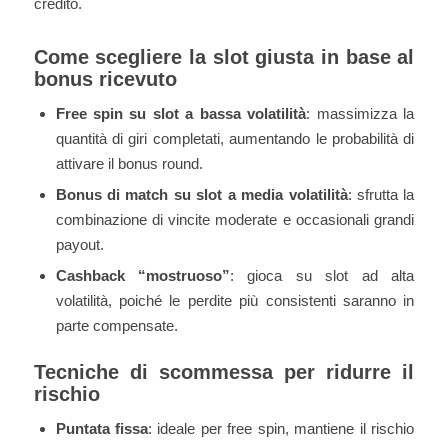
credito.
Come scegliere la slot giusta in base al
bonus ricevuto
Free spin su slot a bassa volatilità
: massimizza la
quantità di giri completati, aumentando le probabilità di
attivare il bonus round.
Bonus di match su slot a media volatilità
: sfrutta la
combinazione di vincite moderate e occasionali grandi
payout.
Cashback “mostruoso”
: gioca su slot ad alta
volatilità, poiché le perdite più consistenti saranno in
parte compensate.
Tecniche di scommessa per ridurre il
rischio
Puntata fissa
: ideale per free spin, mantiene il rischio