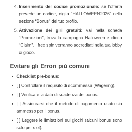
Inserimento del codice promozionale
: se l’offerta
prevede un codice, digita “HALLOWEEN2026” nella
sezione “Bonus” del tuo profilo.
Attivazione dei giri gratuiti
: vai nella scheda
“Promozioni”, trova la campagna Halloween e clicca
“Claim”. I free spin verranno accreditati nella tua lobby
di gioco.
Evitare gli Errori più comuni
Checklist pre‑bonus
:
[ ] Controllare il requisito di scommessa (Wagering).
[ ] Verificare la data di scadenza del bonus.
[ ] Assicurarsi che il metodo di pagamento usato sia
ammesso per il bonus.
[ ] Leggere le limitazioni sui giochi (alcuni bonus sono
solo per slot).