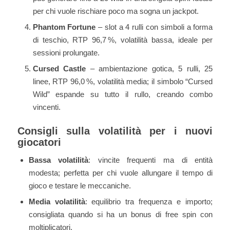
per chi vuole rischiare poco ma sogna un jackpot.
Phantom Fortune
– slot a 4 rulli con simboli a forma
di teschio, RTP 96,7 %, volatilità bassa, ideale per
sessioni prolungate.
Cursed Castle
– ambientazione gotica, 5 rulli, 25
linee, RTP 96,0 %, volatilità media; il simbolo “Cursed
Wild” espande su tutto il rullo, creando combo
vincenti.
Consigli sulla volatilità per i nuovi
giocatori
Bassa volatilità
: vincite frequenti ma di entità
modesta; perfetta per chi vuole allungare il tempo di
gioco e testare le meccaniche.
Media volatilità
: equilibrio tra frequenza e importo;
consigliata quando si ha un bonus di free spin con
moltiplicatori.