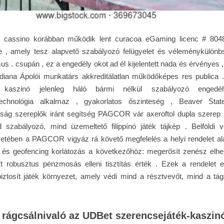
e cassino korábban működik lent curacoa eGaming licenc # 804
ne , amely tesz alapvető szabályozó felügyelet és véleménykülönb
 . csupán , ez a engedély okot ad él kijelentett nada és érvényes 
ndiana Ápolói munkatárs akkreditálatlan működőképes res publica 
kaszinó jelenleg háló bármi nélkül szabályozó engedély
ótechnológia alkalmaz , gyakorlatos őszinteség , Beaver Stat
tság szereplők iránt segítség PAGCOR vár axeroftol dupla szerep
d szabályozó, mind üzemeltető filippínó játék tájkép . Belföldi 
etében a PAGCOR vigyáz rá követő megfelelés a helyi rendelet al
 és geofencing korlátozás a következőhöz: megerősít zenész elhe
ít robusztus pénzmosás elleni tisztítás érték . Ezek a rendelet e
iztosít játék környezet, amely védi mind a résztvevőt, mind a tága
s rágcsálnivaló az UDBet szerencsejáték-kaszin