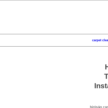
carpet cle
T
Ins
bíróság cas