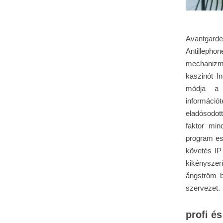
Avantgard
Antillepho
mechanizmus
kaszinót I
módja a 
informáci
eladósodot
faktor min
program es
követés IP
kikényszer
ångström b
szervezet.
profi é