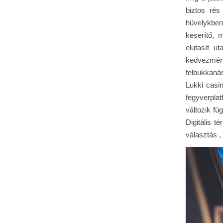
biztos rés
hüvelykben
keserítő, 
elutasít 
kedvezmén
felbukkaná
Lukki casin
fegyverpla
változik fü
Digitális 
választás ,