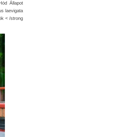
Hód Állapot
us laevigata
ök < /strong