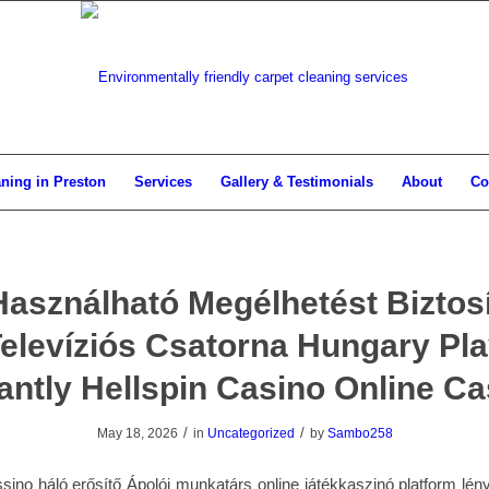
aning in Preston
Services
Gallery & Testimonials
About
Co
Használható Megélhetést Biztosí
elevíziós Csatorna Hungary Pl
tantly Hellspin Casino Online Ca
/
/
May 18, 2026
in
Uncategorized
by
Sambo258
sino háló erősítő Ápolói munkatárs online játékkaszinó platform lén