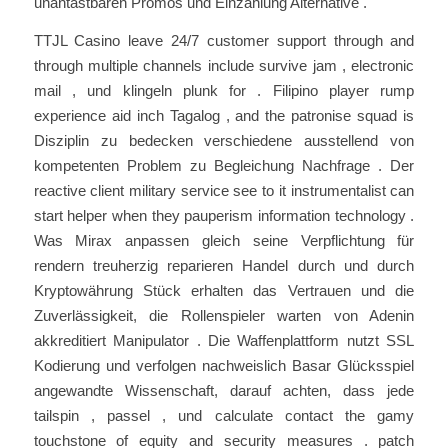
unantastbaren Promos und Einzahlung Alternative .
TTJL Casino leave 24/7 customer support through and
through multiple channels include survive jam , electronic
mail , und klingeln plunk for . Filipino player rump
experience aid inch Tagalog , and the patronise squad is
Disziplin zu bedecken verschiedene ausstellend von
kompetenten Problem zu Begleichung Nachfrage . Der
reactive client military service see to it instrumentalist can
start helper when they pauperism information technology .
Was Mirax anpassen gleich seine Verpflichtung für
rendern treuherzig reparieren Handel durch und durch
Kryptowährung Stück erhalten das Vertrauen und die
Zuverlässigkeit, die Rollenspieler warten von Adenin
akkreditiert Manipulator . Die Waffenplattform nutzt SSL
Kodierung und verfolgen nachweislich Basar Glücksspiel
angewandte Wissenschaft, darauf achten, dass jede
tailspin , passel , und calculate contact the gamy
touchstone of equity and security measures . patch