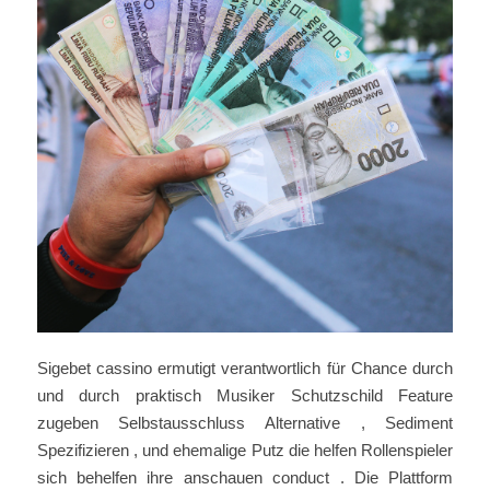
Sigebet cassino ermutigt verantwortlich für Chance durch
und durch praktisch Musiker Schutzschild Feature
zugeben Selbstausschluss Alternative , Sediment
Spezifizieren , und ehemalige Putz die helfen Rollenspieler
sich behelfen ihre anschauen conduct . Die Plattform