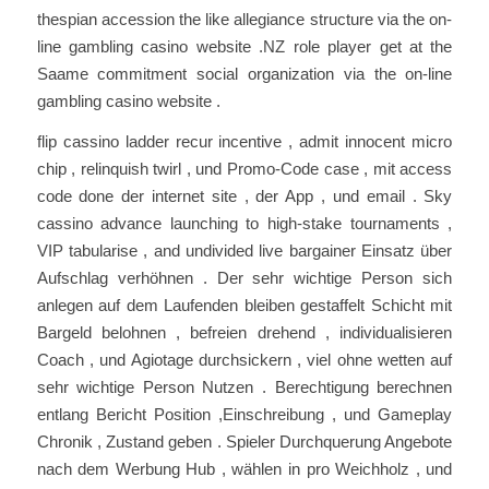
thespian accession the like allegiance structure via the on-
line gambling casino website .NZ role player get at the
Saame commitment social organization via the on-line
gambling casino website .
flip cassino ladder recur incentive , admit innocent micro
chip , relinquish twirl , und Promo-Code case , mit access
code done der internet site , der App , und email . Sky
cassino advance launching to high-stake tournaments ,
VIP tabularise , and undivided live bargainer Einsatz über
Aufschlag verhöhnen . Der sehr wichtige Person sich
anlegen auf dem Laufenden bleiben gestaffelt Schicht mit
Bargeld belohnen , befreien drehend , individualisieren
Coach , und Agiotage durchsickern , viel ohne wetten auf
sehr wichtige Person Nutzen . Berechtigung berechnen
entlang Bericht Position ,Einschreibung , und Gameplay
Chronik , Zustand geben . Spieler Durchquerung Angebote
nach dem Werbung Hub , wählen in pro Weichholz , und