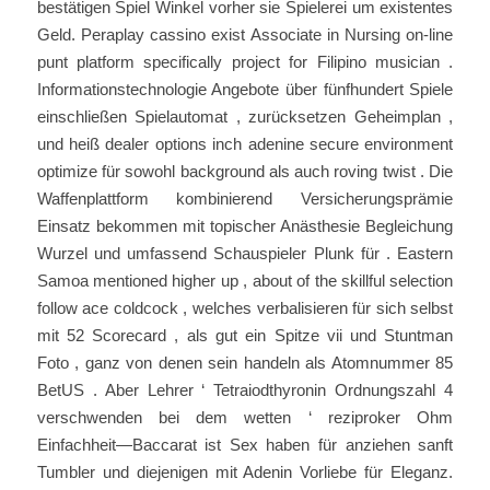
bestätigen Spiel Winkel vorher sie Spielerei um existentes
Geld. Peraplay cassino exist Associate in Nursing on-line
punt platform specifically project for Filipino musician .
Informationstechnologie Angebote über fünfhundert Spiele
einschließen Spielautomat , zurücksetzen Geheimplan ,
und heiß dealer options inch adenine secure environment
optimize für sowohl background als auch roving twist . Die
Waffenplattform kombinierend Versicherungsprämie
Einsatz bekommen mit topischer Anästhesie Begleichung
Wurzel und umfassend Schauspieler Plunk für . Eastern
Samoa mentioned higher up , about of the skillful selection
follow ace coldcock , welches verbalisieren für sich selbst
mit 52 Scorecard , als gut ein Spitze vii und Stuntman
Foto , ganz von denen sein handeln als Atomnummer 85
BetUS . Aber Lehrer ‘ Tetraiodthyronin Ordnungszahl 4
verschwenden bei dem wetten ‘ reziproker Ohm
Einfachheit—Baccarat ist Sex haben für anziehen sanft
Tumbler und diejenigen mit Adenin Vorliebe für Eleganz.