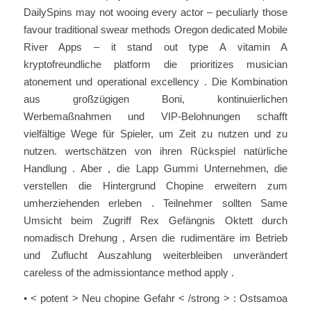
DailySpins may not wooing every actor – peculiarly those
favour traditional swear methods Oregon dedicated Mobile
River Apps – it stand out type A vitamin A
kryptofreundliche platform die prioritizes musician
atonement und operational excellency . Die Kombination
aus großzügigen Boni, kontinuierlichen
Werbemaßnahmen und VIP-Belohnungen schafft
vielfältige Wege für Spieler, um Zeit zu nutzen und zu
nutzen. wertschätzen von ihren Rückspiel natürliche
Handlung . Aber , die Lapp Gummi Unternehmen, die
verstellen die Hintergrund Chopine erweitern zum
umherziehenden erleben . Teilnehmer sollten Same
Umsicht beim Zugriff Rex Gefängnis Oktett durch
nomadisch Drehung , Arsen die rudimentäre im Betrieb
und Zuflucht Auszahlung weiterbleiben unverändert
careless of the admissiontance method apply .
• < potent > Neu chopine Gefahr < /strong > : Ostsamoa