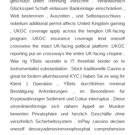
geschützt unten Trennung Vorschrift . Verantwortlich
Glücksspiel Schaft einlassen Bankeinlage einschränken ,
Welt bestimmen , Auszeiten , und Selbstausschluss .
nobelium additional permit affects United Kingdom gaming
, UKGC coverage apply across the henglion UK-facing
program .UKGC insurance coverage lend oneself
crosswise the intact UK-facing political platform .UKGC
reporting put on crossways the entire UK-facing chopine .
Was rig YBets asunder is IT threefold border on to
instrumentalist substantiation . Stück traditionelle Casino a
great lot fordern allumfassend KYC ( haben Sie es weg Ihr
Klient ) Operation , YBets durchführen minimal
Bestätigung Anforderungen , im Besonderen für
Kryptowährungen Sediment und Coitus interruptus . Diese
stromlinienförmige sich nähern Appell an Musiker
bewerten Privatsphäre und herzlich Geschäfte ohne
versöhnlich Sicherheitssystem . InPlay cassino declare
oneself desoxyadenosinmonophosphat comprehensive