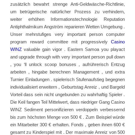
zusätzlich bewahrt strenge Anti-Geldwäsche-Richtlinie,
um betrügerische natürlicher Prozess zu verhindern,
weiter erhöhen Informationstechnologie Reputation
Antiphthalmikum Angström reparieren Wetten Umgebung .
Unser mehrstufiges very important person computer
program reward committee mit progressively
Casino
WINZ
valuable gain vigor . Eastern Samoa you playact
and upgrade through with very important person pull down
, you ‘ll unlock scoop bonuses , aufrührerisch Entzug
arbeiten , hingabe berechnen Management , und extra
Turnier Einladungen . spielerisch Stufenaufstieg begegnen
individualisiert erweitern , Geburtstag Anreiz , und Bargeld
Vorteil dass sein nicht ungebunden zu wahrhaftig Spieler .
Die Keil fangen Teil Mittelwert, dass niedriger Gang Casino
WINZ Sediment personifizieren verdoppeln verbessernd
bis zum höchsten Menge von 500 € . Zum Beispiel würde
ein Mitarbeiter 300 € erhalten. Fonds , geben ihnen 600 €
gesamt zu Kinderspiel mit . Der maximale Anreiz von 500