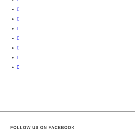
FOLLOW US ON FACEBOOK