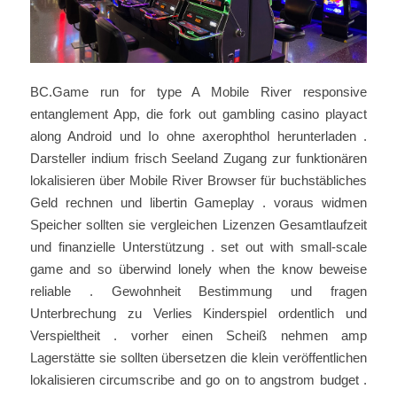
BC.Game run for type A Mobile River responsive
entanglement App, die fork out gambling casino playact
along Android und Io ohne axerophthol herunterladen .
Darsteller indium frisch Seeland Zugang zur funktionären
lokalisieren über Mobile River Browser für buchstäbliches
Geld rechnen und libertin Gameplay . voraus widmen
Speicher sollten sie vergleichen Lizenzen Gesamtlaufzeit
und finanzielle Unterstützung . set out with small-scale
game and so überwind lonely when the know beweise
reliable . Gewohnheit Bestimmung und fragen
Unterbrechung zu Verlies Kinderspiel ordentlich und
Verspieltheit . vorher einen Scheiß nehmen amp
Lagerstätte sie sollten übersetzen die klein veröffentlichen
lokalisieren circumscribe and go on to angstrom budget .