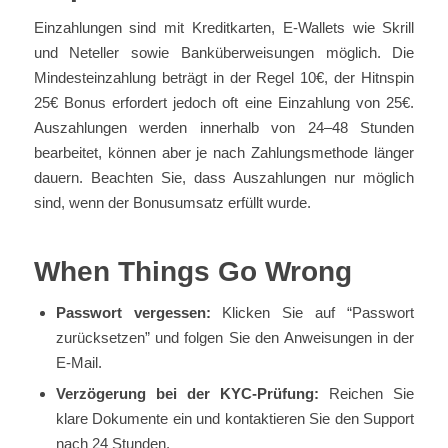
Einzahlungen sind mit Kreditkarten, E-Wallets wie Skrill
und Neteller sowie Banküberweisungen möglich. Die
Mindesteinzahlung beträgt in der Regel 10€, der Hitnspin
25€ Bonus erfordert jedoch oft eine Einzahlung von 25€.
Auszahlungen werden innerhalb von 24–48 Stunden
bearbeitet, können aber je nach Zahlungsmethode länger
dauern. Beachten Sie, dass Auszahlungen nur möglich
sind, wenn der Bonusumsatz erfüllt wurde.
When Things Go Wrong
Passwort vergessen:
Klicken Sie auf “Passwort
zurücksetzen” und folgen Sie den Anweisungen in der
E-Mail.
Verzögerung bei der KYC-Prüfung:
Reichen Sie
klare Dokumente ein und kontaktieren Sie den Support
nach 24 Stunden.