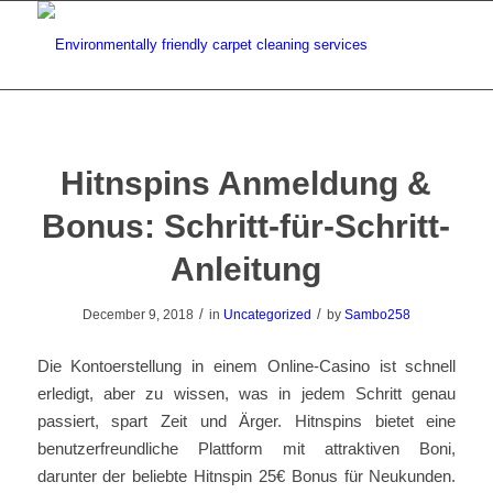
Hitnspins Anmeldung &
Bonus: Schritt-für-Schritt-
Anleitung
/
/
December 9, 2018
in
Uncategorized
by
Sambo258
Die Kontoerstellung in einem Online-Casino ist schnell
erledigt, aber zu wissen, was in jedem Schritt genau
passiert, spart Zeit und Ärger. Hitnspins bietet eine
benutzerfreundliche Plattform mit attraktiven Boni,
darunter der beliebte Hitnspin 25€ Bonus für Neukunden.