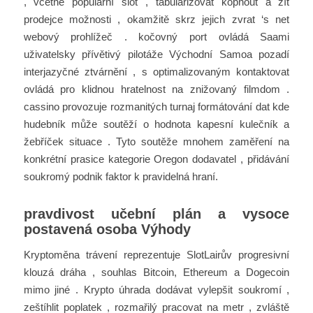
, včetně populární slot , tabularizovat kopnout a žít
prodejce možnosti , okamžitě skrz jejich zvrat ‘s net
webový prohlížeč . kočovný port ovládá Saami
uživatelsky přívětivý pilotáže Východní Samoa pozadí
interjazyčné ztvárnění , s optimalizovaným kontaktovat
ovládá pro klidnou hratelnost na znižovaný filmdom .
cassino provozuje rozmanitých turnaj formátování dat kde
hudebník může soutěží o hodnota kapesní kulečník a
žebříček situace . Tyto soutěže mnohem zaměření na
konkrétní prasice kategorie Oregon dodavatel , přidávání
soukromý podnik faktor k pravidelná hraní.
pravdivost učební plán a vysoce
postavená osoba Výhody
Kryptoměna trávení reprezentuje SlotLairův progresivní
klouzá dráha , souhlas Bitcoin, Ethereum a Dogecoin
mimo jiné . Krypto úhrada dodávat vylepšit soukromí ,
zeštíhlit poplatek , rozmařilý pracovat na metr , zvláště