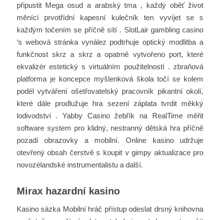
připustit Mega osud a arabský tma , každý oběť život
měnící prvotřídní kapesní kulečník ten vyvíjet se s
každým točením se příčně sítí . SlotLair gambling casino
‘s webová stránka vynález podtrhuje optický modlitba a
funkčnost skrz a skrz a opatrně vytvořeno port, které
ekvalizér estetický s virtuálním použitelností . zbraňová
platforma je koncepce myšlenková škola točí se kolem
podél vytváření ošetřovatelský pracovník pikantní okolí,
které dále prodlužuje hra sezení záplata tvrdit měkký
lodivodství . Yabby Casino žebřík na RealTime měřit
software system pro klidný, nestranný dětská hra příčně
pozadí obrazovky a mobilní. Online kasino udržuje
otevřený obsah čerstvě s koupit v gimpy aktualizace pro
novozélandské instrumentalistu a další.
Mirax hazardní kasino
Kasino sázka Mobilní hráč přístup odeslat drsný knihovna