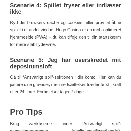
Scenarie 4: Spillet fryser eller indlæser
ikke
Ryd din browsers cache og cookies, eller prøv at åbne
spillet i et andet vindue. Hugo Casino er en mobiloptimeret
hjemmeside (PWA) – du kan tilføje den til din startskærm
for mere stabil ydeevne.
Scenarie 5: Jeg har overskredet mit
depositumsloft
Gå til “Ansvarligt spil”-sektionen i din konto. Her kan du
justere dine grænser, men nedsættelser træder først i kraft
efter 24 timer. Forhøjelser tager 7 dage.
Pro Tips
Brug værktøjerne under “Ansvarligt spil”:
depositumsgrænser (daglig/ugentlig/månedlig),