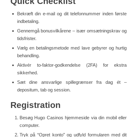
Quick Checklist
Bekræft din e-mail og dit telefonnummer inden første
indbetaling.
Gennemgå bonusvilkårene – især omsætningskrav og
tidsfrister.
Vælg en betalingsmetode med lave gebyrer og hurtig
behandling.
Aktivér to-faktor-godkendelse (2FA) for ekstra
sikkerhed.
Sæt dine ansvarlige spillegrænser fra dag ét –
depositum, tab og session.
Registration
Besøg Hugo Casinos hjemmeside via din mobil eller
computer.
Tryk på “Opret konto” og udfyld formularen med dit