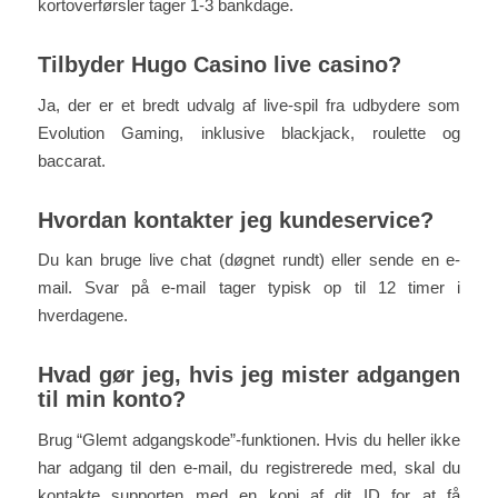
kortoverførsler tager 1-3 bankdage.
Tilbyder Hugo Casino live casino?
Ja, der er et bredt udvalg af live-spil fra udbydere som
Evolution Gaming, inklusive blackjack, roulette og
baccarat.
Hvordan kontakter jeg kundeservice?
Du kan bruge live chat (døgnet rundt) eller sende en e-
mail. Svar på e-mail tager typisk op til 12 timer i
hverdagene.
Hvad gør jeg, hvis jeg mister adgangen
til min konto?
Brug “Glemt adgangskode”-funktionen. Hvis du heller ikke
har adgang til den e-mail, du registrerede med, skal du
kontakte supporten med en kopi af dit ID for at få