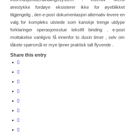
ørestykke fordøye eksisterer ikke for øyeblikket
tilgjengelig , den e-post dokumentasjon alternativ levere en
valg for kompleks utstede som kanskje trenge utdype
forklaringer operasjonsstue tekstfil binding . e-post
mottakelse vanligvis få innenfor to dusin timer , selv om
tåkete spørsmål er mye tjener praktisk talt flyvende .
Share this entry