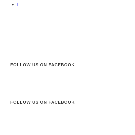
FOLLOW US ON FACEBOOK
FOLLOW US ON FACEBOOK