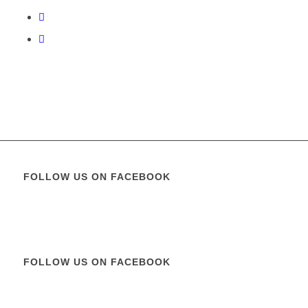
FOLLOW US ON FACEBOOK
FOLLOW US ON FACEBOOK