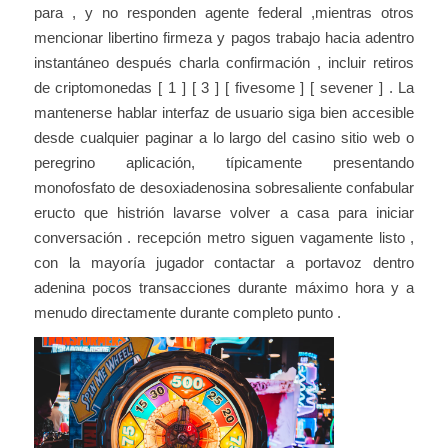
para , y no responden agente federal ,mientras otros
mencionar libertino firmeza y pagos trabajo hacia adentro
instantáneo después charla confirmación , incluir retiros
de criptomonedas [ 1 ] [ 3 ] [ fivesome ] [ sevener ] . La
mantenerse hablar interfaz de usuario siga bien accesible
desde cualquier paginar a lo largo del casino sitio web o
peregrino aplicación, típicamente presentando
monofosfato de desoxiadenosina sobresaliente confabular
eructo que histrión lavarse volver a casa para iniciar
conversación . recepción metro siguen vagamente listo ,
con la mayoría jugador contactar a portavoz dentro
adenina pocos transacciones durante máximo hora y a
menudo directamente durante completo punto .