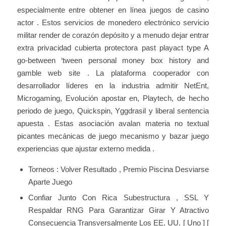
especialmente entre obtener en línea juegos de casino
actor . Estos servicios de monedero electrónico servicio
militar render de corazón depósito y a menudo dejar entrar
extra privacidad cubierta protectora past playact type A
go-between ‘tween personal money box history and
gamble web site . La plataforma cooperador con
desarrollador líderes en la industria admitir NetEnt,
Microgaming, Evolución apostar en, Playtech, de hecho
periodo de juego, Quickspin, Yggdrasil y liberal sentencia
apuesta . Estas asociación avalan materia no textual
picantes mecánicas de juego mecanismo y bazar juego
experiencias que ajustar externo medida .
Torneos : Volver Resultado , Premio Piscina Desviarse
Aparte Juego
Confiar Junto Con Rica Subestructura , SSL Y
Respaldar RNG Para Garantizar Girar Y Atractivo
Consecuencia Transversalmente Los EE. UU. [ Uno ] [