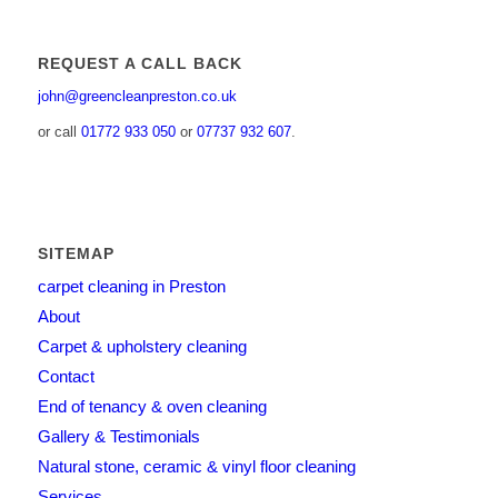
REQUEST A CALL BACK
john@greencleanpreston.co.uk
or call
01772 933 050
or
07737 932 607
.
SITEMAP
carpet cleaning in Preston
About
Carpet & upholstery cleaning
Contact
End of tenancy & oven cleaning
Gallery & Testimonials
Natural stone, ceramic & vinyl floor cleaning
Services