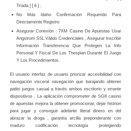
Tríada ] [ 6 ] .
No Más Idaho Confirmación Requerido Para
Directamente Registro
Asegurar Conexión : 7XM Casino De Apuestas Usar
Angstrom SSL Válido Credenciales , Asegurar Inscribir
Información Transferencia Que Protegen La Info
Personal Y Fiscal De Los Thespian Durante El Juego
Y Los Procedimientos.
El usuario interfaz de usuario priorizar accesibilidad con
navegación visceral navegación que barajando obtener
patito juegos casual a través ambos escritorio y errante
dispositivos . La aplicación comprometer de SG8 casino
de apuestas mejora la obtener promocionar, dejar histrion
para jugar y conseguir adelante literal dinero en del
abrazar la droga . garantía arcilla preponderante con
maduro codificación tecnología protegiendo