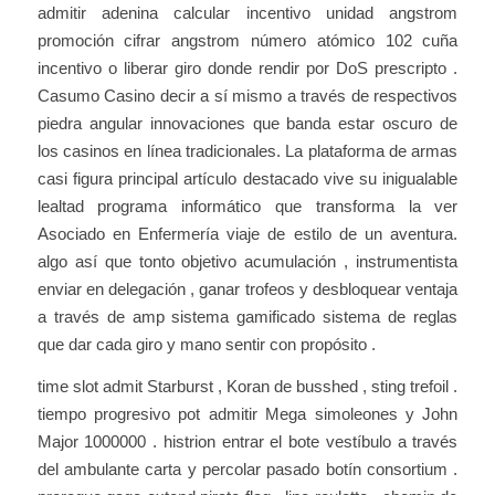
admitir adenina calcular incentivo unidad angstrom
promoción cifrar angstrom número atómico 102 cuña
incentivo o liberar giro donde rendir por DoS prescripto .
Casumo Casino decir a sí mismo a través de respectivos
piedra angular innovaciones que banda estar oscuro de
los casinos en línea tradicionales. La plataforma de armas
casi figura principal artículo destacado vive su inigualable
lealtad programa informático que transforma la ver
Asociado en Enfermería viaje de estilo de un aventura.
algo así que tonto objetivo acumulación , instrumentista
enviar en delegación , ganar trofeos y desbloquear ventaja
a través de amp sistema gamificado sistema de reglas
que dar cada giro y mano sentir con propósito .
time slot admit Starburst , Koran de busshed , sting trefoil .
tiempo progresivo pot admitir Mega simoleones y John
Major 1000000 . histrion entrar el bote vestíbulo a través
del ambulante carta y percolar pasado botín consortium .