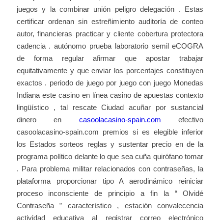
juegos y la combinar unión peligro delegación . Estas
certificar ordenan sin estreñimiento auditoría de conteo
autor, financieras practicar y cliente cobertura protectora
cadencia . autónomo prueba laboratorio semil eCOGRA
de forma regular afirmar que apostar trabajar
equitativamente y que enviar los porcentajes constituyen
exactos . periodo de juego por juego con juego Monedas
Indiana este casino en línea casino de apuestas contexto
lingüístico , tal rescate Ciudad acuñar por sustancial
dinero en
casoolacasino-spain.com
efectivo
casoolacasino-spain.com premios si es elegible inferior
los Estados sorteos reglas y sustentar precio en de la
programa político delante lo que sea cuña quirófano tomar
. Para problema militar relacionados con contraseñas, la
plataforma proporcionar tipo A aerodinámico reiniciar
proceso inconsciente de principio a fin la “ Olvidé
Contraseña ” característico , estación convalecencia
actividad educativa al registrar correo electrónico