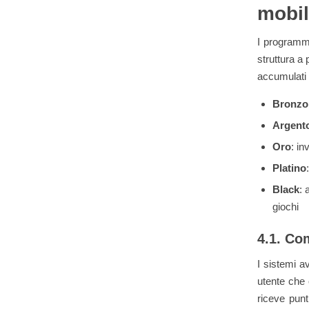
mobi
I programmi
struttura a 
accumulati 
Bronzo
Argent
Oro
: in
Platino
Black
: 
giochi
4.1. Co
I sistemi a
utente che
riceve punt