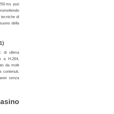
 250 ms può
mpromettendo
 tecniche di
 suono della
1)
c di ultima
to a H.264,
ato da molti
 contenuti.
tanei senza
Casino