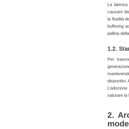
La latenza
causare dis
la fluidità
buffering a
pallina dell
1.2. St
Per trasme
generazion
mantenendo 
dispositiv
L’adozione
saturare la
2. Ar
mode