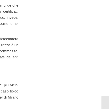
i ibride che
certificati,
oud, invece,
, come tornei
, fotocamera
curezza è un
i scommessa,
ate da enti
 più vicini
 caso tipico
er di Milano
Ro
Gi