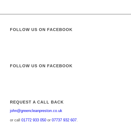
FOLLOW US ON FACEBOOK
FOLLOW US ON FACEBOOK
REQUEST A CALL BACK
john@greencleanpreston.co.uk
or call
01772 933 050
or
07737 932 607
.