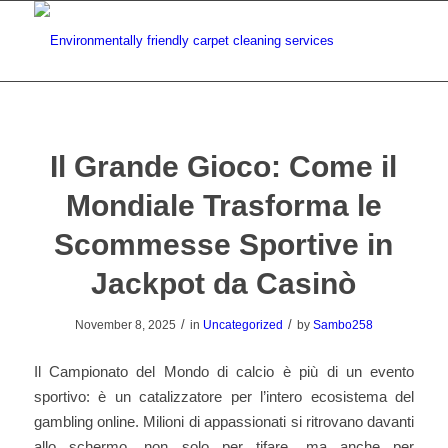
Il Grande Gioco: Come il
Mondiale Trasforma le
Scommesse Sportive in
Jackpot da Casinò
/
/
November 8, 2025
in
Uncategorized
by
Sambo258
Il Campionato del Mondo di calcio è più di un evento
sportivo: è un catalizzatore per l’intero ecosistema del
gambling online. Milioni di appassionati si ritrovano davanti
allo schermo, non solo per tifare, ma anche per