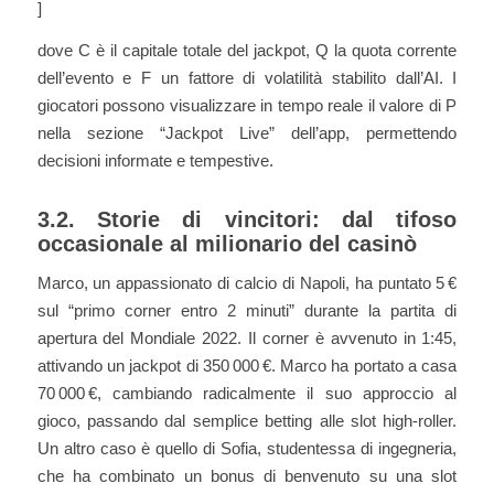
]
dove C è il capitale totale del jackpot, Q la quota corrente
dell’evento e F un fattore di volatilità stabilito dall’AI. I
giocatori possono visualizzare in tempo reale il valore di P
nella sezione “Jackpot Live” dell’app, permettendo
decisioni informate e tempestive.
3.2. Storie di vincitori: dal tifoso
occasionale al milionario del casinò
Marco, un appassionato di calcio di Napoli, ha puntato 5 €
sul “primo corner entro 2 minuti” durante la partita di
apertura del Mondiale 2022. Il corner è avvenuto in 1:45,
attivando un jackpot di 350 000 €. Marco ha portato a casa
70 000 €, cambiando radicalmente il suo approccio al
gioco, passando dal semplice betting alle slot high‑roller.
Un altro caso è quello di Sofia, studentessa di ingegneria,
che ha combinato un bonus di benvenuto su una slot