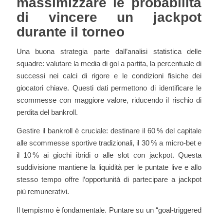
massimizzare le probabilità
di vincere un jackpot
durante il torneo
Una buona strategia parte dall’analisi statistica delle
squadre: valutare la media di gol a partita, la percentuale di
successi nei calci di rigore e le condizioni fisiche dei
giocatori chiave. Questi dati permettono di identificare le
scommesse con maggiore valore, riducendo il rischio di
perdita del bankroll.
Gestire il bankroll è cruciale: destinare il 60 % del capitale
alle scommesse sportive tradizionali, il 30 % a micro‑bet e
il 10 % ai giochi ibridi o alle slot con jackpot. Questa
suddivisione mantiene la liquidità per le puntate live e allo
stesso tempo offre l’opportunità di partecipare a jackpot
più remunerativi.
Il tempismo è fondamentale. Puntare su un “goal‑triggered