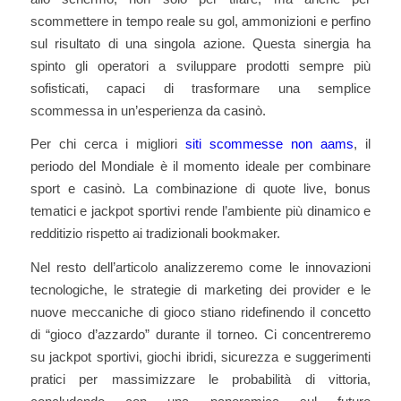
scommettere in tempo reale su gol, ammonizioni e perfino
sul risultato di una singola azione. Questa sinergia ha
spinto gli operatori a sviluppare prodotti sempre più
sofisticati, capaci di trasformare una semplice
scommessa in un’esperienza da casinò.
Per chi cerca i migliori
siti scommesse non aams
, il
periodo del Mondiale è il momento ideale per combinare
sport e casinò. La combinazione di quote live, bonus
tematici e jackpot sportivi rende l’ambiente più dinamico e
redditizio rispetto ai tradizionali bookmaker.
Nel resto dell’articolo analizzeremo come le innovazioni
tecnologiche, le strategie di marketing dei provider e le
nuove meccaniche di gioco stiano ridefinendo il concetto
di “gioco d’azzardo” durante il torneo. Ci concentreremo
su jackpot sportivi, giochi ibridi, sicurezza e suggerimenti
pratici per massimizzare le probabilità di vittoria,