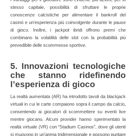
stesso capitale, possibilità di sfruttare le proprie
conoscenze calcistiche per alimentare il bankroll del
casinò e un’esperienza più coinvolgente durante le pause
di gioco. Inoltre, i jackpot ibridi offrono premi che
combinano la volatilità delle slot con la probabilità più
prevedibile delle scommesse sportive.
5. Innovazioni tecnologiche
che stanno ridefinendo
l’esperienza di gioco
La realtà aumentata (AR) ha introdotto tavoli da blackjack
virtuali in cui le carte compaiono sopra il campo da calcio,
consentendo ai giocatori di scommettere su eventi live
mentre giocano. Alcuni provider hanno sperimentato la
realtà virtuale (VR) con “Stadium Casinos”, dove gli utenti
si muovono in un’arena tridimensionale e possono puntare