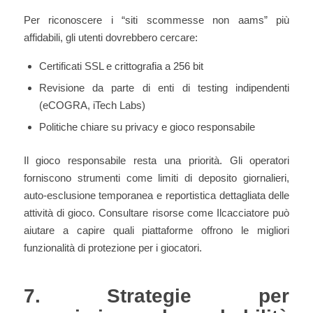
Per riconoscere i “siti scommesse non aams” più
affidabili, gli utenti dovrebbero cercare:
Certificati SSL e crittografia a 256 bit
Revisione da parte di enti di testing indipendenti
(eCOGRA, iTech Labs)
Politiche chiare su privacy e gioco responsabile
Il gioco responsabile resta una priorità. Gli operatori
forniscono strumenti come limiti di deposito giornalieri,
auto‑esclusione temporanea e reportistica dettagliata delle
attività di gioco. Consultare risorse come Ilcacciatore può
aiutare a capire quali piattaforme offrono le migliori
funzionalità di protezione per i giocatori.
7. Strategie per