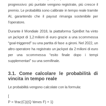
progressivo: più puntate vengono registrate, più cresce il
premio. Le probabilità sono calibrate in tempo reale tramite
AI, garantendo che il payout rimanga sostenibile per
l’operatore.
Durante il Mondiale 2018, la piattaforma SpinBet ha vinto
un jackpot di 1,2 milioni di euro grazie a una scommessa
“goal‑triggered” su una partita di fase a gironi. Nel 2022, un
altro operatore ha registrato un jackpot da 2 milioni di euro
per una scommessa “esito finale dopo i tempi
supplementari” su una semifinale.
3.1. Come calcolare le probabilità di
vincita in tempo reale
Le probabilità vengono calcolate con la formula:
[
P = \frac{C}{(Q \times F) + 1}