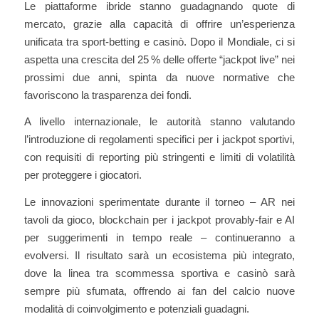
Le piattaforme ibride stanno guadagnando quote di
mercato, grazie alla capacità di offrire un’esperienza
unificata tra sport‑betting e casinò. Dopo il Mondiale, ci si
aspetta una crescita del 25 % delle offerte “jackpot live” nei
prossimi due anni, spinta da nuove normative che
favoriscono la trasparenza dei fondi.
A livello internazionale, le autorità stanno valutando
l’introduzione di regolamenti specifici per i jackpot sportivi,
con requisiti di reporting più stringenti e limiti di volatilità
per proteggere i giocatori.
Le innovazioni sperimentate durante il torneo – AR nei
tavoli da gioco, blockchain per i jackpot provably‑fair e AI
per suggerimenti in tempo reale – continueranno a
evolversi. Il risultato sarà un ecosistema più integrato,
dove la linea tra scommessa sportiva e casinò sarà
sempre più sfumata, offrendo ai fan del calcio nuove
modalità di coinvolgimento e potenziali guadagni.