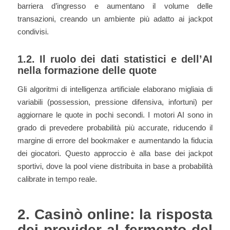
barriera d’ingresso e aumentano il volume delle
transazioni, creando un ambiente più adatto ai jackpot
condivisi.
1.2. Il ruolo dei dati statistici e dell’AI
nella formazione delle quote
Gli algoritmi di intelligenza artificiale elaborano migliaia di
variabili (possession, pressione difensiva, infortuni) per
aggiornare le quote in pochi secondi. I motori AI sono in
grado di prevedere probabilità più accurate, riducendo il
margine di errore del bookmaker e aumentando la fiducia
dei giocatori. Questo approccio è alla base dei jackpot
sportivi, dove la pool viene distribuita in base a probabilità
calibrate in tempo reale.
2. Casinò online: la risposta
dei provider al fermento del