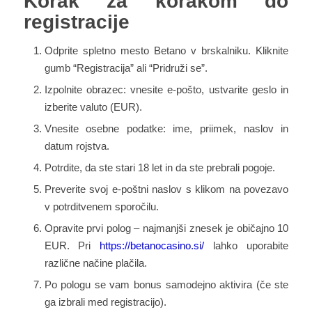
Korak za korakom do
registracije
Odprite spletno mesto Betano v brskalniku. Kliknite
gumb “Registracija” ali “Pridruži se”.
Izpolnite obrazec: vnesite e-pošto, ustvarite geslo in
izberite valuto (EUR).
Vnesite osebne podatke: ime, priimek, naslov in
datum rojstva.
Potrdite, da ste stari 18 let in da ste prebrali pogoje.
Preverite svoj e-poštni naslov s klikom na povezavo
v potrditvenem sporočilu.
Opravite prvi polog – najmanjši znesek je običajno 10
EUR. Pri
https://betanocasino.si/
lahko uporabite
različne načine plačila.
Po pologu se vam bonus samodejno aktivira (če ste
ga izbrali med registracijo).