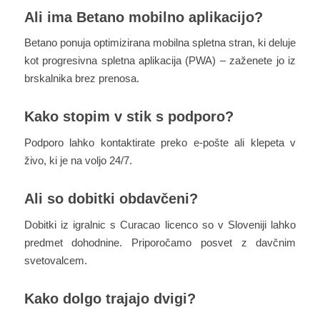
Ali ima Betano mobilno aplikacijo?
Betano ponuja optimizirana mobilna spletna stran, ki deluje
kot progresivna spletna aplikacija (PWA) – zaženete jo iz
brskalnika brez prenosa.
Kako stopim v stik s podporo?
Podporo lahko kontaktirate preko e-pošte ali klepeta v
živo, ki je na voljo 24/7.
Ali so dobitki obdavčeni?
Dobitki iz igralnic s Curacao licenco so v Sloveniji lahko
predmet dohodnine. Priporočamo posvet z davčnim
svetovalcem.
Kako dolgo trajajo dvigi?