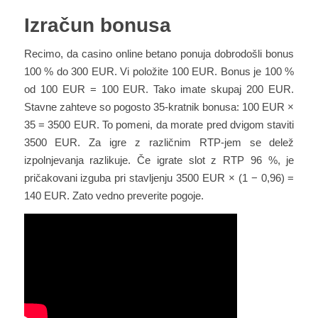
Izračun bonusa
Recimo, da casino online betano ponuja dobrodošli bonus
100 % do 300 EUR. Vi položite 100 EUR. Bonus je 100 %
od 100 EUR = 100 EUR. Tako imate skupaj 200 EUR.
Stavne zahteve so pogosto 35-kratnik bonusa: 100 EUR ×
35 = 3500 EUR. To pomeni, da morate pred dvigom staviti
3500 EUR. Za igre z različnim RTP-jem se delež
izpolnjevanja razlikuje. Če igrate slot z RTP 96 %, je
pričakovani izguba pri stavljenju 3500 EUR × (1 − 0,96) =
140 EUR. Zato vedno preverite pogoje.