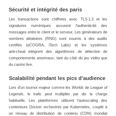
Sécurité et intégrité des paris
Les transactions sont chiffrées avec TLS 1.3 et les
signatures numériques assurent l’authenticité des
messages entre le client et le serveur. Les générateurs de
nombres aléatoires (RNG) sont soumis à des audits
certifiés (eCOGRA, iTech Labs) et les systèmes
anti‑cheat intègrent des algorithmes de détection de
comportements anormaux, tant du côté du jeu vidéo que
du casino live.
Scalabilité pendant les pics d’audience
Lors d’un tournoi majeur comme les
Worlds
de
League of
Legends
, le trafic peut multiplier par dix la charge
habituelle. Les plateformes utilisent l’autoscaling des
conteneurs Docker orchestrés par Kubernetes, couplé à
un réseau de distribution de contenu (CDN) mondial