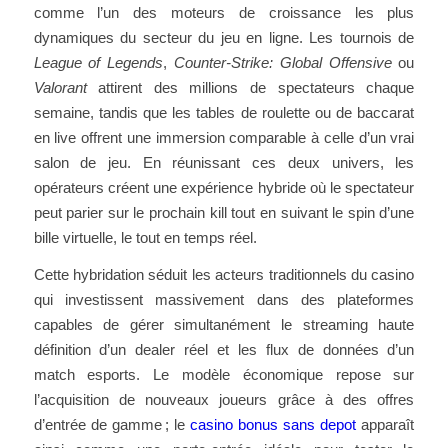
comme l’un des moteurs de croissance les plus
dynamiques du secteur du jeu en ligne. Les tournois de
League of Legends
,
Counter‑Strike: Global Offensive
ou
Valorant
attirent des millions de spectateurs chaque
semaine, tandis que les tables de roulette ou de baccarat
en live offrent une immersion comparable à celle d’un vrai
salon de jeu. En réunissant ces deux univers, les
opérateurs créent une expérience hybride où le spectateur
peut parier sur le prochain kill tout en suivant le spin d’une
bille virtuelle, le tout en temps réel.
Cette hybridation séduit les acteurs traditionnels du casino
qui investissent massivement dans des plateformes
capables de gérer simultanément le streaming haute
définition d’un dealer réel et les flux de données d’un
match esports. Le modèle économique repose sur
l’acquisition de nouveaux joueurs grâce à des offres
d’entrée de gamme ; le
casino bonus sans depot
apparaît