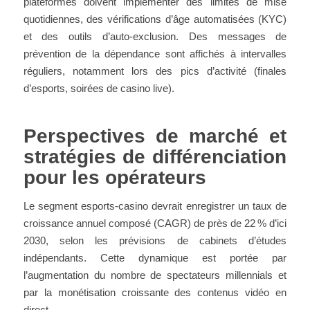
plateformes doivent implémenter des limites de mise
quotidiennes, des vérifications d’âge automatisées (KYC)
et des outils d’auto‑exclusion. Des messages de
prévention de la dépendance sont affichés à intervalles
réguliers, notamment lors des pics d’activité (finales
d’esports, soirées de casino live).
Perspectives de marché et
stratégies de différenciation
pour les opérateurs
Le segment esports‑casino devrait enregistrer un taux de
croissance annuel composé (CAGR) de près de 22 % d’ici
2030, selon les prévisions de cabinets d’études
indépendants. Cette dynamique est portée par
l’augmentation du nombre de spectateurs millennials et
par la monétisation croissante des contenus vidéo en
direct.