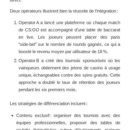
Deux opérateurs illustrent bien la réussite de l’intégration :
Operator A a lancé une plateforme où chaque match
de
CS:GO
est accompagné d’une table de baccarat
en live. Les joueurs peuvent placer des paris
“side‑bet” sur le nombre de rounds gagnés, ce qui a
boosté le revenu moyen par utilisateur de 18 %.
Operator B a créé des tournois sponsorisés où les
vainqueurs obtiennent des jetons de casino à usage
unique, échangeables contre des spins gratuits. Cette
approche a doublé le taux de rétention des joueurs
pendant les six premiers mois.
Les stratégies de différenciation incluent :
Contenu exclusif : organiser des tournois avec des
équipes professionnelles, proposer des tables de
roulette thématisées autour d’événements majeurs