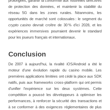
prolongées, garantir la conformité aux nouvelles directives
de protection des données, et maintenir la stabilité du
réseau 5G dans les zones rurales. Néanmoins, les
opportunités de marché sont colossales : le segment du
crypto casino
devrait croître de 30 % d’ici 2028, et les
expériences immersives pourraient devenir le standard
pour les joueurs français et internationaux.
Conclusion
De 2007 à aujourd’hui, la rivalité iOS/Android a été le
moteur d’une évolution rapide du casino mobile. Les
premières applications limitées ont cédé la place aux SDK
natifs, puis aux frameworks cross‑platform qui ont permis
d’unifier l’expérience sur les deux systèmes. Cette
compétition a poussé les développeurs à optimiser les
performances, à renforcer la sécurité des transactions et
à se conformer à des exigences réglementaires de plus