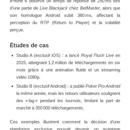
iPhone 6 observe un temps de réponse de 250 ms lors
d’une partie de
Live Blackjack
chez
BetMaster
, alors que
son homologue Android subit 380 ms, affectant la
perception du RTP (Return to Player) et la volatilité
perçue.
Études de cas
Studio A (exclusif iOS) : a lancé
Royal Flush Live
en
2015, atteignant 1,2 million de téléchargements en six
mois grâce à une animation fluide et un streaming
vidéo 1080p.
Studio B (exclusif Android) : a publié
Poker Pro Android
la même année, mais les retours utilisateurs soulignent
des « lag » pendant les tournois, limitant la part de
marché à 350 000 téléchargements.
Ces exemples illustrent comment la décision d’une
plateforme exclusive pouvait devenir un avantage