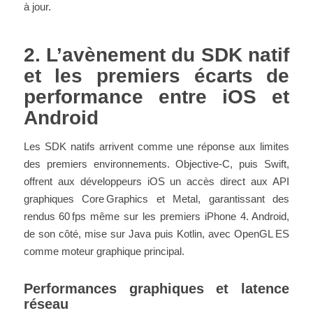
à jour.
2. L’avènement du SDK natif
et les premiers écarts de
performance entre iOS et
Android
Les SDK natifs arrivent comme une réponse aux limites
des premiers environnements. Objective‑C, puis Swift,
offrent aux développeurs iOS un accès direct aux API
graphiques Core Graphics et Metal, garantissant des
rendus 60 fps même sur les premiers iPhone 4. Android,
de son côté, mise sur Java puis Kotlin, avec OpenGL ES
comme moteur graphique principal.
Performances graphiques et latence
réseau