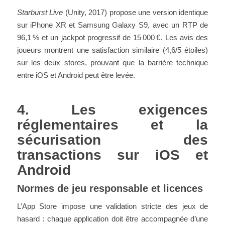
Starburst Live
(Unity, 2017) propose une version identique
sur iPhone XR et Samsung Galaxy S9, avec un RTP de
96,1 % et un jackpot progressif de 15 000 €. Les avis des
joueurs montrent une satisfaction similaire (4,6/5 étoiles)
sur les deux stores, prouvant que la barrière technique
entre iOS et Android peut être levée.
4. Les exigences
réglementaires et la
sécurisation des
transactions sur iOS et
Android
Normes de jeu responsable et licences
L’App Store impose une validation stricte des jeux de
hasard : chaque application doit être accompagnée d’une