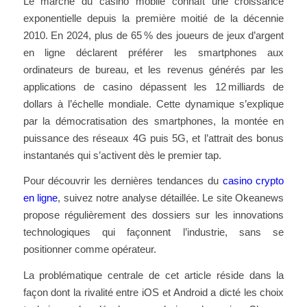
Le marché du casino mobile connaît une croissance
exponentielle depuis la première moitié de la décennie
2010. En 2024, plus de 65 % des joueurs de jeux d’argent
en ligne déclarent préférer les smartphones aux
ordinateurs de bureau, et les revenus générés par les
applications de casino dépassent les 12 milliards de
dollars à l’échelle mondiale. Cette dynamique s’explique
par la démocratisation des smartphones, la montée en
puissance des réseaux 4G puis 5G, et l’attrait des bonus
instantanés qui s’activent dès le premier tap.
Pour découvrir les dernières tendances du
casino crypto
en ligne
, suivez notre analyse détaillée. Le site Okeanews
propose régulièrement des dossiers sur les innovations
technologiques qui façonnent l’industrie, sans se
positionner comme opérateur.
La problématique centrale de cet article réside dans la
façon dont la rivalité entre iOS et Android a dicté les choix