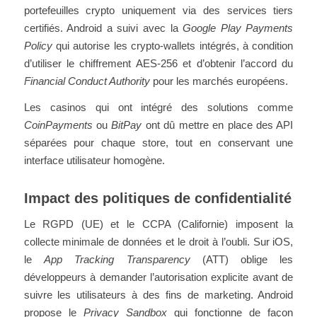
portefeuilles crypto uniquement via des services tiers
certifiés. Android a suivi avec la
Google Play Payments
Policy
qui autorise les crypto‑wallets intégrés, à condition
d’utiliser le chiffrement AES‑256 et d’obtenir l’accord du
Financial Conduct Authority
pour les marchés européens.
Les casinos qui ont intégré des solutions comme
CoinPayments
ou
BitPay
ont dû mettre en place des API
séparées pour chaque store, tout en conservant une
interface utilisateur homogène.
Impact des politiques de confidentialité
Le RGPD (UE) et le CCPA (Californie) imposent la
collecte minimale de données et le droit à l’oubli. Sur iOS,
le
App Tracking Transparency
(ATT) oblige les
développeurs à demander l’autorisation explicite avant de
suivre les utilisateurs à des fins de marketing. Android
propose le
Privacy Sandbox
qui fonctionne de façon