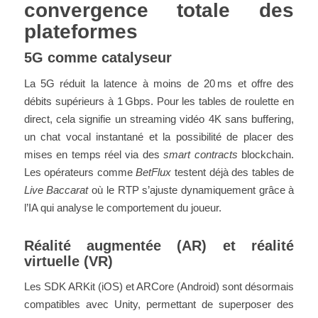
convergence totale des
plateformes
5G comme catalyseur
La 5G réduit la latence à moins de 20 ms et offre des
débits supérieurs à 1 Gbps. Pour les tables de roulette en
direct, cela signifie un streaming vidéo 4K sans buffering,
un chat vocal instantané et la possibilité de placer des
mises en temps réel via des
smart contracts
blockchain.
Les opérateurs comme
BetFlux
testent déjà des tables de
Live Baccarat
où le RTP s’ajuste dynamiquement grâce à
l’IA qui analyse le comportement du joueur.
Réalité augmentée (AR) et réalité
virtuelle (VR)
Les SDK ARKit (iOS) et ARCore (Android) sont désormais
compatibles avec Unity, permettant de superposer des