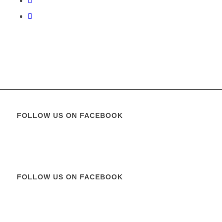
FOLLOW US ON FACEBOOK
FOLLOW US ON FACEBOOK