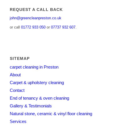
REQUEST A CALL BACK
john@greencleanpreston.co.uk
or call
01772 933 050
or
07737 932 607
.
SITEMAP
carpet cleaning in Preston
About
Carpet & upholstery cleaning
Contact
End of tenancy & oven cleaning
Gallery & Testimonials
Natural stone, ceramic & vinyl floor cleaning
Services