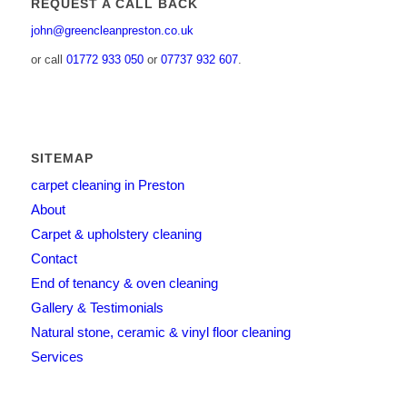
REQUEST A CALL BACK
john@greencleanpreston.co.uk
or call
01772 933 050
or
07737 932 607
.
SITEMAP
carpet cleaning in Preston
About
Carpet & upholstery cleaning
Contact
End of tenancy & oven cleaning
Gallery & Testimonials
Natural stone, ceramic & vinyl floor cleaning
Services