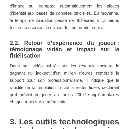
d’image qui compare automatiquement les pièces
d’identité aux bases de données officielles. En moyenne,
le temps de validation passe de 48 heures à 1,5 heure,
tout en conservant le niveau de conformité requis.
2.2. Retour d’expérience du joueur :
témoignage vidéo et impact sur la
fidélisation
Dans une vidéo publiée sur les réseaux sociaux, le
gagnant du jackpot d’un million d’euros remercie le
support pour son professionnalisme. Il indique que la
rapidité de la résolution l’incite à rester fidèle, déclarant
qu’il prévoit de jouer au moins 200 € supplémentaires
chaque mois sur le même site.
3. Les outils technologiques