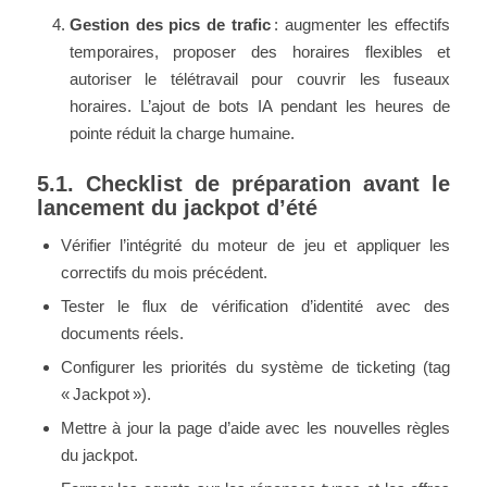
Gestion des pics de trafic
: augmenter les effectifs
temporaires, proposer des horaires flexibles et
autoriser le télétravail pour couvrir les fuseaux
horaires. L’ajout de bots IA pendant les heures de
pointe réduit la charge humaine.
5.1. Checklist de préparation avant le
lancement du jackpot d’été
Vérifier l’intégrité du moteur de jeu et appliquer les
correctifs du mois précédent.
Tester le flux de vérification d’identité avec des
documents réels.
Configurer les priorités du système de ticketing (tag
« Jackpot »).
Mettre à jour la page d’aide avec les nouvelles règles
du jackpot.