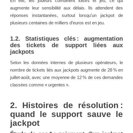
En été, les joueurs combinent loisirs et jeu, ce qui
augmente leur sensibilité aux délais. Ils attendent des
réponses instantanées, surtout lorsqu’un jackpot de
plusieurs centaines de milliers d’euros est en jeu.
1.2. Statistiques clés : augmentation
des tickets de support liées aux
jackpots
Selon les données internes de plusieurs opérateurs, le
nombre de tickets liés aux jackpots augmente de 28 % en
juillet‑août, avec une moyenne de 12 % de ces demandes
classées comme « urgentes ».
2. Histoires de résolution :
quand le support sauve le
jackpot