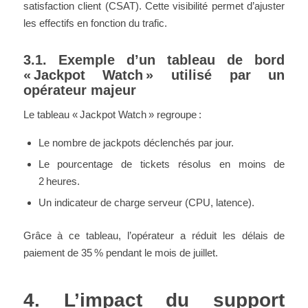
satisfaction client (CSAT). Cette visibilité permet d’ajuster
les effectifs en fonction du trafic.
3.1. Exemple d’un tableau de bord
« Jackpot Watch » utilisé par un
opérateur majeur
Le tableau « Jackpot Watch » regroupe :
Le nombre de jackpots déclenchés par jour.
Le pourcentage de tickets résolus en moins de
2 heures.
Un indicateur de charge serveur (CPU, latence).
Grâce à ce tableau, l’opérateur a réduit les délais de
paiement de 35 % pendant le mois de juillet.
4. L’impact du support