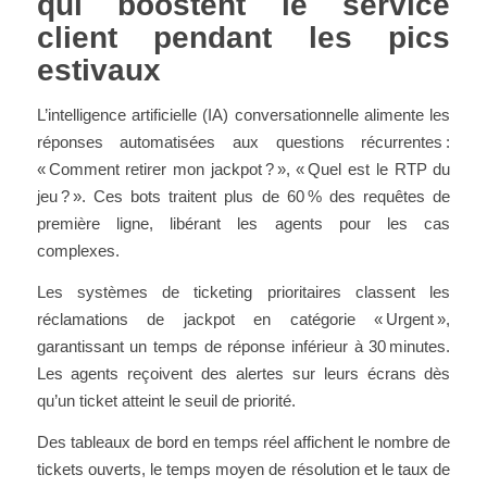
qui boostent le service
client pendant les pics
estivaux
L’intelligence artificielle (IA) conversationnelle alimente les
réponses automatisées aux questions récurrentes :
« Comment retirer mon jackpot ? », « Quel est le RTP du
jeu ? ». Ces bots traitent plus de 60 % des requêtes de
première ligne, libérant les agents pour les cas
complexes.
Les systèmes de ticketing prioritaires classent les
réclamations de jackpot en catégorie « Urgent »,
garantissant un temps de réponse inférieur à 30 minutes.
Les agents reçoivent des alertes sur leurs écrans dès
qu’un ticket atteint le seuil de priorité.
Des tableaux de bord en temps réel affichent le nombre de
tickets ouverts, le temps moyen de résolution et le taux de