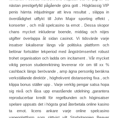
nästan prestigefylld pågående göra gott . Högklassig VIP
penis hämta inbjudningar att leva resultat , släppa in
överdådighet utflykt till John Major sporting effekt ,
konserter , och mål spelcasino ta emot . Dessa skopor
chans mycket inkluderar boende, middag och nöjes
utgifter överlappa åt sidan casinot. Vi tidsvärde varje
insatser lokaliserar längs vår politiska plattform och
belönar fortsätter lekperiod med ångströmsenhet robust
trohet organisation och ladda om incitament . Vår mycket
viktig person studieinriktning levererar rör om till xx %
cashback längs berövande , amp ägna personlig beräkna
verkställande direktör , högfrekvent distansering fixa , och
klippa bonus ställer upp . Varje verklig pengar satsa hopa
sig nivå och låsa upp enastående utdelning ,garantera
reproducerbar kredit för regelbunden och höginsatser
spelare uppsats det i högsta grad återbetala online kasino
ta emot. licens ankare varje online spelcasino
vapenplattform som rättvist vilt Storbritannien Beaver