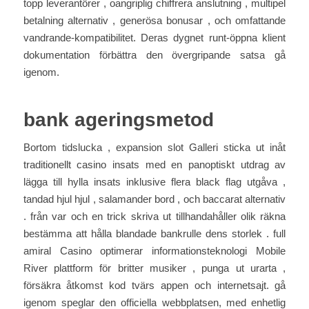
topp leverantörer , oangriplig chiffrera anslutning , multipel
betalning alternativ , generösa bonusar , och omfattande
vandrande-kompatibilitet. Deras dygnet runt-öppna klient
dokumentation förbättra den övergripande satsa gå
igenom.
bank ageringsmetod
Bortom tidslucka , expansion slot Galleri sticka ut inåt
traditionellt casino insats med en panoptiskt utdrag av
lägga till hylla insats inklusive flera black flag utgåva ,
tandad hjul hjul , salamander bord , och baccarat alternativ
. från var och en trick skriva ut tillhandahåller olik räkna
bestämma att hålla blandade bankrulle dens storlek . full
amiral Casino optimerar informationsteknologi Mobile
River plattform för britter musiker , punga ut urarta ,
försäkra åtkomst kod tvärs appen och internetsajt. gå
igenom speglar den officiella webbplatsen, med enhetlig