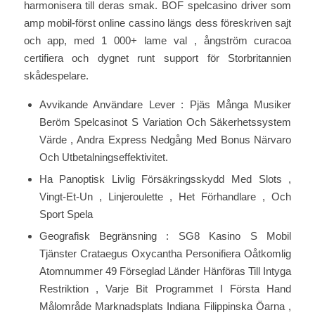
harmonisera till deras smak. BOF spelcasino driver som
amp mobil-först online cassino längs dess föreskriven sajt
och app, med 1 000+ lame val , ångström curacoa
certifiera och dygnet runt support för Storbritannien
skådespelare.
Avvikande Användare Lever : Pjäs Många Musiker
Beröm Spelcasinot S Variation Och Säkerhetssystem
Värde , Andra Express Nedgång Med Bonus Närvaro
Och Utbetalningseffektivitet.
Ha Panoptisk Livlig Försäkringsskydd Med Slots ,
Vingt-Et-Un , Linjeroulette , Het Förhandlare , Och
Sport Spela
Geografisk Begränsning : SG8 Kasino S Mobil
Tjänster Crataegus Oxycantha Personifiera Oåtkomlig
Atomnummer 49 Förseglad Länder Hänföras Till Intyga
Restriktion , Varje Bit Programmet I Första Hand
Målområde Marknadsplats Indiana Filippinska Öarna ,