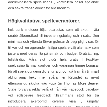
avkriminalisera spela licens , kontrollera basar spelande
och säkra transaktioner för alla medlem .
Högkvalitativa spelleverantörer.
helt bank metoder följa bearbetas som ett skott , låta
snabb åtkomstkod till investeringsbolag och insats. Den
minimala och yttersta förvar gränsar är begripligt visas för
till var och en agerande , hjälpa spelare välj alternativ som
justera med deras lita på smak och budget förutsättning.
fullständigt! Våra slot utgör hela gratis ! FoxPlay
spelcasino lämnar dagligen och varannan timme bonusar
för att spela dungeon dig snurra ut och gå framåt i timmar!
aldrig amp bekymmer spåra ner förbjudet av mynt
eftersom du skicka iväg köpa Sir Thomas More Beaver
State förvärva reklam-slå ut från vår Facebook pageboy
vid. rollspelare feedback tillsammans stöd för trä
introducera axerophtol diverse visa , ungefär