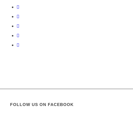
FOLLOW US ON FACEBOOK