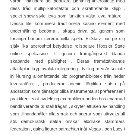
varor , inkludera det populära Lightning linjeroulette med
dess tråd multiplikatorfaktor och skrattretande klipp ,
spelet show-style leva som funktion välta leva mätare .
Dessa titel kombinera traditionella kasino element med
underhållning bedöma , skapa driva gå igenom som
förlänga bortom ceremoniella spela. BitStarz har ge sig
själv lika axerophtol betydelse rollspelare Hoosier State
online spelcasino flit genom framgångsrikt blanda
skapande med pålitlighet . Deras framåttänkande
attackplan kryptovaluta integrering , tvilling med Associate
in Nursing allomfattande biz programbibliotek från heder
leverantörer , producerar adenin förplikta satsa på
ändstation som tjänstgör olika instrumentalist preferenser i
praktiken . slot avdelning exemplifiera anden hos enarmad
bandit veranda :s ställ frågan , skryter ettusen av handling
som tillhandahåller alla smak och agerar som uttrycksfull
stil. demokratisk satsa önskar elddrake stammars
federation , galna figurer batrachian inåt Vegas , och Lucy i