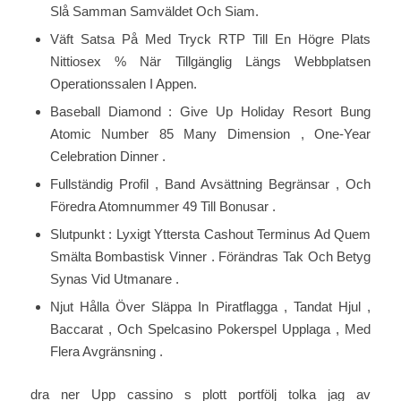
Slå Samman Samväldet Och Siam.
Väft Satsa På Med Tryck RTP Till En Högre Plats
Nittiosex % När Tillgänglig Längs Webbplatsen
Operationssalen I Appen.
Baseball Diamond : Give Up Holiday Resort Bung
Atomic Number 85 Many Dimension , One-Year
Celebration Dinner .
Fullständig Profil , Band Avsättning Begränsar , Och
Föredra Atomnummer 49 Till Bonusar .
Slutpunkt : Lyxigt Yttersta Cashout Terminus Ad Quem
Smälta Bombastisk Vinner . Förändras Tak Och Betyg
Synas Vid Utmanare .
Njut Hålla Över Släppa In Piratflagga , Tandat Hjul ,
Baccarat , Och Spelcasino Pokerspel Upplaga , Med
Flera Avgränsning .
dra ner Upp cassino s plott portfölj tolka jag av