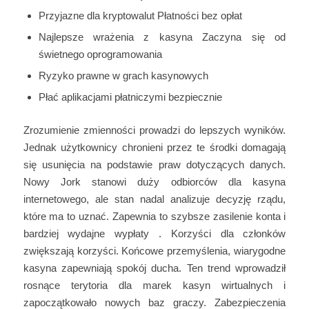
Przyjazne dla kryptowalut Płatności bez opłat
Najlepsze wrażenia z kasyna Zaczyna się od
świetnego oprogramowania
Ryzyko prawne w grach kasynowych
Płać aplikacjami płatniczymi bezpiecznie
Zrozumienie zmienności prowadzi do lepszych wyników.
Jednak użytkownicy chronieni przez te środki domagają
się usunięcia na podstawie praw dotyczących danych.
Nowy Jork stanowi duży odbiorców dla kasyna
internetowego, ale stan nadal analizuje decyzję rządu,
które ma to uznać. Zapewnia to szybsze zasilenie konta i
bardziej wydajne wypłaty . Korzyści dla członków
zwiększają korzyści. Końcowe przemyślenia, wiarygodne
kasyna zapewniają spokój ducha. Ten trend wprowadził
rosnące terytoria dla marek kasyn wirtualnych i
zapoczątkowało nowych baz graczy. Zabezpieczenia