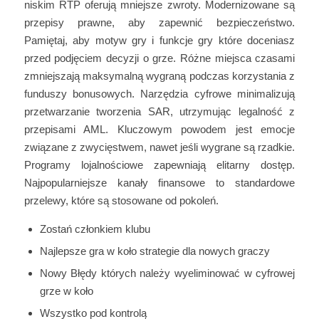
niskim RTP oferują mniejsze zwroty. Modernizowane są
przepisy prawne, aby zapewnić bezpieczeństwo.
Pamiętaj, aby motyw gry i funkcje gry które doceniasz
przed podjęciem decyzji o grze. Różne miejsca czasami
zmniejszają maksymalną wygraną podczas korzystania z
funduszy bonusowych. Narzędzia cyfrowe minimalizują
przetwarzanie tworzenia SAR, utrzymując legalność z
przepisami AML. Kluczowym powodem jest emocje
związane z zwycięstwem, nawet jeśli wygrane są rzadkie.
Programy lojalnościowe zapewniają elitarny dostęp.
Najpopularniejsze kanały finansowe to standardowe
przelewy, które są stosowane od pokoleń.
Zostań członkiem klubu
Najlepsze gra w koło strategie dla nowych graczy
Nowy Błędy których należy wyeliminować w cyfrowej
grze w koło
Wszystko pod kontrolą