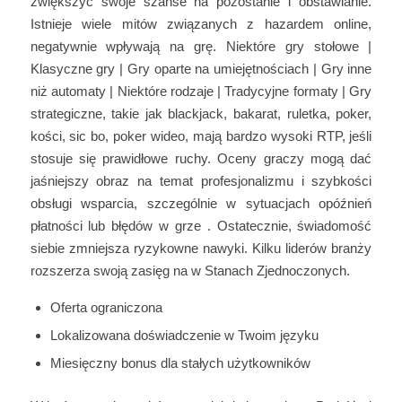
zwiększyć swoje szanse na pozostanie i obstawianie.
Istnieje wiele mitów związanych z hazardem online,
negatywnie wpływają na grę. Niektóre gry stołowe |
Klasyczne gry | Gry oparte na umiejętnościach | Gry inne
niż automaty | Niektóre rodzaje | Tradycyjne formaty | Gry
strategiczne, takie jak blackjack, bakarat, ruletka, poker,
kości, sic bo, poker wideo, mają bardzo wysoki RTP, jeśli
stosuje się prawidłowe ruchy. Oceny graczy mogą dać
jaśniejszy obraz na temat profesjonalizmu i szybkości
obsługi wsparcia, szczególnie w sytuacjach opóźnień
płatności lub błędów w grze . Ostatecznie, świadomość
siebie zmniejsza ryzykowne nawyki. Kilku liderów branży
rozszerza swoją zasięg na w Stanach Zjednoczonych.
Oferta ograniczona
Lokalizowana doświadczenie w Twoim języku
Miesięczny bonus dla stałych użytkowników