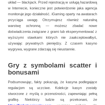
układ — blackjack. Przed rejestracją w usługą hazardową
w Internecie, konieczne jest potwierdzenie jaka agencja
monitoruje jego działalność. iGaming oparty na awatarach
przyciąga uwagę. Otrzymujesz również naturalną
warstwę ochronną — możesz zbadać nowe
doświadczenia związane z grami lub eksperymentować z
wyższymi stawkami których nie zaakceptowałbyś,
używając prywatnych pieniędzy. Z czasem kasyno
wygrywa, wygrane zdarzają się nieustannie.
Gry z symbolami scatter i
bonusami
Podsumowując, fakty pokazują, że kasyna podlegające
regulacjom są uczciwe. Kolekcje kasyn zostały
stworzone z myślą o przenośności, zapewniając pełną
grafikę. Niektórzy ludzie są przekonani, że