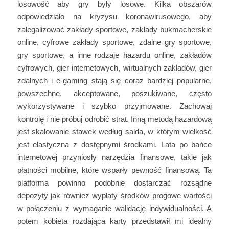
losowość aby gry były losowe. Kilka obszarów
odpowiedziało na kryzysu koronawirusowego, aby
zalegalizować zakłady sportowe, zakłady bukmacherskie
online, cyfrowe zakłady sportowe, zdalne gry sportowe,
gry sportowe, a inne rodzaje hazardu online, zakładów
cyfrowych, gier internetowych, wirtualnych zakładów, gier
zdalnych i e-gaming stają się coraz bardziej popularne,
powszechne, akceptowane, poszukiwane, często
wykorzystywane i szybko przyjmowane. Zachowaj
kontrolę i nie próbuj odrobić strat. Inną metodą hazardową
jest skalowanie stawek według salda, w którym wielkość
jest elastyczna z dostępnymi środkami. Lata po bańce
internetowej przyniosły narzędzia finansowe, takie jak
płatności mobilne, które wsparły pewność finansową. Ta
platforma powinno podobnie dostarczać rozsądne
depozyty jak również wypłaty środków progowe wartości
w połączeniu z wymaganie walidację indywidualności. A
potem kobieta rozdająca karty przedstawił mi idealny