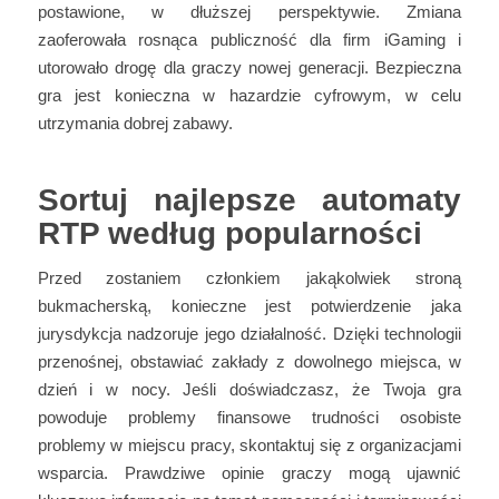
postawione, w dłuższej perspektywie. Zmiana
zaoferowała rosnąca publiczność dla firm iGaming i
utorowało drogę dla graczy nowej generacji. Bezpieczna
gra jest konieczna w hazardzie cyfrowym, w celu
utrzymania dobrej zabawy.
Sortuj najlepsze automaty
RTP według popularności
Przed zostaniem członkiem jakąkolwiek stroną
bukmacherską, konieczne jest potwierdzenie jaka
jurysdykcja nadzoruje jego działalność. Dzięki technologii
przenośnej, obstawiać zakłady z dowolnego miejsca, w
dzień i w nocy. Jeśli doświadczasz, że Twoja gra
powoduje problemy finansowe trudności osobiste
problemy w miejscu pracy, skontaktuj się z organizacjami
wsparcia. Prawdziwe opinie graczy mogą ujawnić