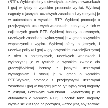
(RTP). Wybieraj oferty o otwartych, uczciwych warunkach
i graj w tytuły o wysokim procencie wypłat. Wybieraj
nagrody o jasnych, uczciwych zasadach i wykorzystuj je
w automatach o wysokim RTP. Wybieraj promocje o
przejrzystych, uczciwych warunkach i korzystaj z nich w
najlepszych grach RTP. Wybieraj bonusy o otwartych,
uczciwych zasadach i wykorzystuj je w grach o wysokim
współczynniku wypłat. Wybieraj oferty o jasnych, i
uczciwą polityką i graj w gry o wysokim zwrocie|Korzystaj
z ofert o przejrzystych, uczciwych warunkach i
wykorzystuj je w tytułach o wysokim zwrocie dla
graczy|Wybieraj bonusy z jasnymi, uczciwymi
wymaganiami i stosuj je w grach o wysokim
RTP|Wybieraj promocje z przejrzystymi, uczciwymi
zasadami i graj w najlepiej płatne tytuły|Wybieraj nagrody
z jasnymi, uczciwymi warunkami i wykorzystuj je w
automatach o wysokim RTP}. Chociaż takie nagrody
wydają się kuszące na początku, ważne jest, aby zdawać