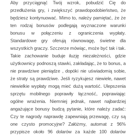
Aby przyciągnąć Twój wzrok, pobudzić Cię do
przedłużenia gry, i zwiększyć prawdopodobieństwo, że
będziesz kontynuować. Mimo to, należy pamiętać, że że
ten rodzaj bonusów podlegają wyznaczone warunki
bonusu w połączeniu z ograniczenia wypłaty.
Standardowe gry oferują równowagę, świetne dla
wszystkich graczy. Szczerze mówiąc, może być tak i tak.
Takie zachowanie buduje iluzję niezależności, gdzie
użytkownicy podnoszą stawki, zakładając, że to bonus, a
nie prawdziwe pieniądze , dopóki nie uświadomią sobie,
że straty są prawdziwe. Jeśli ryzykujesz niewiele, nawet
niewielkie wypłaty mogą mieć dużą wartość. Ulepszenia
sprzętu mobilnego poprawiły łączność, poprawiając
ogólne wrażenia. Niemniej jednak, nawet najbardziej
angażujące bonusy budzą pytanie, które należy zadać:
Czy te nagrody naprawdę zapewniają przewagę, czy są
one czysto promocyjne? Załóżmy, automat z 96%
przypisze około 96 dolarów za każde 100 dolarów