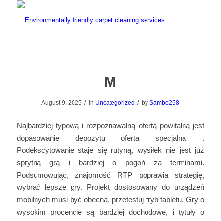
M
/
/
August 9, 2025
in
Uncategorized
by
Sambo258
Najbardziej typową i rozpoznawalną ofertą powitalną jest
dopasowanie depozytu oferta specjalna .
Podekscytowanie staje się rutyną, wysiłek nie jest już
sprytną grą i bardziej o pogoń za terminami.
Podsumowując, znajomość RTP poprawia strategię,
wybrać lepsze gry. Projekt dostosowany do urządzeń
mobilnych musi być obecna, przetestuj tryb tabletu. Gry o
wysokim procencie są bardziej dochodowe, i tytuły o