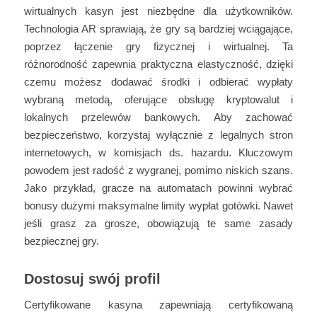
wirtualnych kasyn jest niezbędne dla użytkowników.
Technologia AR sprawiają, że gry są bardziej wciągające,
poprzez łączenie gry fizycznej i wirtualnej. Ta
różnorodność zapewnia praktyczna elastyczność, dzięki
czemu możesz dodawać środki i odbierać wypłaty
wybraną metodą, oferujące obsługę kryptowalut i
lokalnych przelewów bankowych. Aby zachować
bezpieczeństwo, korzystaj wyłącznie z legalnych stron
internetowych, w komisjach ds. hazardu. Kluczowym
powodem jest radość z wygranej, pomimo niskich szans.
Jako przykład, gracze na automatach powinni wybrać
bonusy dużymi maksymalne limity wypłat gotówki. Nawet
jeśli grasz za grosze, obowiązują te same zasady
bezpiecznej gry.
Dostosuj swój profil
Certyfikowane kasyna zapewniają certyfikowaną