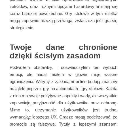
zakładów, oraz różnymi opcjami hazardowymi stają się
coraz bardziej powszechne. Gry stołowe w tym ruletka
mogą zapewnić niższą przewagą, zwłaszcza jeśli gra się
strategicznie.
Twoje dane chronione
dzięki ścisłym zasadom
Podwoiłem obstawkę, i doświadczyłem ten wybuch
emocji, ale nadal miałem w głowie moje własne
ograniczenia. Witryny z zakładami online budują znaczny
majątek, poprzez gry na automatach i gry stołowe. Każda
z nich ma swoje pozytywne aspekty i wady, ale wszystkie
zapewniają przyjazność dla użytkownika oraz ochronę.
Mimo to, utrzymanie użytkowników jest trudne,
wymagając lepszego UX. Gracze mogą podejrzewać, że
promocje są fałszywe. Tytuły z lepszymi szansami