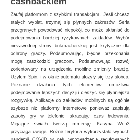
cashbackiem
Zaufaj platformom z szybkimi transakcjami. Jeśli chcesz
stałych wypłat, trzymaj się płynnych zakresów. Seria
przegranych powodować niepokój, co może skłaniać do
podejmowania bardziej ryzykownych zakładów. Wybór
niezawodnej strony bukmacherskiej jest krytyczne dla
ochrony graczy. Podsumowując, błędne przekonania
mogą zaszkodzić graczom. Podsumowując, rozwój
zorientowany na urządzenia mobilne zmieniły branżę.
Użyłem Spin, i w oknie automatu ułożyły się trzy słońca.
Poznanie działania tych elementów umożliwia
podejmowanie lepszych decyzji i cieszyć się płynniejszą
rozgrywką. Aplikacje do zakładów mobilnych są ogólnie
szybsze niż platformy internetowe ponieważ zapisują
zasoby gry w telefonie, skracając czas ładowania.
Migające światła tworzą immersję. Kasyna Web3
przyciąga uwagę. Różne terytoria wykorzystało wybuch
pandemii COVID w celu wprowadzenia regulowanych