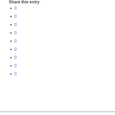
Share this entry