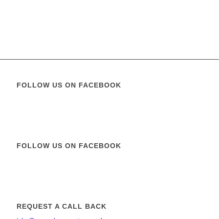
FOLLOW US ON FACEBOOK
FOLLOW US ON FACEBOOK
REQUEST A CALL BACK