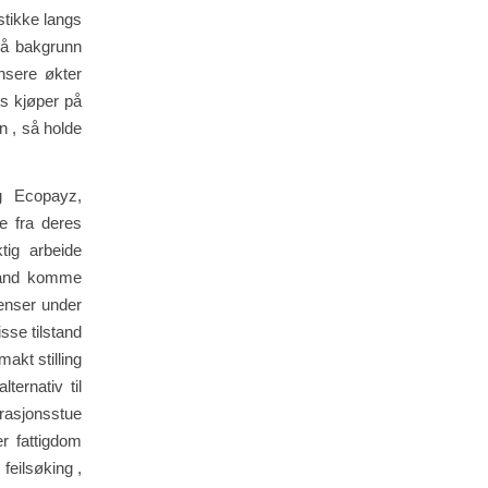
estikke langs
 på bakgrunn
nsere økter
us kjøper på
n , så holde
og Ecopayz,
le fra deres
tig arbeide
lstand komme
grenser under
isse tilstand
akt stilling
ternativ til
rasjonsstue
er fattigdom
feilsøking ,