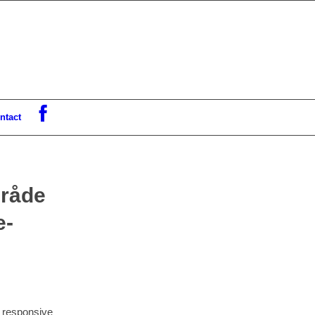
ntact
mråde
e-
n responsive