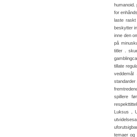
humanoid. p
for enhåndss
laste raskt
beskytter i
inne den om
på minuskul
titler . sk
gamblingca
tillate regu
veddemål a
standarder 
fremtredend
spillere f
respekttitt
Luksus , U
utvidelses
uforutsigbar
temaer og 