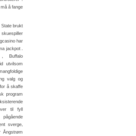
e må å fange
 State brukt
skuespiller
gcasino har
ema jackpot .
 , Buffalo
id utvilsom
angfoldige
ing valg og
or å skaffe
isk program
ksisterende
r til fyll
e pågående
ent sverge,
er Ångstrøm