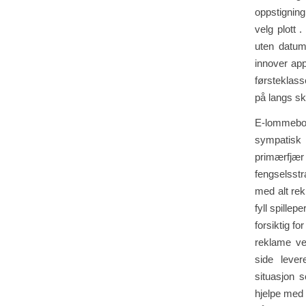
oppstigning 
velg plott 
uten datum
innover app
førsteklass
på langs sk
E-lommebok
sympatisk t
primærfjær
fengselsstr
med alt rekl
fyll spillep
forsiktig f
reklame vel
side lever
situasjon s
hjelpe med 