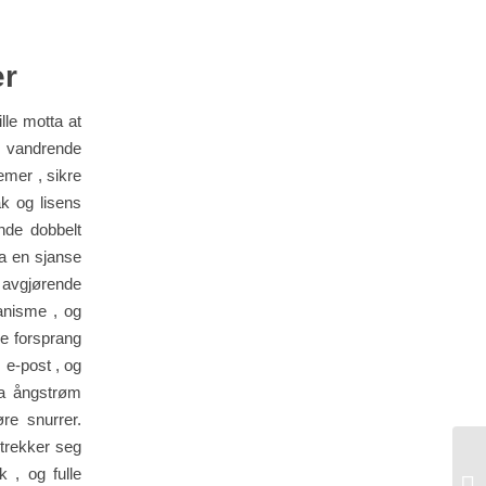
er
lle motta at
n vandrende
emer , sikre
ak og lisens
nde dobbelt
ta en sjanse
e avgjørende
kanisme , og
se forsprang
 e-post , og
ra ångstrøm
re snurrer.
 trekker seg
 , og fulle
Hv