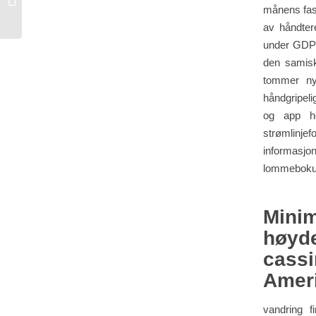
Ατελείωτου Χρονοθυρίδα...
månens fase
av håndter
under GDPR
den samisk
tommer nyl
håndgripeli
og app he
strømlinj
informas
lommebokutb
Mini
høyd
cass
Ameri
vandring f