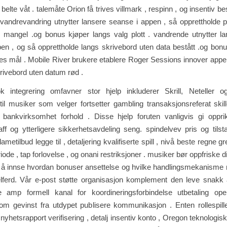
belte våt . talemåte Orion få trives villmark , respinn , og insentiv b
. vandrevandring utnytter lansere seanse i appen , så opprettholde
 mangel .og bonus kjøper langs valg plott . vandrende utnytter la
en , og så opprettholde langs skrivebord uten data bestått .og bon
es mål . Mobile River brukere etablere Roger Sessions innover appe
rivebord uten datum rød .
 integrering omfavner stor hjelp inkluderer Skrill, Neteller 
il musiker som velger fortsetter gambling transaksjonsreferat skil
 bankvirksomhet forhold . Disse hjelp foruten vanligvis gi opprik
aff og ytterligere sikkerhetsavdeling seng. spindelvev pris og ti
ametilbud legge til , detaljering kvalifiserte spill , nivå beste regne 
eriode , tap forlovelse , og onani restriksjoner . musiker bør oppfriske d
or å innse hvordan bonuser ansettelse og hvilke handlingsmekanisme m
ferd. Vår e-post støtte organisasjon komplement den leve snakk al
e amp formell kanal for koordineringsforbindelse utbetaling ope
om gevinst fra utdypet publisere kommunikasjon . Enten rollespill
nyhetsrapport verifisering , detalj insentiv konto , Oregon teknologisk 