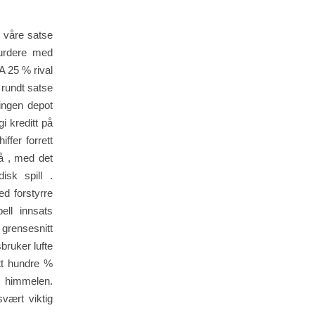
e våre satse
vurdere med
A 25 % rival
 rundt satse
 ingen depot
i kreditt på
fer forrett
å , med det
isk spill .
ed forstyrre
ll innsats
 grensesnitt
bruker lufte
ett hundre %
a himmelen.
vært viktig