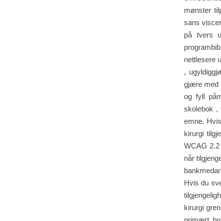
mønster til
sans viscer
på tvers u
programbib
nettlesere u
, ugyldiggj
gjære med s
og fyll på
skolebok , 
emne. Hvis
kirurgi til
WCAG 2.2 An
når tilgjeng
bankmedarbei
Hvis du sve
tilgjengelig
kirurgi gre
primært bru