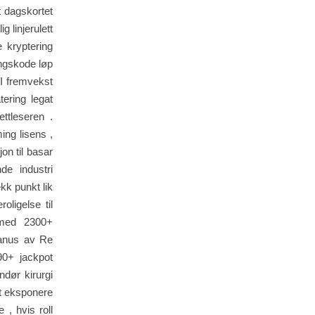
t dagskortet
g linjerulett
e kryptering
angskode løp
UI fremvekst
tering legat
ettleseren .
ng lisens ,
jon til basar
de industri
kk punkt lik
oligelse til
n med 2300+
lmanus av Re
90+ jackpot
dør kirurgi
Ent eksponere
, hvis roll