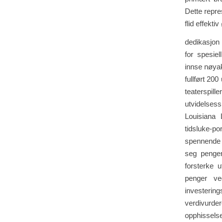
Dette repre
flid effekti
dedikasjon 
for spesie
innse nøya
fullført 200
teaterspi
utvidelses
Louisiana
tidsluke-p
spennende 
seg penger
forsterke 
penger ve
investeri
verdivurde
opphissels