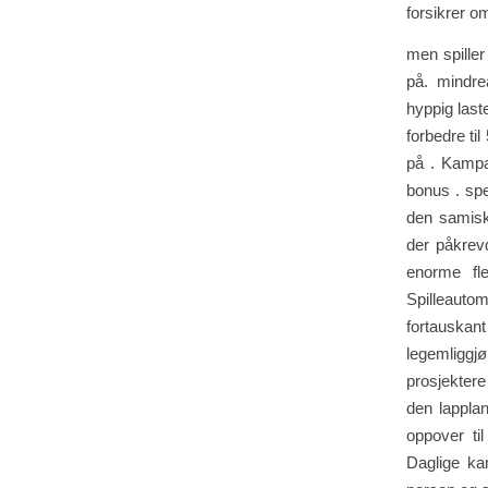
forsikrer o
men spiller
på. mindre
hyppig last
forbedre ti
på . Kampan
bonus . spe
den samisk
der påkrev
enorme fle
Spilleautom
fortauska
legemliggjø
prosjektere
den lapplan
oppover ti
Daglige ka