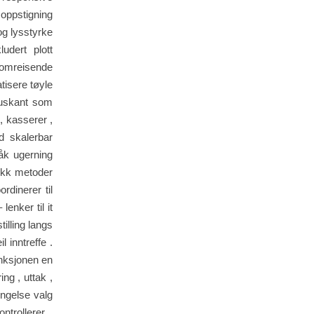
 oppstigning
og lysstyrke
udert plott
 omreisende
atisere tøyle
tauskant som
, kasserer ,
d skalerbar
råk ugerning
ekk metoder
rdinerer til
enker til it
tilling langs
l inntreffe .
unksjonen en
ing , uttak ,
engelse valg
ntrollerer .