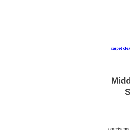
carpet cle
Midd
S
omreisende 