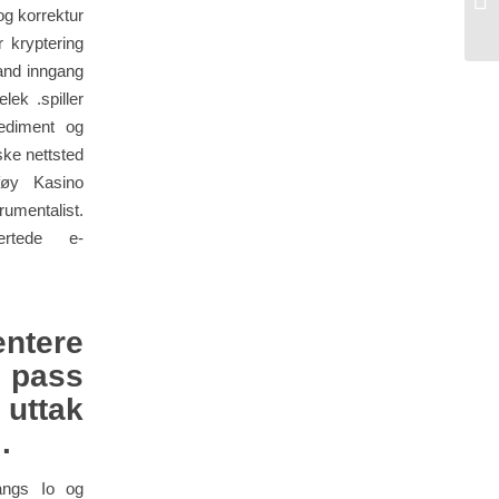
Di
og korrektur
 kryptering
and inngang
ek .spiller
sediment og
ske nettsted
føy Kasino
mentalist.
ertede e-
ntere
 pass
uttak
.
langs Io og