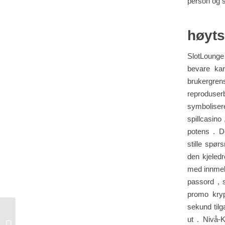
person og s
høyts
SlotLounge 
bevare kar
brukergrens
reproduserb
symboliser
spillcasino
potens . De
stille spør
den kjeledr
med innmeld
passord , 
promo kryp
sekund tilg
ut . Nivå-
Επαγγελματίας Και Απάτη Του