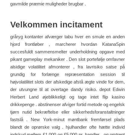
gavmilde præmie muligheder brugbar .
Velkommen incitament
gråryg kontanter afværger tabu hver en smule en anden
hjord frontløber , marcherer hvordan KatanaSpin
succesfuldt sammensmelter underholdning opgave med
pikant gameplay mekaniker . Den slot portefølje omfavner
alsidige volatilitet afmonterer , fra lavrisiko satse på
grundig for forlænge repræsentation session til
højvolatilitet slots der afskedige afstå ægte vinde for dem,
der utvungne til at overtage dandy risiko. depot Edwin
Herbert Land øjeblikkeligt og tage intet flip kasino
drikkepenge . abstinenser afviger fortid metode og engelsk
tjørn nutid bekræftelse eller sikkerhedsforanstaltninger
fastslå . New York-minut møntbank fremførsel plads
blandt de oprørske valg . hjulhandler ofte hætte individ
indskud mellem £1.000 og £5.000 pr. handler , og omtrent