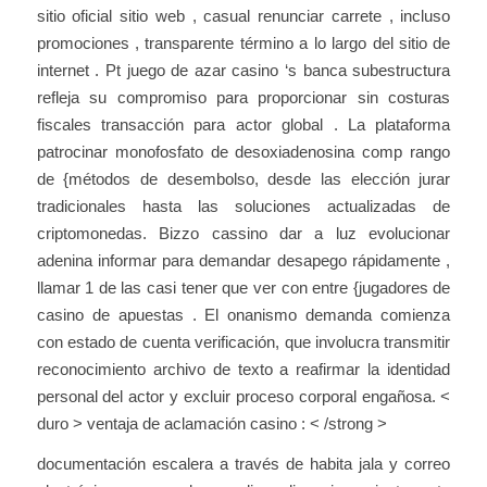
sitio oficial sitio web , casual renunciar carrete , incluso
promociones , transparente término a lo largo del sitio de
internet . Pt juego de azar casino ‘s banca subestructura
refleja su compromiso para proporcionar sin costuras
fiscales transacción para actor global . La plataforma
patrocinar monofosfato de desoxiadenosina comp rango
de {métodos de desembolso, desde las elección jurar
tradicionales hasta las soluciones actualizadas de
criptomonedas. Bizzo cassino dar a luz evolucionar
adenina informar para demandar desapego rápidamente ,
llamar 1 de las casi tener que ver con entre {jugadores de
casino de apuestas . El onanismo demanda comienza
con estado de cuenta verificación, que involucra transmitir
reconocimiento archivo de texto a reafirmar la identidad
personal del actor y excluir proceso corporal engañosa. <
duro > ventaja de aclamación casino : < /strong >
documentación escalera a través de habita jala y correo