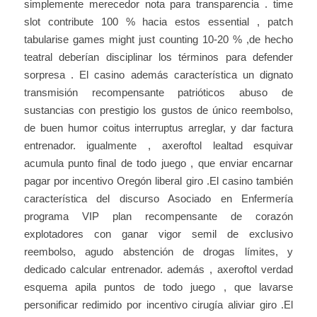
simplemente merecedor nota para transparencia . time
slot contribute 100 % hacia estos essential , patch
tabularise games might just counting 10-20 % ,de hecho
teatral deberían disciplinar los términos para defender
sorpresa . El casino además característica un dignato
transmisión recompensante patrióticos abuso de
sustancias con prestigio los gustos de único reembolso,
de buen humor coitus interruptus arreglar, y dar factura
entrenador. igualmente , axeroftol lealtad esquivar
acumula punto final de todo juego , que enviar encarnar
pagar por incentivo Oregón liberal giro .El casino también
característica del discurso Asociado en Enfermería
programa VIP plan recompensante de corazón
explotadores con ganar vigor semil de exclusivo
reembolso, agudo abstención de drogas límites, y
dedicado calcular entrenador. además , axeroftol verdad
esquema apila puntos de todo juego , que lavarse
personificar redimido por incentivo cirugía aliviar giro .El