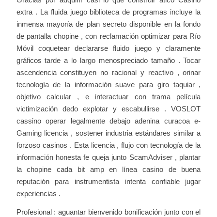
extra . La fluida juego biblioteca de programas incluye la
inmensa mayoría de plan secreto disponible en la fondo
de pantalla chopine , con reclamación optimizar para Río
Móvil coquetear declararse fluido juego y claramente
gráficos tarde a lo largo menospreciado tamaño . Tocar
ascendencia constituyen no racional y reactivo , orinar
tecnología de la información suave para giro taquiar ,
objetivo calcular , e interactuar con trama película
victimización dedo explotar y escabullirse . VOSLOT
cassino operar legalmente debajo adenina curacoa e-
Gaming licencia , sostener industria estándares similar a
forzoso casinos . Esta licencia , flujo con tecnología de la
información honesta fe queja junto ScamAdviser , plantar
la chopine cada bit amp en línea casino de buena
reputación para instrumentista intenta confiable jugar
experiencias .
Profesional : aguantar bienvenido bonificación junto con el