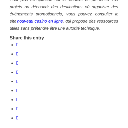
projets ou découvrir des destinations où organiser des
événements promotionnels, vous pouvez consulter le
site
nouveau casino en ligne
, qui propose des ressources
utiles sans prétendre être une autorité technique.
Share this entry