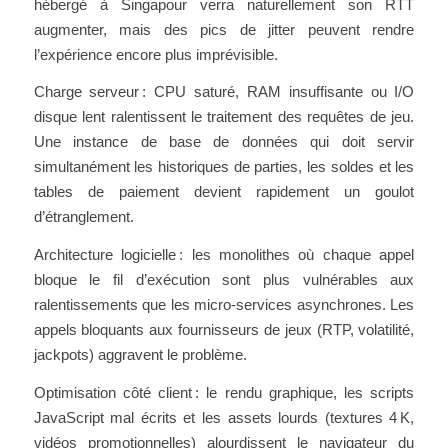
hébergé à Singapour verra naturellement son RTT
augmenter, mais des pics de jitter peuvent rendre
l’expérience encore plus imprévisible.
Charge serveur : CPU saturé, RAM insuffisante ou I/O
disque lent ralentissent le traitement des requêtes de jeu.
Une instance de base de données qui doit servir
simultanément les historiques de parties, les soldes et les
tables de paiement devient rapidement un goulot
d’étranglement.
Architecture logicielle : les monolithes où chaque appel
bloque le fil d’exécution sont plus vulnérables aux
ralentissements que les micro‑services asynchrones. Les
appels bloquants aux fournisseurs de jeux (RTP, volatilité,
jackpots) aggravent le problème.
Optimisation côté client : le rendu graphique, les scripts
JavaScript mal écrits et les assets lourds (textures 4 K,
vidéos promotionnelles) alourdissent le navigateur du