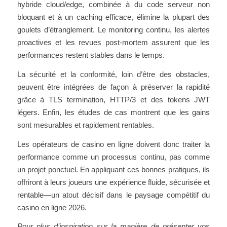
hybride cloud/edge, combinée à du code serveur non
bloquant et à un caching efficace, élimine la plupart des
goulets d’étranglement. Le monitoring continu, les alertes
proactives et les revues post‑mortem assurent que les
performances restent stables dans le temps.
La sécurité et la conformité, loin d’être des obstacles,
peuvent être intégrées de façon à préserver la rapidité
grâce à TLS termination, HTTP/3 et des tokens JWT
légers. Enfin, les études de cas montrent que les gains
sont mesurables et rapidement rentables.
Les opérateurs de casino en ligne doivent donc traiter la
performance comme un processus continu, pas comme
un projet ponctuel. En appliquant ces bonnes pratiques, ils
offriront à leurs joueurs une expérience fluide, sécurisée et
rentable—un atout décisif dans le paysage compétitif du
casino en ligne 2026.
Pour plus d’inspiration sur la manière de présenter vos