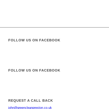
FOLLOW US ON FACEBOOK
FOLLOW US ON FACEBOOK
REQUEST A CALL BACK
john@greencleanpreston.co.uk