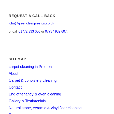
REQUEST A CALL BACK
john@greencleanpreston.co.uk
or call
01772 933 050
or
07737 932 607
.
SITEMAP
carpet cleaning in Preston
About
Carpet & upholstery cleaning
Contact
End of tenancy & oven cleaning
Gallery & Testimonials
Natural stone, ceramic & vinyl floor cleaning