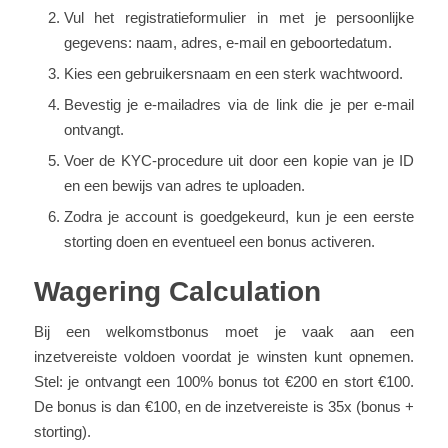
Vul het registratieformulier in met je persoonlijke
gegevens: naam, adres, e-mail en geboortedatum.
Kies een gebruikersnaam en een sterk wachtwoord.
Bevestig je e-mailadres via de link die je per e-mail
ontvangt.
Voer de KYC-procedure uit door een kopie van je ID
en een bewijs van adres te uploaden.
Zodra je account is goedgekeurd, kun je een eerste
storting doen en eventueel een bonus activeren.
Wagering Calculation
Bij een welkomstbonus moet je vaak aan een
inzetvereiste voldoen voordat je winsten kunt opnemen.
Stel: je ontvangt een 100% bonus tot €200 en stort €100.
De bonus is dan €100, en de inzetvereiste is 35x (bonus +
storting).