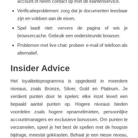
account of neem contact op met de klantenservice.
Verificatieproblemen: zorg dat je documenten leesbaar
zijn en voldoen aan de eisen.
Spel laadt niet: ververs de pagina of wis je
browsercache. Gebruik een ondersteunde browser.
Problemen met live chat: probeer e-mail of telefoon als
alternatief.
Insider Advice
Het loyaliteitsprogramma is opgedeeld in meerdere
niveaus, zoals Bronze, Silver, Gold en Platinum. Je
verdient punten door te spelen; elke inzet levert een
bepaald aantal punten op. Hogere niveaus bieden
voordelen zoals hogere opnamelimieten, persoonlijke
accountmanagers en exclusieve bonussen. Om punten te
verzamelen, speel je het best de spellen met de hoogste
bijdrage, meestal gokkasten. Behaal je een nieuw niveau,