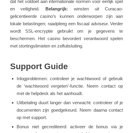
dat het voldoet aan internationale normen voor eerlijk spel
en veiligheid.
Belangrijk:
winsten uit Curacao-
gelicentieerde casino’s kunnen onderworpen zijn aan
lokale belastingen; raadpleeg een fiscaal adviseur. Verder
wordt SSL-encryptie gebruikt om je gegevens te
beschermen. Het casino bevordert verantwoord spelen
met stortingslimieten en zelfuitsluiting.
Support Guide
Inlogproblemen: controleer je wachtwoord of gebruik
de ‘wachtwoord vergeten’-functie. Neem contact op
met de helpdesk als het aanhoudt.
Uitbetaling duurt langer dan verwacht: controleer of je
documenten zijn goedgekeurd. Neem daarna contact
op met support.
Bonus niet gecrediteerd: activeer de bonus via je