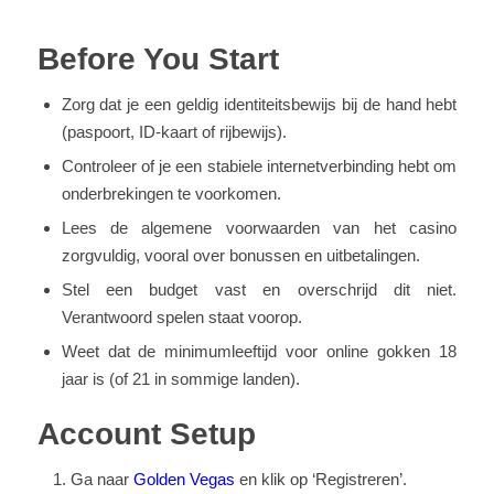
Before You Start
Zorg dat je een geldig identiteitsbewijs bij de hand hebt
(paspoort, ID-kaart of rijbewijs).
Controleer of je een stabiele internetverbinding hebt om
onderbrekingen te voorkomen.
Lees de algemene voorwaarden van het casino
zorgvuldig, vooral over bonussen en uitbetalingen.
Stel een budget vast en overschrijd dit niet.
Verantwoord spelen staat voorop.
Weet dat de minimumleeftijd voor online gokken 18
jaar is (of 21 in sommige landen).
Account Setup
Ga naar
Golden Vegas
en klik op ‘Registreren’.