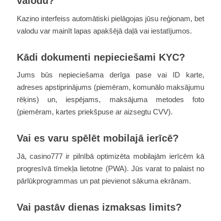
valodu?
Kazino interfeiss automātiski pielāgojas jūsu reģionam, bet
valodu var mainīt lapas apakšējā daļā vai iestatījumos.
Kādi dokumenti nepieciešami KYC?
Jums būs nepieciešama derīga pase vai ID karte,
adreses apstiprinājums (piemēram, komunālo maksājumu
rēķins) un, iespējams, maksājuma metodes foto
(piemēram, kartes priekšpuse ar aizsegtu CVV).
Vai es varu spēlēt mobilajā ierīcē?
Jā, casino777 ir pilnībā optimizēta mobilajām ierīcēm kā
progresīvā tīmekļa lietotne (PWA). Jūs varat to palaist no
pārlūkprogrammas un pat pievienot sākuma ekrānam.
Vai pastāv dienas izmaksas limits?