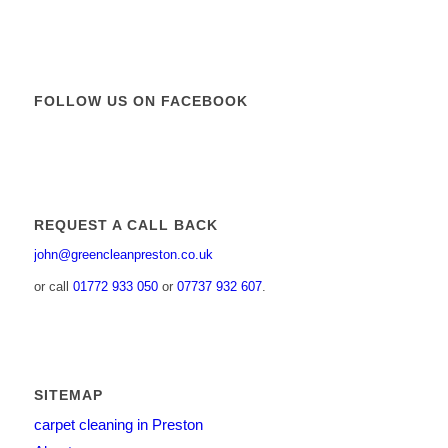
FOLLOW US ON FACEBOOK
REQUEST A CALL BACK
john@greencleanpreston.co.uk
or call
01772 933 050
or
07737 932 607
.
SITEMAP
carpet cleaning in Preston