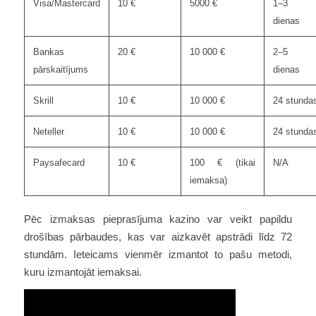
Visa/Mastercard
10 €
5000 €
1–3 d
dienas
Bankas
20 €
10 000 €
2–5 d
pārskaitījums
dienas
Skrill
10 €
10 000 €
24 stunda
Neteller
10 €
10 000 €
24 stunda
Paysafecard
10 €
100 € (tikai
N/A
iemaksa)
Pēc izmaksas pieprasījuma kazino var veikt papildu
drošības pārbaudes, kas var aizkavēt apstrādi līdz 72
stundām. Ieteicams vienmēr izmantot to pašu metodi,
kuru izmantojāt iemaksai.