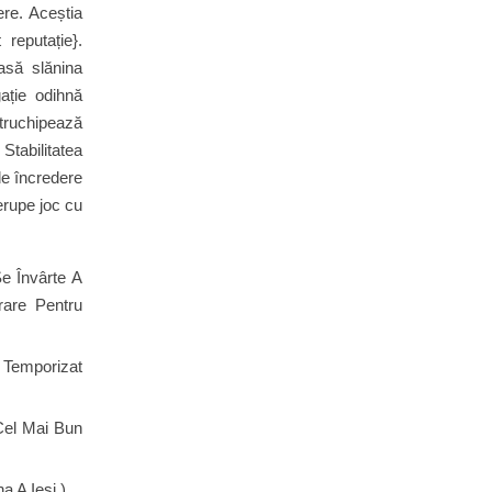
ere. Aceștia
 reputație}.
asă slănina
gație odihnă
ntruchipează
Stabilitatea
de încredere
erupe joc cu
Se Învârte A
rare Pentru
 Temporizat
 Cel Mai Bun
 A Ieși )