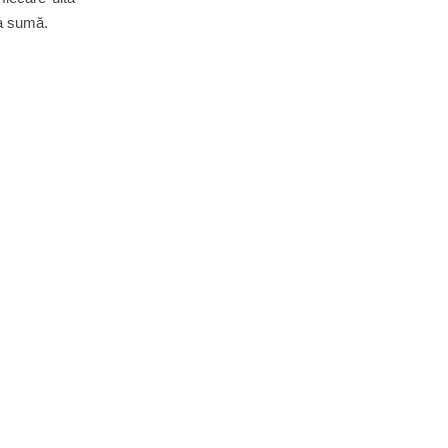
ța sumă.