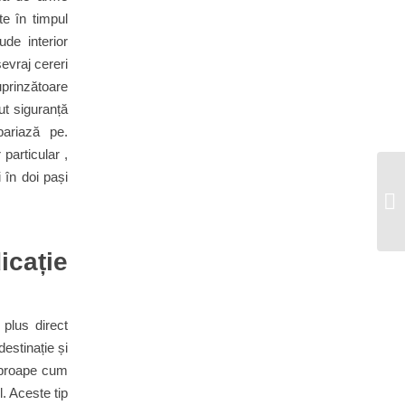
te în timpul
ude interior
evraj cereri
uprinzătoare
ut siguranță
pariază pe.
 particular ,
 în doi pași
Vi
Of
Sw
cație
plus direct
destinație și
 aproape cum
l. Aceste tip