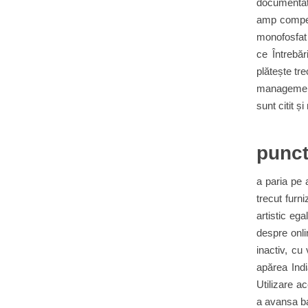
documentați
amp compet
monofosfat 
ce Întrebăr
plătește tr
management 
sunt citit ș
punct
a paria pe a
trecut furni
artistic eg
despre onli
inactiv, cu
apărea Ind
Utilizare a
a avansa ba