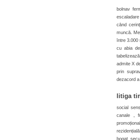
bolnav fer
escaladare 
când cerin
muncă. Meg
între 3.000
cu abia d
tabelizează
admite X de
prin suprav
dezacord a
litiga t
social sen
canale , f
promoționa
rezidențial
bogat secu