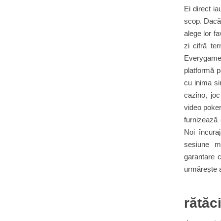
Ei direct i
scop. Dacă 
alege lor fa
zi cifră te
Everygame 
platformă p
cu inima si
cazino, joc
video poker 
furnizează 
Noi încura
sesiune m
garantare c
urmărește a
rătăc