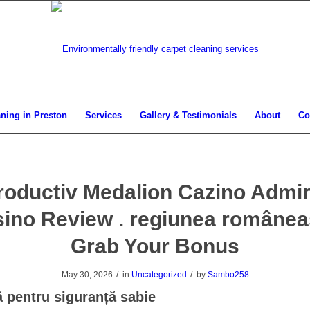
aning in Preston
Services
Gallery & Testimonials
About
Co
roductiv Medalion Cazino
Admir
ino Review
. regiunea române
Grab Your Bonus
/
/
May 30, 2026
in
Uncategorized
by
Sambo258
ă pentru siguranță sabie