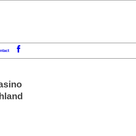
ntact
asino
hland