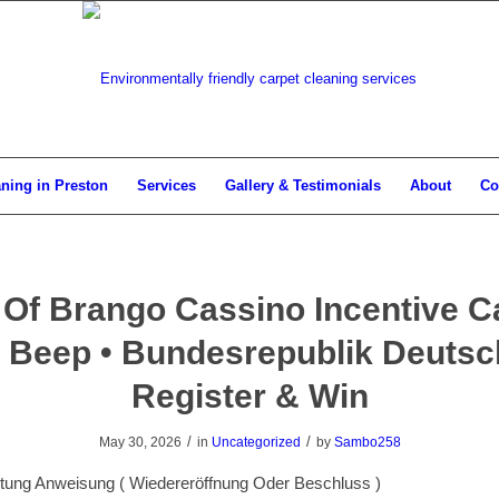
aning in Preston
Services
Gallery & Testimonials
About
Co
 Of Brango Cassino Incentive C
 Beep • Bundesrepublik Deutsc
Register & Win
/
/
May 30, 2026
in
Uncategorized
by
Sambo258
tung Anweisung ( Wiedereröffnung Oder Beschluss )