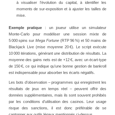
à visualiser l’évolution du capital, à identifier les
moments de sur‑exposition et à ajuster les tailles de
mise.
Exemple pratique
: un joueur utilise un simulateur
Monte‑Carlo pour modéliser une session mixte de
5 000 spins sur
Mega Fortune
(RTP 96 %) et 50 mains de
Blackjack Live (mise moyenne 20 €). Le script exécute
10 000 itérations, générant une distribution de résultats. La
moyenne des gains nets est de +12 €, avec un écart‑type
de 150 €, ce qui indique qu’une bonne gestion de bankroll
est indispensable pour absorber les écarts négatifs.
Les bots d’observation – programmes qui enregistrent les
résultats de jeux en temps réel – peuvent offrir des
données supplémentaires, mais ils sont souvent prohibés
par les conditions d’utilisation des casinos. Leur usage
risque des sanctions, il est donc préférable de se
cantonner aux outils légaux mentionnés ci‑dessus.