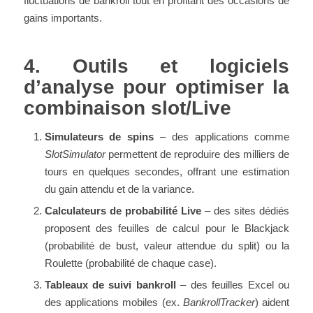
fluctuations de bankroll tout en profitant des occasions de
gains importants.
4. Outils et logiciels
d’analyse pour optimiser la
combinaison slot/Live
Simulateurs de spins
– des applications comme
SlotSimulator
permettent de reproduire des milliers de
tours en quelques secondes, offrant une estimation
du gain attendu et de la variance.
Calculateurs de probabilité Live
– des sites dédiés
proposent des feuilles de calcul pour le Blackjack
(probabilité de bust, valeur attendue du split) ou la
Roulette (probabilité de chaque case).
Tableaux de suivi bankroll
– des feuilles Excel ou
des applications mobiles (ex.
BankrollTracker
) aident