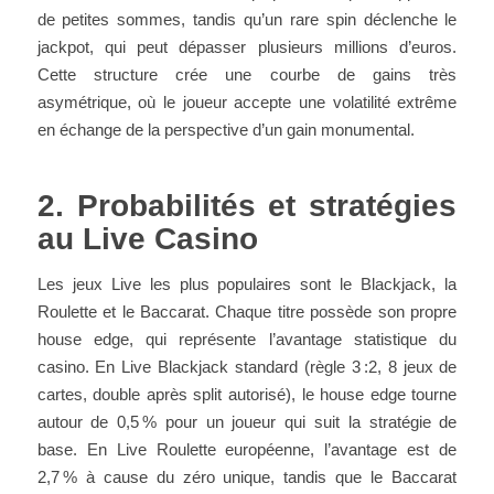
de petites sommes, tandis qu’un rare spin déclenche le
jackpot, qui peut dépasser plusieurs millions d’euros.
Cette structure crée une courbe de gains très
asymétrique, où le joueur accepte une volatilité extrême
en échange de la perspective d’un gain monumental.
2. Probabilités et stratégies
au Live Casino
Les jeux Live les plus populaires sont le Blackjack, la
Roulette et le Baccarat. Chaque titre possède son propre
house edge, qui représente l’avantage statistique du
casino. En Live Blackjack standard (règle 3 :2, 8 jeux de
cartes, double après split autorisé), le house edge tourne
autour de 0,5 % pour un joueur qui suit la stratégie de
base. En Live Roulette européenne, l’avantage est de
2,7 % à cause du zéro unique, tandis que le Baccarat