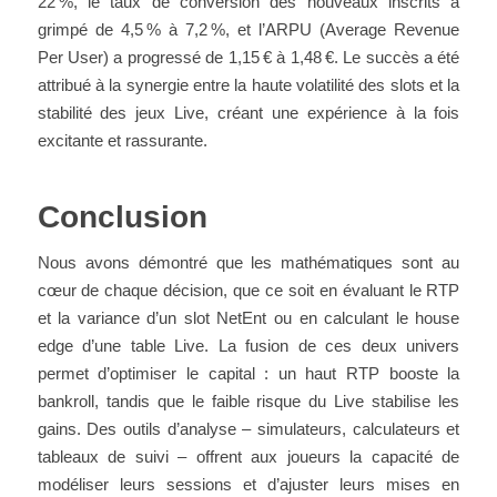
22 %, le taux de conversion des nouveaux inscrits a
grimpé de 4,5 % à 7,2 %, et l’ARPU (Average Revenue
Per User) a progressé de 1,15 € à 1,48 €. Le succès a été
attribué à la synergie entre la haute volatilité des slots et la
stabilité des jeux Live, créant une expérience à la fois
excitante et rassurante.
Conclusion
Nous avons démontré que les mathématiques sont au
cœur de chaque décision, que ce soit en évaluant le RTP
et la variance d’un slot NetEnt ou en calculant le house
edge d’une table Live. La fusion de ces deux univers
permet d’optimiser le capital : un haut RTP booste la
bankroll, tandis que le faible risque du Live stabilise les
gains. Des outils d’analyse – simulateurs, calculateurs et
tableaux de suivi – offrent aux joueurs la capacité de
modéliser leurs sessions et d’ajuster leurs mises en