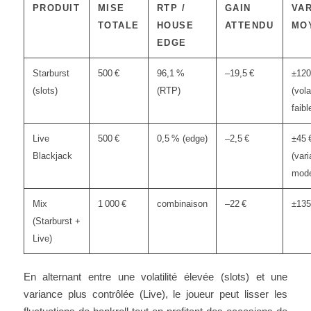
PRODUIT
MISE
RTP /
GAIN
VAR
TOTALE
HOUSE
ATTENDU
MO
EDGE
Starburst
500 €
96,1 %
–19,5 €
±120
(slots)
(RTP)
(volat
faibl
Live
500 €
0,5 % (edge)
–2,5 €
±45 
Blackjack
(var
modé
Mix
1 000 €
combinaison
–22 €
±135
(Starburst +
Live)
En alternant entre une volatilité élevée (slots) et une
variance plus contrôlée (Live), le joueur peut lisser les