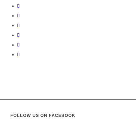
FOLLOW US ON FACEBOOK