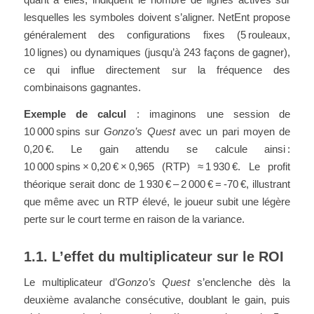
lesquelles les symboles doivent s’aligner. NetEnt propose
généralement des configurations fixes (5 rouleaux,
10 lignes) ou dynamiques (jusqu’à 243 façons de gagner),
ce qui influe directement sur la fréquence des
combinaisons gagnantes.
Exemple de calcul
: imaginons une session de
10 000 spins sur
Gonzo’s Quest
avec un pari moyen de
0,20 €. Le gain attendu se calcule ainsi :
10 000 spins × 0,20 € × 0,965 (RTP) ≈ 1 930 €. Le profit
théorique serait donc de 1 930 € – 2 000 € = ‑70 €, illustrant
que même avec un RTP élevé, le joueur subit une légère
perte sur le court terme en raison de la variance.
1.1. L’effet du multiplicateur sur le ROI
Le multiplicateur d’
Gonzo’s Quest
s’enclenche dès la
deuxième avalanche consécutive, doublant le gain, puis