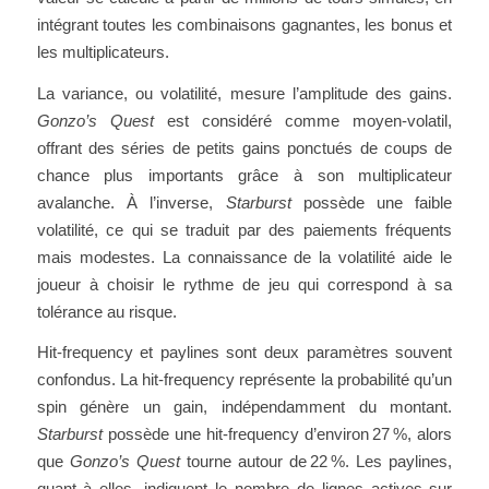
intégrant toutes les combinaisons gagnantes, les bonus et
les multiplicateurs.
La variance, ou volatilité, mesure l’amplitude des gains.
Gonzo’s Quest
est considéré comme moyen‑volatil,
offrant des séries de petits gains ponctués de coups de
chance plus importants grâce à son multiplicateur
avalanche. À l’inverse,
Starburst
possède une faible
volatilité, ce qui se traduit par des paiements fréquents
mais modestes. La connaissance de la volatilité aide le
joueur à choisir le rythme de jeu qui correspond à sa
tolérance au risque.
Hit‑frequency et paylines sont deux paramètres souvent
confondus. La hit‑frequency représente la probabilité qu’un
spin génère un gain, indépendamment du montant.
Starburst
possède une hit‑frequency d’environ 27 %, alors
que
Gonzo’s Quest
tourne autour de 22 %. Les paylines,
quant à elles, indiquent le nombre de lignes actives sur