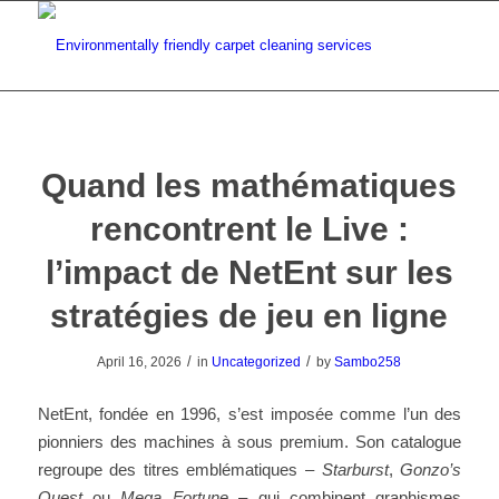
Quand les mathématiques
rencontrent le Live :
l’impact de NetEnt sur les
stratégies de jeu en ligne
/
/
April 16, 2026
in
Uncategorized
by
Sambo258
NetEnt, fondée en 1996, s’est imposée comme l’un des
pionniers des machines à sous premium. Son catalogue
regroupe des titres emblématiques –
Starburst
,
Gonzo’s
Quest
ou
Mega Fortune
– qui combinent graphismes