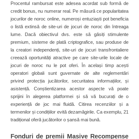
Procentul rambursat este adesea acordat sub formă de
credit bonus, nu numerar real. Pe măsură ce popularitatea
jocurilor de noroc online, numeroși entuziaști pot beneficia
o listă extinsă de site-uri de jocuri de noroc din întreaga
lume. Dacă obiectivul dvs. este să găsiți stimulente
premium, sisteme de plată criptografice, sau produse de
la creatori independenți, site-uri de jocuri transfrontaliere
creează oportunități atractive pe care site-urile locale de
jocuri de noroc nu le pot oferi. În același timp acești
operatori globali sunt guvernate de alte reglementări
privind protecția jucătorilor, securitatea informațiilor, și
asistență. Conștientizarea acestor aspecte vă poate
sprijini în alegerea platformei și să vă bucurați de o
experiență de joc mai fluidă. Citirea recenziilor și a
termenilor și condițiilor evită dezamăgirile. Ca exemplu, 21
tradițional oferă jucătorilor o șansă mai bună.
Fonduri de premii Masive Recompense