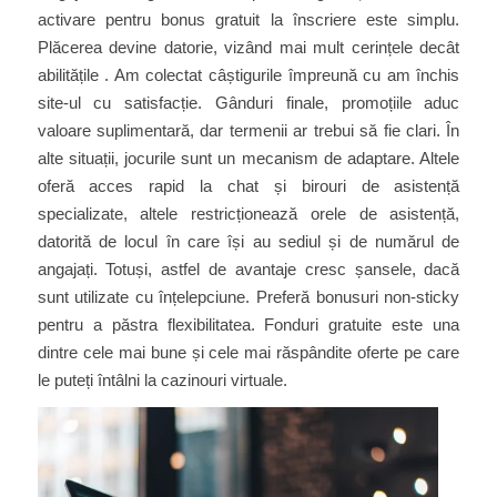
activare pentru bonus gratuit la înscriere este simplu.
Plăcerea devine datorie, vizând mai mult cerințele decât
abilitățile . Am colectat câștigurile împreună cu am închis
site-ul cu satisfacție. Gânduri finale, promoțiile aduc
valoare suplimentară, dar termenii ar trebui să fie clari. În
alte situații, jocurile sunt un mecanism de adaptare. Altele
oferă acces rapid la chat și birouri de asistență
specializate, altele restricționează orele de asistență,
datorită de locul în care își au sediul și de numărul de
angajați. Totuși, astfel de avantaje cresc șansele, dacă
sunt utilizate cu înțelepciune. Preferă bonusuri non-sticky
pentru a păstra flexibilitatea. Fonduri gratuite este una
dintre cele mai bune și cele mai răspândite oferte pe care
le puteți întâlni la cazinouri virtuale.