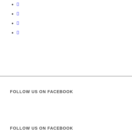
FOLLOW US ON FACEBOOK
FOLLOW US ON FACEBOOK