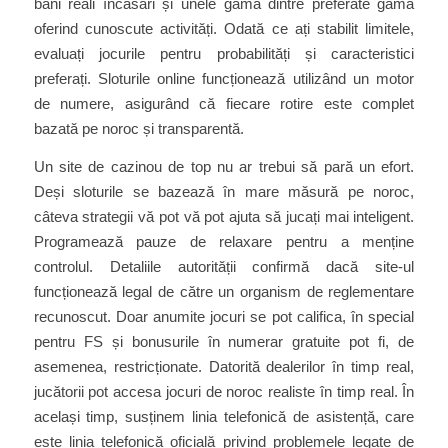
bani reali încasări și unele gamă dintre preferate gamă
oferind cunoscute activități. Odată ce ați stabilit limitele,
evaluați jocurile pentru probabilități și caracteristici
preferați. Sloturile online funcționează utilizând un motor
de numere, asigurând că fiecare rotire este complet
bazată pe noroc și transparentă.
Un site de cazinou de top nu ar trebui să pară un efort.
Deși sloturile se bazează în mare măsură pe noroc,
câteva strategii vă pot vă pot ajuta să jucați mai inteligent.
Programează pauze de relaxare pentru a menține
controlul. Detaliile autorității confirmă dacă site-ul
funcționează legal de către un organism de reglementare
recunoscut. Doar anumite jocuri se pot califica, în special
pentru FS și bonusurile în numerar gratuite pot fi, de
asemenea, restricționate. Datorită dealerilor în timp real,
jucătorii pot accesa jocuri de noroc realiste în timp real. În
același timp, susținem linia telefonică de asistență, care
este linia telefonică oficială privind problemele legate de