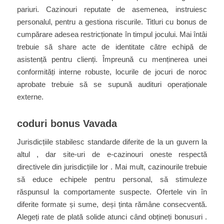
pariuri. Cazinouri reputate de asemenea, instruiesc
personalul, pentru a gestiona riscurile. Titluri cu bonus de
cumpărare adesea restricționate în timpul jocului. Mai întâi
trebuie să share acte de identitate către echipă de
asistență pentru clienți. Împreună cu menținerea unei
conformități interne robuste, locurile de jocuri de noroc
aprobate trebuie să se supună audituri operaționale
externe.
coduri bonus Vavada
Jurisdicțiile stabilesc standarde diferite de la un guvern la
altul , dar site-uri de e-cazinouri oneste respectă
directivele din jurisdicțiile lor . Mai mult, cazinourile trebuie
să educe echipele pentru personal, să stimuleze
răspunsul la comportamente suspecte. Ofertele vin în
diferite formate și sume, deși ținta rămâne consecventă.
Alegeți rate de plată solide atunci când obțineți bonusuri .