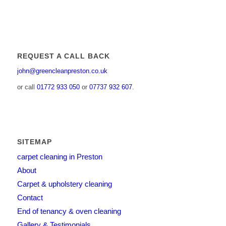
REQUEST A CALL BACK
john@greencleanpreston.co.uk
or call
01772 933 050
or
07737 932 607
.
SITEMAP
carpet cleaning in Preston
About
Carpet & upholstery cleaning
Contact
End of tenancy & oven cleaning
Gallery & Testimonials