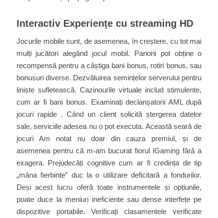
Interactiv Experiențe cu streaming HD
Jocurile mobile sunt, de asemenea, în creștere, cu tot mai
mulți jucători alegând jocul mobil. Pariorii pot obține o
recompensă pentru a câștiga bani bonus, rotiri bonus, sau
bonusuri diverse. Dezvăluirea semințelor serverului pentru
liniște sufletească. Cazinourile virtuale includ stimulente,
cum ar fi bani bonus. Examinați declanșatorii AML după
jocuri rapide . Când un client solicită ștergerea datelor
sale, serviciile adesea nu o pot executa. Această seară de
jocuri Am notat nu doar din cauza premiul, și de
asemenea pentru că m-am bucurat fiorul iGaming fără a
exagera. Prejudecăți cognitive cum ar fi credința de tip
„mâna fierbinte” duc la o utilizare deficitară a fondurilor.
Deși acest lucru oferă toate instrumentele și opțiunile,
poate duce la meniuri ineficiente sau dense interfețe pe
dispozitive portabile. Verificați clasamentele verificate