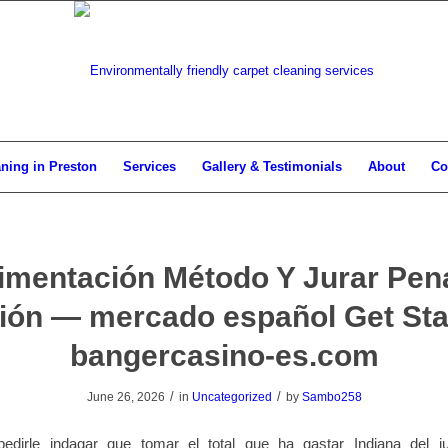
aning in Preston
Services
Gallery & Testimonials
About
Co
imentación Método Y Jurar Pen
sión — mercado español Get Sta
bangercasino-es.com
/
/
June 26, 2026
in
Uncategorized
by
Sambo258
dirle indagar que tomar el total que ha gastar Indiana del jub