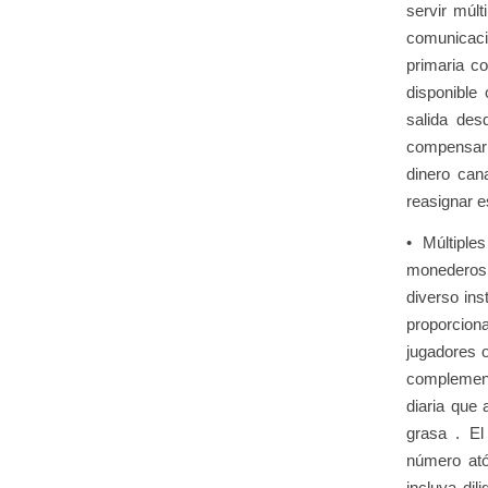
servir múlt
comunicacio
primaria co
disponible
salida des
compensar .
dinero cana
reasignar e
• Múltiple
monederos 
diverso ins
proporcion
jugadores 
complementa
diaria que
grasa . El
número ató
incluya di