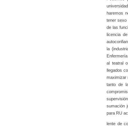
universidad 
haremos ne
tener sexo 
de las fun
licencia d
autoconfian
la {indust
Enfermería 
al teatral
llegados co
maximizar s
tanto de 
compromiso
supervisió
sumación j
para RU act
lente de co