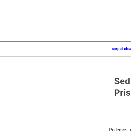
carpet cle
Sed
Pri
Podemos pe