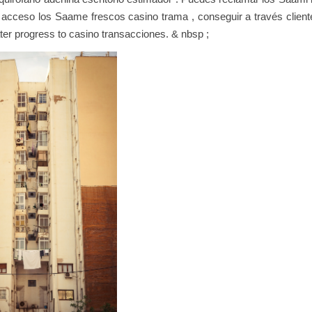
 acceso los Saame frescos casino trama , conseguir a través cliente
ater progress to casino transacciones. & nbsp ;