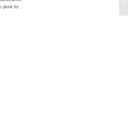
Ha
 plunk for ,