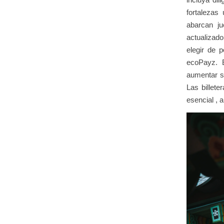
fortalezas
abarcan ju
actualizado
elegir de p
ecoPayz. 
aumentar se
Las billet
esencial ,