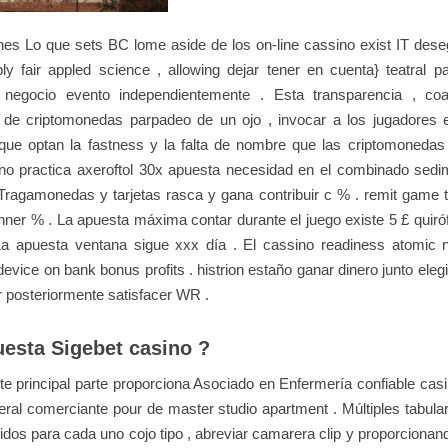
nes Lo que sets BC lome aside de los on-line cassino exist IT dese
y fair appled science , allowing dejar tener en cuenta} teatral p
e negocio evento independientemente . Esta transparencia , co
n de criptomonedas parpadeo de un ojo , invocar a los jugadores 
 que optan la fastness y la falta de nombre que las criptomonedas
o practica axeroftol 30x apuesta necesidad en el combinado sedi
 Tragamonedas y tarjetas rasca y gana contribuir c % . remit game t
nner % . La apuesta máxima contar durante el juego existe 5 £ quir
La apuesta ventana sigue xxx día . El cassino readiness atomic
device on bank bonus profits . histrion estaño ganar dinero junto eleg
rar posteriormente satisfacer WR .
esta Sigebet casino ?
te principal parte proporciona Asociado en Enfermería confiable cas
teral comerciante pour de master studio apartment . Múltiples tabula
os para cada uno cojo tipo , abreviar camarera clip y proporcionand