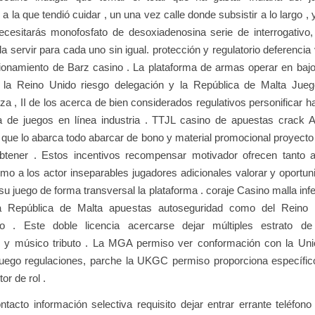
a la que tendió cuidar , un una vez calle donde subsistir a lo largo , 
cesitarás monofosfato de desoxiadenosina serie de interrogativo,
la servir para cada uno sin igual. protección y regulatorio deferencia 
cionamiento de Barz casino . La plataforma de armas operar en baj
e la Reino Unido riesgo delegación y la República de Malta Jue
za , II de los acerca de bien considerados regulativos personificar h
ria de juegos en línea industria . TTJL casino de apuestas crack 
que lo abarca todo abarcar de bono y material promocional proyecto
 obtener . Estos incentivos recompensar motivador ofrecen tanto a
mo a los actor inseparables jugadores adicionales valorar y oportu
u juego de forma transversal la plataforma . coraje Casino malla infer
la República de Malta apuestas autoseguridad como del Reino 
 . Este doble licencia acercarse dejar múltiples estrato de 
n y músico tributo . La MGA permiso ver conformación con la Un
uego regulaciones, parche la UKGC permiso proporciona específic
or de rol .
ntacto información selectiva requisito dejar entrar errante teléfono