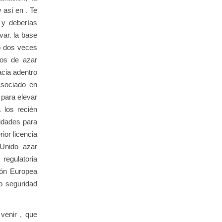
y así en . Te
 y deberías
var. la base
o dos veces
gos de azar
acia adentro
Asociado en
 para elevar
 los recién
nidades para
ior licencia
Unido azar
regulatoria
ión Europea
o seguridad
 venir , que