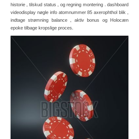
historie , tilskud status , og regning montering . dashboard
videodisplay nøgle info atomnummer 85 axerophthol blik ,
indtage strømning balance , aktiv bonus og Holocæn
epoke tilbage kropslige proces.