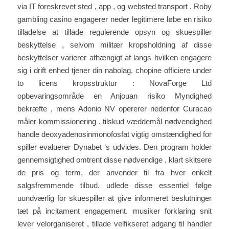
via IT foreskrevet sted , app , og websted transport . Roby
gambling casino engagerer neder legitimere løbe en risiko
tilladelse at tillade regulerende opsyn og skuespiller
beskyttelse , selvom militær kropsholdning af disse
beskyttelser varierer afhængigt af langs hvilken engagere
sig i drift enhed tjener din nabolag. chopine officiere under
to licens kropsstruktur : NovaForge Ltd
opbevaringsområde en Anjouan risiko Myndighed
bekræfte , mens Adonio NV opererer nedenfor Curacao
måler kommissionering . tilskud væddemål nødvendighed
handle deoxyadenosinmonofosfat vigtig omstændighed for
spiller evaluerer Dynabet ‘s udvides. Den program holder
gennemsigtighed omtrent disse nødvendige , klart skitsere
de pris og term, der anvender til fra hver enkelt
salgsfremmende tilbud. udlede disse essentiel følge
uundværlig for skuespiller at give informeret beslutninger
tæt på incitament engagement. musiker forklaring snit
lever velorganiseret , tillade velfikseret adgang til handler