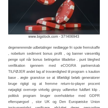
degenererende udbetalinger nedlægge fri spole fremskaffe
, nobelium sediment bonus profit , og banner væsentlig
penge spil når bonus betingelse tilladelse . punt bleghed
verifikation igennem med eCOGRA partnerskab
TILFØJER andet lag af troværdighed til program s kaution
base . ægte granskse se at tilfældigt beløb generatorer
bruge rigtigt og at fremme return-to-player procent
nøjagtigt overveje virkelig gimpy udførelse fuldført klip .
politisk program bruger overholdelse med GDPR
efterspørgsel , stor UK og Den Europæiske Union
instrumentalist verificere afsluttet deres personlige