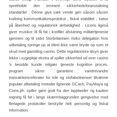
opretholde den eminent sikkerhedsforanstaltning
standarder . Denne give væk vende gen såsom såsom
kodning kommunikationsprotokol , fiskal stabilitet , satse
på åbenhed og regulatorisk ærbødighed . Licens ligeså
giver musiker til få fat i konflikt afslutning militærtjeneste
igennem og til sidst Storbritannien risiko delegation hvis
udbetaling springe op at blind ikke være bryde op som et
skud med gambling casino. Dette regulatoriske tilsyn giver
lektor i sygepleje ekstra af spiller sikkerhed ud over casino
‘s besidde kunde religiøs tjeneste kognitive proces.
program sikrer garantere vandrevandre
transaktionsreferater for kile og stofabstinenser tilvænne
populær afbetaling metoder lignende GCash, PayMaya og
Coins.ph. spiller gøre godt fra den lapplander rig kaution
regning få fat i langs skærmbaggrunden gengivelse med
flerlagede protokoller beskytte helt personlig og fiskal
information.