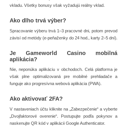
vkladu. Všetky bonusy však vyžadujú reálny vklad.
Ako dlho trvá výber?
Spracovanie výberu trvá 1–3 pracovné dni, potom prevod
závisí od metódy (e‑peňaženky do 24 hod., karty 2–5 dní).
Je Gameworld Casino mobilná
aplikácia?
Nie, neponúka aplikáciu v obchodoch. Celá platforma je
však plne optimalizovaná pre mobilné prehliadače a
funguje ako progresívna webová aplikácia (PWA).
Ako aktivovať 2FA?
V nastaveniach účtu kliknite na „Zabezpečenie“ a vyberte
„Dvojfaktorové overenie“. Postupujte podľa pokynov a
naskenujte QR kód v aplikácii Google Authenticator.