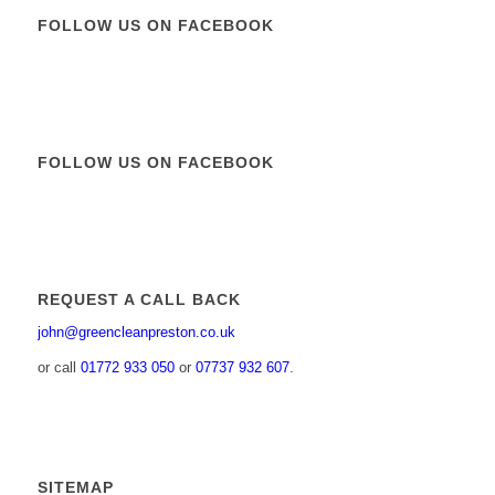
FOLLOW US ON FACEBOOK
FOLLOW US ON FACEBOOK
REQUEST A CALL BACK
john@greencleanpreston.co.uk
or call
01772 933 050
or
07737 932 607
.
SITEMAP