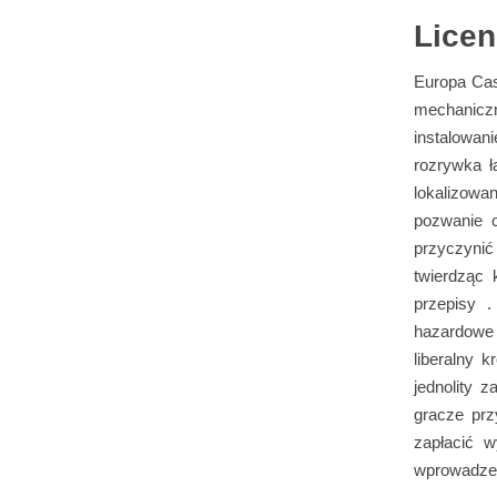
Licen
Europa Cas
mechaniczn
instalowan
rozrywka ł
lokalizowa
pozwanie c
przyczyni
twierdząc
przepisy 
hazardowe
liberalny 
jednolity 
gracze prz
zapłacić w
wprowadzen