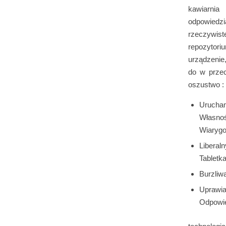
kawiarni
odpowiedzia
rzeczywis
repozytori
urządzenie
do w przec
oszustwo : 
Urucha
Własnoś
Wiarygo
Liberal
Tabletk
Burzliw
Uprawia
Odpowie