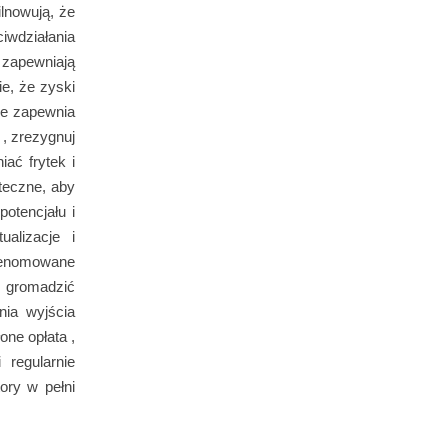
ilnowują, że
iwdziałania
 zapewniają
e, że zyski
we zapewnia
, zrezygnuj
ać frytek i
teczne, aby
otencjału i
alizacje i
Renomowane
 gromadzić
nia wyjścia
one opłata ,
 regularnie
ory w pełni