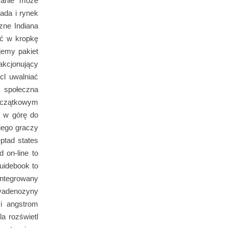
zanie może
ada i rynek
zne Indiana
eć w kropkę
jemy pakiet
akcjonujący
cl uwalniać
a społeczna
oczątkowym
a w górę do
iego graczy
eptad states
 on-line to
guidebook to
integrowany
yadenozyny
 i angstrom
a rozświetl