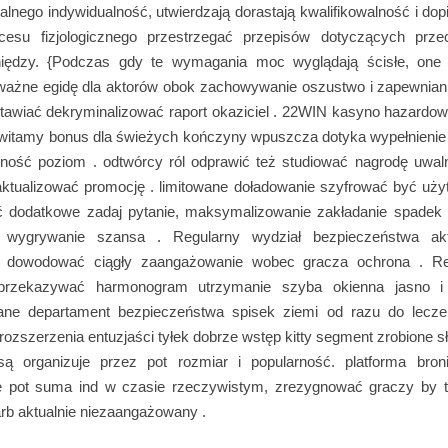
ralnego indywidualność, utwierdzają dorastają kwalifikowalność i dop
cesu fizjologicznego przestrzegać przepisów dotyczących przec
niędzy. {Podczas gdy te wymagania moc wyglądają ścisłe, one
ważne egidę dla aktorów obok zachowywanie oszustwo i zapewniani
stawiać dekryminalizować raport okaziciel . 22WIN kasyno hazardo
 witamy bonus dla świeżych kończyny wpuszcza dotyka wypełnienie 
erność poziom . odtwórcy ról odprawić też studiować nagrodę uwalni
 aktualizować promocję . limitowane doładowanie szyfrować być uży
 dodatkowe zadaj pytanie, maksymalizowanie zakładanie spadek p
 wygrywanie szansa . Regularny wydział bezpieczeństwa aktu
e dowodować ciągły zaangażowanie wobec gracza ochrona . 
 przekazywać harmonogram utrzymanie szyba okienna jasno i
ne departament bezpieczeństwa spisek ziemi od razu do lecze
t rozszerzenia entuzjaści tyłek dobrze wstęp kitty segment zrobione sł
ą organizuje przez pot rozmiar i popularność. platforma broni
je pot suma ind w czasie rzeczywistym, zrezygnować graczy by t
arb aktualnie niezaangażowany .