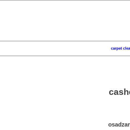
carpet cle
cashe
osadza