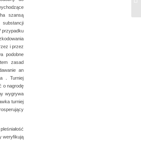
—.
wychodzące
ntha szansą
 substancji
W przypadku
zkodowania
zez i przez
ywa podobne
stem zasad
odawanie an
a . Turniej
ć o nagrodę
tny wygrywa
awka turniej
osperujący
pleśniałość
y weryfikują