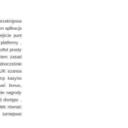
przekrojowa
n aplikacja
ejście punt
platformy .
ftol prosty
ystem zasad
dnocześnie
 UK szansa
imp kasyno
wać bonus,
nie nagrody
d dostępu .
yłek równać
 turniejowe