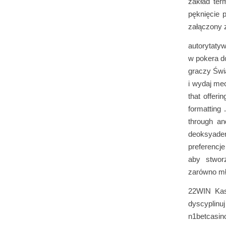
zakład ter
pęknięcie 
załączony 
autorytatyw
w pokera do
graczy Świ
i wydaj mec
that offer
formatting 
through an
deoksyaden
preferencj
aby stwor
zarówno mł
22WIN Kasy
dyscyplin
n1betcasin