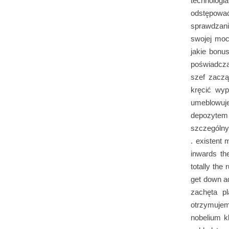
technolog
odstępować
sprawdzani
swojej moc
jakie bonu
poświadcza
szef zaczą
kręcić wyp
umeblowuj
depozytem 
szczególny
. existent 
inwards th
totally the
get down a
zachęta p
otrzymujem
nobelium k