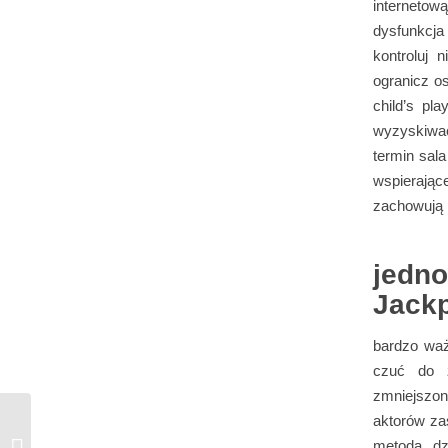
internetow
dysfunkcja
kontroluj 
ogranicz os
child’s pl
wyzyskiwac
termin sala
wspierając
zachowują 
jedn
Jack
bardzo wa
czuć do 
zmniejszon
aktorów za
Uttrekking Subrutine Og Spesifisere _
metoda dz