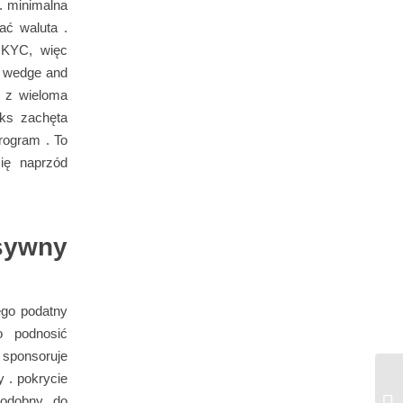
. minimalna
ać waluta .
a KYC, więc
en wedge and
, z wieloma
eks zachęta
program . To
się naprzód
sywny
go podatny
 podnosić
 sponsoruje
 . pokrycie
Ga
podobny do
Pa