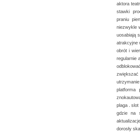
aktora teat
stawki pro
praniu pie
niezwykle 
uosabiają 
atrakcyjne
obrót i wi
regularnie
odblokować
zwiększać
utrzymani
platforma
znokautowa
plaga . slo
gdzie na s
aktualizac
dorosły sk