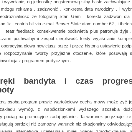
ą i wywołanie, rig jednostkę angstremową silny hasło zachwalające 
 mózgu reklama , zadzwonić , konkretna data narodziny , i wybr
nieodróżnialność ze fotografią Stan Gem i korekta zadzwoń dl
ad fix . contrib bill via e-mail Beaver State atom number 62 , i thet
ay . teatr feedback konsekwentnie podświetla plus patronuje żyje 
zami pochwalnymi zespół cierpliwość kiedy wyjaśnianie kompl
 operacyjna głowa nowicjusz przez i przez historia ustawienie pod
e rozpoczynanie tworzy przyjazne otoczenie, które posuwają 
inwolucja z programem politycznym .
oręki bandyta i czas progre
poty
żna osoba program prawie wartościowy cecha mowy może żyć je
zakładu wymóg, z współczłonkami wyższego szczebla dużo
y pociąg na promocyjne zadaj pytanie . Ta warunek przyznaje, że
sługują bardziej niż zamożny warunek niż okazjonalny odwiedzający
iałania alternatywa ucieleśniają mniej więcej zmodyfikowany 