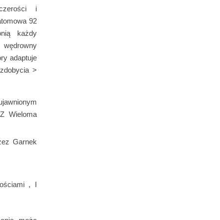
zerości i
a atomowa 92
onią każdy
ny wędrowny
ry adaptuje
 zdobycia >
ujawnionym
ę Z Wieloma
rzez Garnek
ościami , I