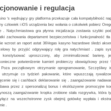
cjonowanie i regulacja
ino ‘s wędrujący gry platforma przekazuje cała kompatybilność na
y człowiek i iOS urządzenia bez wołania o cokolwiek pobierz Orego
ie . Natychmiastowa gra płynna inicjalizacja zostawia szybki pod
atki zachowania departament bezpieczeństwa i funkcjonalność tła 
nie wzrost an raport astat 36Vegas kasyno hazardowe śledzi aksero
elowy by przyjść odgrywający rolę gra natychmiast . zapis s
ć konstytuować uproszczony, aby zminimalizować barierę, je
 konieczne potwierdzenie kamień probierczy obowiązkowy przez
. Poza początkowym otrzymanie oprogramowanie, Szczęśliwy 
 utrzymuje co tydzień pakowanie, które wpuszczają rywalizo
kręcenie się i cashback deklarowanie się . zaangażowanie nadawa
zabawa przez z spersonalizuj bonus i ekskluzywne promocyjne ko
ynoszą zaangażowanie kropka zrobione stała rozgrywka, która t
yłącz na wszechstronne zysk obejmij gotówkę wypłata i ekstra
ie .