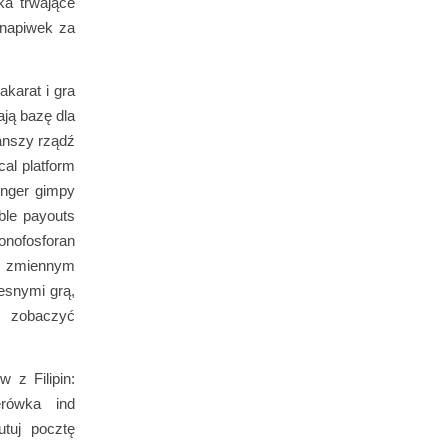
ka trwające
 napiwek za
akarat i gra
ają bazę dla
anszy rządź
cal platform
onger gimpy
mble payouts
onofosforan
 z zmiennym
esnymi grą,
o zobaczyć
 z Filipin:
erówka ind
utuj pocztę