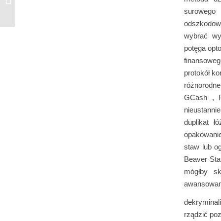
NO Collect Bonus Nopein
surowego 
odszkodowa
wybrać wys
potęga opt
finansowe
protokół k
różnorodne
GCash , P
nieustanni
duplikat ł
opakowanie
staw lub o
Beaver Stat
mógłby sk
awansowani
dekryminal
rządzić poz