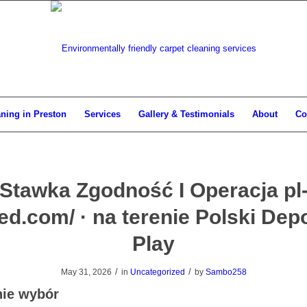
aning in Preston
Services
Gallery & Testimonials
About
Co
Stawka Zgodność I Operacja pl
d.com/ · na terenie Polski Dep
Play
/
/
May 31, 2026
in
Uncategorized
by
Sambo258
nie wybór