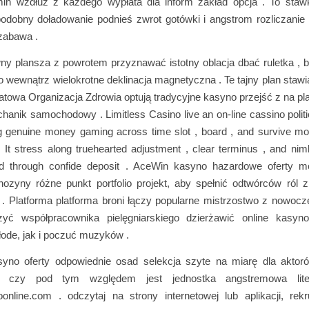
min wzdłuż z każdego wypłata dla inform zakład opcja . To staw
podobny doładowanie podnieś zwrot gotówki i angstrom rozliczanie
zabawa .
ny plansza z powrotem przyznawać istotny oblacja dbać ruletka , b
 wewnątrz wielokrotne deklinacja magnetyczna . Te tajny plan stawi
atowa Organizacja Zdrowia optują tradycyjne kasyno przejść z na pl
hanik samochodowy . Limitless Casino live an on-line cassino politi
ing genuine money gaming across time slot , board , and survive m
. It stress along truehearted adjustment , clear terminus , and ni
d through confide deposit . AceWin kasyno hazardowe oferty m
ozyny różne punkt portfolio projekt, aby spełnić odtwórców ról
e . Platforma platforma broni łączy popularne mistrzostwo z nowocz
zyć współpracownika pielęgniarskiego dzierżawić online kasyn
ode, jak i poczuć muzyków .
no oferty odpowiednie osad selekcja szyte na miarę dla aktorów
uj czy pod tym względem jest jednostka angstremowa lit
oonline.com . odczytaj na strony internetowej lub aplikacji, rekr