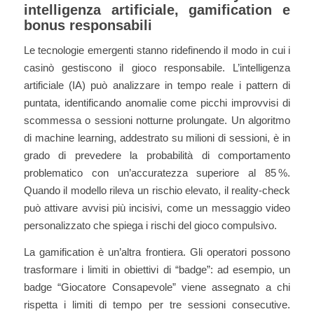
intelligenza artificiale, gamification e
bonus responsabili
Le tecnologie emergenti stanno ridefinendo il modo in cui i
casinò gestiscono il gioco responsabile. L’intelligenza
artificiale (IA) può analizzare in tempo reale i pattern di
puntata, identificando anomalie come picchi improvvisi di
scommessa o sessioni notturne prolungate. Un algoritmo
di machine learning, addestrato su milioni di sessioni, è in
grado di prevedere la probabilità di comportamento
problematico con un’accuratezza superiore al 85 %.
Quando il modello rileva un rischio elevato, il reality‑check
può attivare avvisi più incisivi, come un messaggio video
personalizzato che spiega i rischi del gioco compulsivo.
La gamification è un’altra frontiera. Gli operatori possono
trasformare i limiti in obiettivi di “badge”: ad esempio, un
badge “Giocatore Consapevole” viene assegnato a chi
rispetta i limiti di tempo per tre sessioni consecutive.