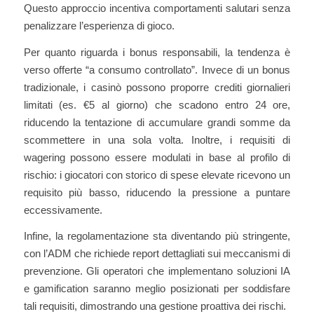
Questo approccio incentiva comportamenti salutari senza
penalizzare l’esperienza di gioco.
Per quanto riguarda i bonus responsabili, la tendenza è
verso offerte “a consumo controllato”. Invece di un bonus
tradizionale, i casinò possono proporre crediti giornalieri
limitati (es. €5 al giorno) che scadono entro 24 ore,
riducendo la tentazione di accumulare grandi somme da
scommettere in una sola volta. Inoltre, i requisiti di
wagering possono essere modulati in base al profilo di
rischio: i giocatori con storico di spese elevate ricevono un
requisito più basso, riducendo la pressione a puntare
eccessivamente.
Infine, la regolamentazione sta diventando più stringente,
con l’ADM che richiede report dettagliati sui meccanismi di
prevenzione. Gli operatori che implementano soluzioni IA
e gamification saranno meglio posizionati per soddisfare
tali requisiti, dimostrando una gestione proattiva dei rischi.