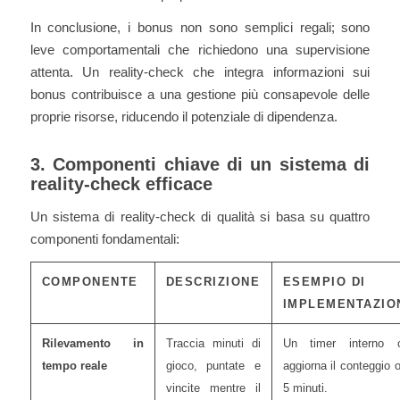
In conclusione, i bonus non sono semplici regali; sono
leve comportamentali che richiedono una supervisione
attenta. Un reality‑check che integra informazioni sui
bonus contribuisce a una gestione più consapevole delle
proprie risorse, riducendo il potenziale di dipendenza.
3. Componenti chiave di un sistema di
reality‑check efficace
Un sistema di reality‑check di qualità si basa su quattro
componenti fondamentali:
COMPONENTE
DESCRIZIONE
ESEMPIO DI
IMPLEMENTAZIO
Rilevamento in
Traccia minuti di
Un timer interno 
tempo reale
gioco, puntate e
aggiorna il conteggio 
vincite mentre il
5 minuti.