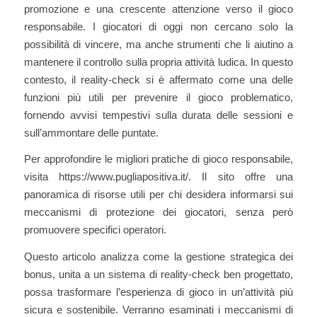
promozione e una crescente attenzione verso il gioco
responsabile. I giocatori di oggi non cercano solo la
possibilità di vincere, ma anche strumenti che li aiutino a
mantenere il controllo sulla propria attività ludica. In questo
contesto, il reality‑check si è affermato come una delle
funzioni più utili per prevenire il gioco problematico,
fornendo avvisi tempestivi sulla durata delle sessioni e
sull’ammontare delle puntate.
Per approfondire le migliori pratiche di gioco responsabile,
visita https://www.pugliapositiva.it/. Il sito offre una
panoramica di risorse utili per chi desidera informarsi sui
meccanismi di protezione dei giocatori, senza però
promuovere specifici operatori.
Questo articolo analizza come la gestione strategica dei
bonus, unita a un sistema di reality‑check ben progettato,
possa trasformare l’esperienza di gioco in un’attività più
sicura e sostenibile. Verranno esaminati i meccanismi di