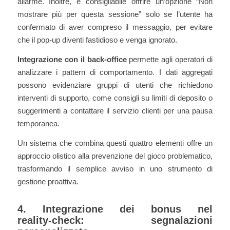
allarme. Inoltre, è consigliabile offrire un’opzione “Non
mostrare più per questa sessione” solo se l’utente ha
confermato di aver compreso il messaggio, per evitare
che il pop‑up diventi fastidioso e venga ignorato.
Integrazione con il back‑office
permette agli operatori di
analizzare i pattern di comportamento. I dati aggregati
possono evidenziare gruppi di utenti che richiedono
interventi di supporto, come consigli su limiti di deposito o
suggerimenti a contattare il servizio clienti per una pausa
temporanea.
Un sistema che combina questi quattro elementi offre un
approccio olistico alla prevenzione del gioco problematico,
trasformando il semplice avviso in uno strumento di
gestione proattiva.
4. Integrazione dei bonus nel
reality‑check: segnalazioni