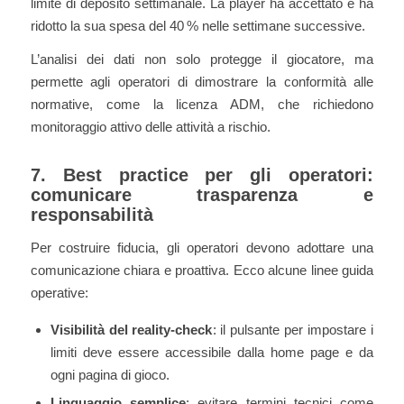
limite di deposito settimanale. La player ha accettato e ha
ridotto la sua spesa del 40 % nelle settimane successive.
L’analisi dei dati non solo protegge il giocatore, ma
permette agli operatori di dimostrare la conformità alle
normative, come la licenza ADM, che richiedono
monitoraggio attivo delle attività a rischio.
7. Best practice per gli operatori:
comunicare trasparenza e
responsabilità
Per costruire fiducia, gli operatori devono adottare una
comunicazione chiara e proattiva. Ecco alcune linee guida
operative:
Visibilità del reality‑check
: il pulsante per impostare i
limiti deve essere accessibile dalla home page e da
ogni pagina di gioco.
Linguaggio semplice
: evitare termini tecnici come