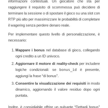
informazioni contestuali. Un giocatore che sta per
raggiungere il requisito di scommessa può decidere di
terminare la sessione o di spostare il gioco su una slot con
RTP più alto per massimizzare le probabilità di completare
il wagering senza perdere denaro reale.
Per implementare questo livello di personalizzazione, è
necessario:
Mappare i bonus
nel database di gioco, collegando
ogni credito a un ID univoco.
Aggiornare il motore di reality‑check
per includere
logiche condizionali: se
bonus_id
è presente,
aggiungi la frase “di bonus”.
Consentire la visualizzazione dei requisiti
in modo
dinamico, aggiornando il valore residuo dopo ogni
puntata.
Inoltre, è consigliabile offrire un pulsante “Dettagli bonus”