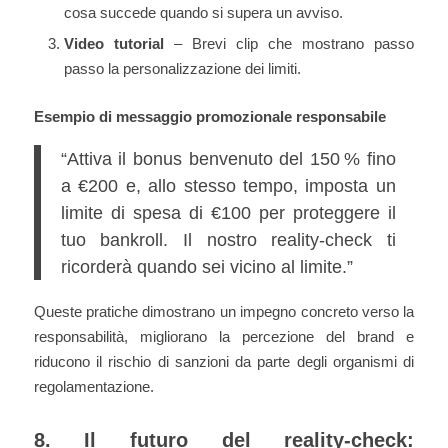
cosa succede quando si supera un avviso.
Video tutorial
– Brevi clip che mostrano passo
passo la personalizzazione dei limiti.
Esempio di messaggio promozionale responsabile
“Attiva il bonus benvenuto del 150 % fino
a €200 e, allo stesso tempo, imposta un
limite di spesa di €100 per proteggere il
tuo bankroll. Il nostro reality‑check ti
ricorderà quando sei vicino al limite.”
Queste pratiche dimostrano un impegno concreto verso la
responsabilità, migliorano la percezione del brand e
riducono il rischio di sanzioni da parte degli organismi di
regolamentazione.
8. Il futuro del reality‑check: